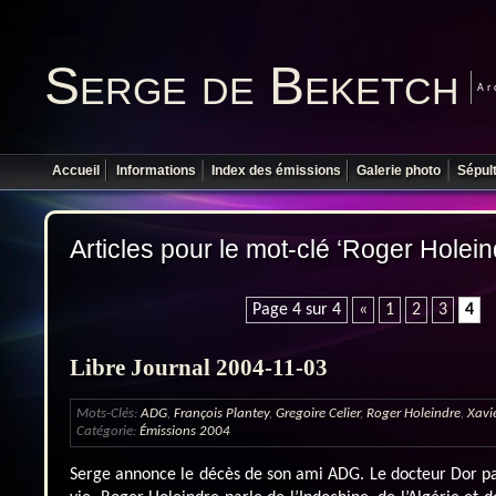
Serge de Beketch
Ar
Accueil
Informations
Index des émissions
Galerie photo
Sépul
Articles pour le mot-clé ‘Roger Holein
Page 4 sur 4
«
1
2
3
4
Libre Journal 2004-11-03
Mots-Clés:
ADG
,
François Plantey
,
Gregoire Celier
,
Roger Holeindre
,
Xavi
Catégorie:
Émissions 2004
Serge annonce le décès de son ami ADG. Le docteur Dor p