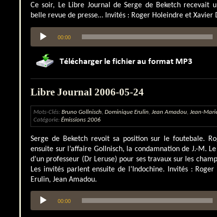
Ce soir, Le Libre Journal de Serge de Beketch recevait 
belle revue de presse… Invités : Roger Holeindre et Xavier 
Lecteur
00:00
audio
Libre Journal 2006-05-24
Mots-Clés:
Bruno Gollnisch
,
Dominique Erulin
,
Jean Amadou
,
Jean-Mari
Catégorie:
Émissions 2006
Serge de Beketch revoit sa position sur le foutebale. R
ensuite sur l’affaire Gollnisch, la condamnation de J.-M. Le
d’un professeur (Dr Leruse) pour ses travaux sur les cham
Les invités parlent ensuite de l’Indochine. Invités : Roge
Erulin, Jean Amadou.
Lecteur
00:00
audio