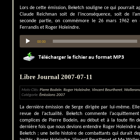
Lors de cette émission, Beketch souligne ce qui pourrait a
Claude Reichman soit de l’inconséquence, soit de l’a
seconde partie, on commémore le 26 mars 1962 en 
Ferrandis et Roger Holeindre.
Lecteur
00:00
audio
Libre Journal 2007-07-11
Mots-Clés:
Pierre Bodein
,
Roger Holeindre
,
Vincent Beurtheret
,
Wallerand
Catégorie:
Émissions 2007
La dernière émission de Serge dirigée par lui-même. Ell
revue de l’actualité. Beketch commente l’acquittement
complices de Pierre Bodein, au début et à la toute fin de 
dernière fois que nous devions entendre Roger Holeindre 
Beketch ; une belle histoire de combattants qui durait dep
Invités : Roger Holeindre, Vincent Beurtheret et Me Wallera