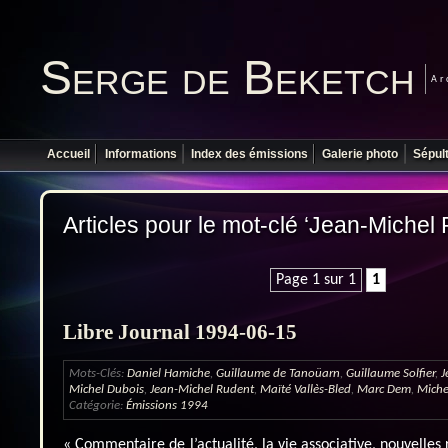
Serge de Beketch
Ar
Accueil
Informations
Index des émissions
Galerie photo
Sépul
Articles pour le mot-clé ‘Jean-Michel
Page 1 sur 1
1
Libre Journal 1994-06-15
Mots-Clés:
Daniel Hamiche
,
Guillaume de Tanoüarn
,
Guillaume Solfier
,
J
Michel Dubois
,
Jean-Michel Rudent
,
Maïté Vallès-Bled
,
Marc Dem
,
Miche
Catégorie:
Émissions 1994
« Commentaire de l’actualité, la vie associative, nouvelles r