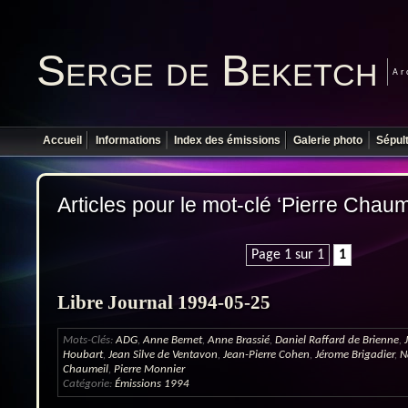
Serge de Beketch
Ar
Accueil
Informations
Index des émissions
Galerie photo
Sépul
Articles pour le mot-clé ‘Pierre Chaum
Page 1 sur 1
1
Libre Journal 1994-05-25
Mots-Clés:
ADG
,
Anne Bernet
,
Anne Brassié
,
Daniel Raffard de Brienne
,
Houbart
,
Jean Silve de Ventavon
,
Jean-Pierre Cohen
,
Jérome Brigadier
,
N
Chaumeil
,
Pierre Monnier
Catégorie:
Émissions 1994