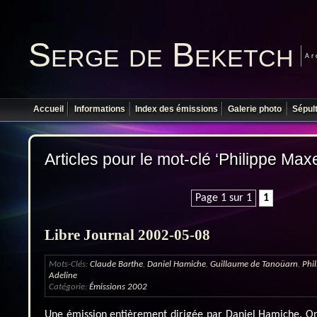
Serge de Beketch
Ar
Accueil
Informations
Index des émissions
Galerie photo
Sépul
Articles pour le mot-clé ‘Philippe Max
Page 1 sur 1
1
Libre Journal 2002-05-08
Mots-Clés:
Claude Barthe
,
Daniel Hamiche
,
Guillaume de Tanoüarn
,
Phi
Adeline
Catégorie:
Émissions 2002
Une émission entièrement dirigée par Daniel Hamiche. On 