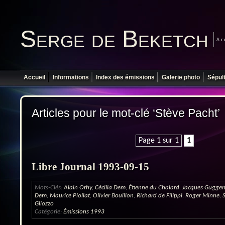
Serge de Beketch
Ar
Accueil
Informations
Index des émissions
Galerie photo
Sépul
Articles pour le mot-clé ‘Stève Pacht’
Page 1 sur 1
1
Libre Journal 1993-09-15
Mots-Clés:
Alain Orhy
,
Cécilia Dem
,
Étienne du Chalard
,
Jacques Gugge
Dem
,
Maurice Piollat
,
Olivier Bouillon
,
Richard de Filippi
,
Roger Minne
,
Gliozzo
Catégorie:
Émissions 1993