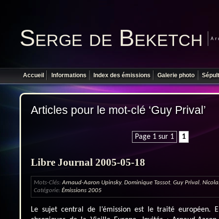
Serge de Beketch
Ar
Accueil
Informations
Index des émissions
Galerie photo
Sépul
Articles pour le mot-clé ‘Guy Prival’
Page 1 sur 1
1
Libre Journal 2005-05-18
Mots-Clés:
Arnaud-Aaron Upinsky
,
Dominique Tassot
,
Guy Prival
,
Nicola
Catégorie:
Émissions 2005
Le sujet central de l’émission est le traité européen. 