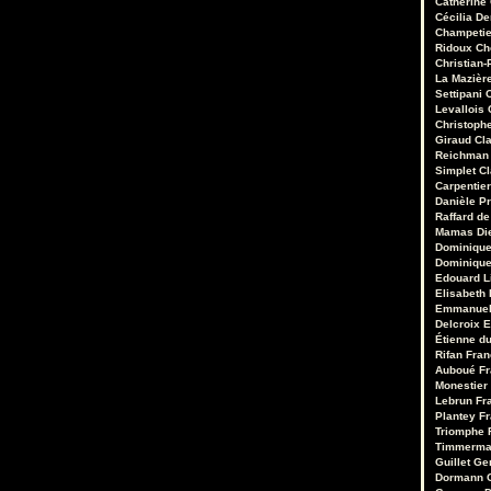
Catherine
Cécilia D
Champetie
Ridoux
Ch
Christian-
La Mazièr
Settipani
C
Levallois
Christoph
Giraud
Cl
Reichman
Simplet
C
Carpentie
Danièle Pr
Raffard de
Mamas
Di
Dominique
Dominique
Edouard 
Elisabeth 
Emmanuel
Delcroix
E
Étienne d
Rifan
Fran
Auboué
Fr
Monestier
Lebrun
Fr
Plantey
Fr
Triomphe
Timmerm
Guillet
Ge
Dormann