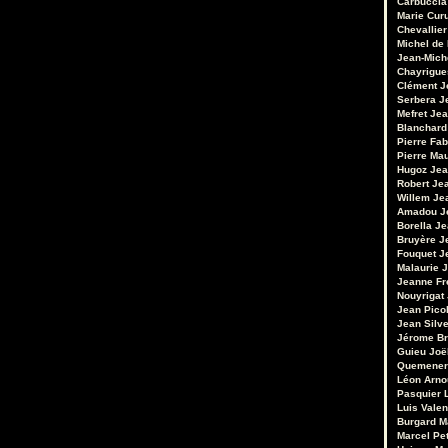
Carbuccia
Marie Cur
Chevallier
Michel de
Jean-Mich
Chayrigue
Clément
J
Serbera
J
Mefret
Jea
Blanchard
Pierre Fab
Pierre Ma
Hugoz
Jea
Robert
Je
Willem
Je
Amadou
J
Borella
Je
Bruyère
J
Fouquet
J
Malaurie
J
Jeanne Fr
Nouyrigat
Jean Pico
Jean Silv
Jérome Br
Guieu
Joë
Quemener
Léon Arno
Pasquier
Luis Valen
Burgard
M
Marcel Pet