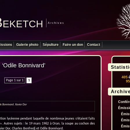
Beketch
Archives
issions
Galerie photo
Sépulture
Faire un don
Contact
é ‘Odile Bonnivard’
Statist
405
é
Page 1 sur 1
1
95
Archiv
Confér
le Bonnivard
,
Xavier Dor
Émissi
Émis
tion lycéenne pendant laquelle de nombreux jeunes s’étaient faits
Émis
 ». Autres sujets : le 19 mars 1962 à Oran, la soupe au cochon des
Émis
avier Dor, Charles Benfredj et Odile Bonnivard.