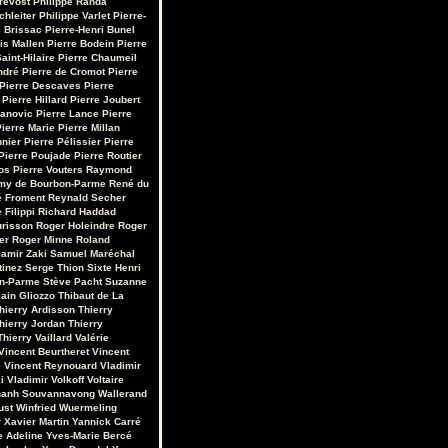
révost
Philippe Randa
chleiter
Philippe Varlet
Pierre-
 Brissac
Pierre-Henri Bunel
is Mallen
Pierre Bodein
Pierre
aint-Hilaire
Pierre Chaumeil
ndré
Pierre de Cromot
Pierre
Pierre Descaves
Pierre
Pierre Hillard
Pierre Joubert
vanovic
Pierre Lance
Pierre
ierre Marie
Pierre Millan
nnier
Pierre Pélissier
Pierre
Pierre Poujade
Pierre Routier
os
Pierre Vouters
Raymond
my de Bourbon-Parme
René du
 Froment
Reynald Secher
 Filippi
Richard Haddad
urisson
Roger Holeindre
Roger
er
Roger Minne
Roland
amir Zaki
Samuel Maréchal
tinez
Serge Thion
Sixte Henri
on-Parme
Stève Pacht
Suzanne
ain Gliozzo
Thibaut de La
hierry Ardisson
Thierry
hierry Jordan
Thierry
Thierry Vaillard
Valérie
Vincent Beurtheret
Vincent
e
Vincent Reynouard
Vladimir
i
Vladimir Volkoff
Voltaire
hanh Souvannavong
Wallerand
ust
Winfried Wuermeling
r
Xavier Martin
Yannick Carré
e Adeline
Yves-Marie Bercé