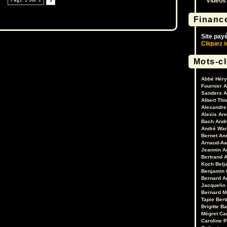
Vidéos
Page 1 sur 1
1
volume.
Financ
Site pay
Cliquez i
Mots-c
Abbé Héry
Fournier
A
Sanders
A
Albert Thi
Alexandre 
Alexis Are
Bach
Andr
André War
Bernet
An
Arnaud-Aa
Jeannin
A
Bertrand
A
Koch
Belj
Benjamin 
Bernard A
Jacquelin
Bernard M
Tapie
Bert
Brigitte B
Mégret
Ca
Caroline 