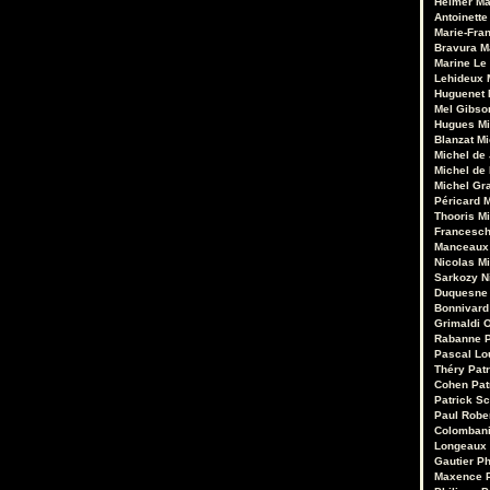
Heimer
Ma
Antoinette
Marie-Fran
Bravura
M
Marine Le
Lehideux
Huguenet
Mel Gibso
Hugues Mi
Blanzat
Mi
Michel de
Michel de
Michel Gr
Péricard
M
Thooris
Mi
Francesch
Manceaux
Nicolas M
Sarkozy
N
Duquesne
Bonnivard
Grimaldi
O
Rabanne
Pascal Lo
Théry
Pat
Cohen
Pat
Patrick Sc
Paul Robe
Colomban
Longeaux
Gautier
Ph
Maxence