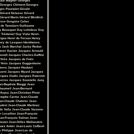
aul Wagner
Georges
Georges Clément
Georges
ges Pourtalet
Gérald
Gérard Delasse
Gérard
Gérard Marin
Gérard Weidlich
èvre
Gregoire Celier
 de Tanoüarn
Guillaume
y Bousquet
Guy Lehideux
Guy
 Trédaniel
Guy Viala
Henri-
vigna
Henri de Fersan
Henry
nry de Lesquen
Identitaires
a
Jack Marchal
Jacky Redon
enri Auclair
Jacques Arnould
enoît
Jacques Charles-Gaffiot
'Arès
Jacques de Folin
’Arès
Jacques Guggenheim
Heers
Jacques Houbart
sorni
Jacques Myard
Jacques
cques Oudin
Jacques Paternot
erres
Jacques Soustelle
Jany
an-Baptiste Biaggi
Jean-
Chaumeil
Jean-Bernard
'Aspry
Jean-Christian Pinot
stophe Carme
Jean-Claude
an-Claude Chabrier
Jean-
udret
Jean-Claude Martinez
de Valla
Jean-Claude Varanne
r Lecaillon
Jean-François
an-François Solnon
Jean-
Touzet
Jean-Gilles Malliarakis
ues Antier
Jean-Louis Caffarel
s Philippe
Jean-Luc de