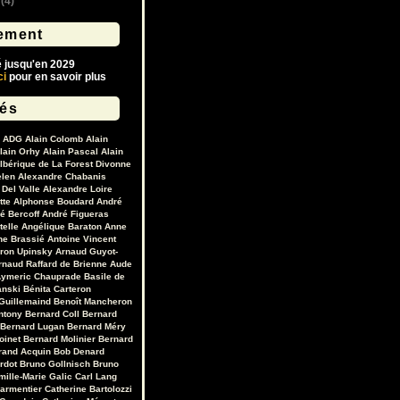
(4)
ement
é jusqu'en 2029
ci
pour en savoir plus
lés
ADG
Alain Colomb
Alain
lain Orhy
Alain Pascal
Alain
lbérique de La Forest Divonne
elen
Alexandre Chabanis
Del Valle
Alexandre Loire
tte
Alphonse Boudard
André
é Bercoff
André Figueras
telle
Angélique Baraton
Anne
ne Brassié
Antoine Vincent
ron Upinsky
Arnaud Guyot-
rnaud Raffard de Brienne
Aude
ymeric Chauprade
Basile de
anski
Bénita Carteron
Guillemaind
Benoît Mancheron
ntony
Bernard Coll
Bernard
Bernard Lugan
Bernard Méry
oinet
Bernard Molinier
Bernard
rand Acquin
Bob Denard
ardot
Bruno Gollnisch
Bruno
mille-Marie Galic
Carl Lang
Parmentier
Catherine Bartolozzi