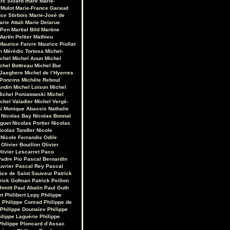
rc Sillard
maré
Marie-
 Mulot
Marie-France Garaud
ce Stirbois
Marie-José de
arie Attali
Marie Delarue
 Pen
Martial Bild
Martine
Martin Peltier
Mathieu
Maurice Faivre
Maurice Piollat
n
Mérédic Tortosa
Michel-
chel
Michel Aoun
Michel
chel Bottreau
Michel Bur
 Jaeghere
Michel de l’Hyerres
 Poncins
Michèle Reboul
andin
Michel Loison
Michel
ichel Poniatowski
Michel
chel Valadier
Michel Vergé-
i
Monique Abassis
Nathalie
Nicolas Bay
Nicolas Bonnal
iguet
Nicolas Portier
Nicolas
icolas Tandler
Nicole
Nicole Ferrandis
Odile
Olivier Bouillon
Olivier
livier Lescarret
Paco
Padre Pio
Pascal Bernardin
uvrier
Pascal Rey
Pascal
rice de Saint Sauveur
Patrick
rick Gofman
Patrick Peillon
hmitt
Paul Abalin
Paul Guth
rt
Philibert Lepy
Philippe
i
Philippe Conrad
Philippe de
Philippe Dounaïev
Philippe
ilippe Laguérie
Philippe
Philippe Ploncard d’Assac