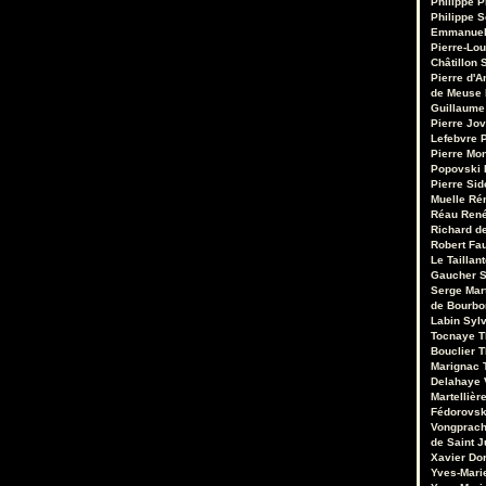
Philippe P
Philippe S
Emmanuel
Pierre-Lou
Châtillon S
Pierre d'A
de Meuse
Guillaume
Pierre Jo
Lefebvre
P
Pierre Mo
Popovski
Pierre Sid
Muelle
Ré
Réau
René
Richard de
Robert Fa
Le Taillant
Gaucher
S
Serge Mar
de Bourb
Labin
Sylv
Tocnaye
T
Bouclier
T
Marignac
Delahaye
Martellièr
Fédorovsk
Vongprac
de Saint J
Xavier Do
Yves-Mari