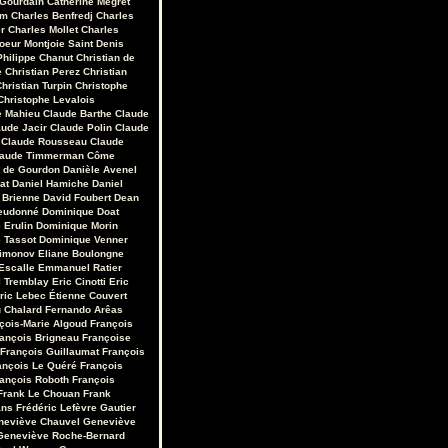
 Gourdain
Catherine Mégret
em
Charles Benfredj
Charles
r
Charles Mollet
Charles
oeur Montjoie Saint Denis
Philippe Chanut
Christian de
e
Christian Perez
Christian
hristian Turpin
Christophe
Christophe Levalois
e Mahieu
Claude Barthe
Claude
aude Jacir
Claude Polin
Claude
Claude Rousseau
Claude
laude Timmerman
Côme
r de Gourdon
Danièle Avenel
at
Daniel Hamiche
Daniel
 Brienne
David Foubert
Dean
eudonné
Dominique Doat
 Erulin
Dominique Morin
 Tassot
Dominique Venner
Limonov
Eliane Boulongne
Escalle
Emmanuel Ratier
 Tremblay
Eric Cinotti
Eric
ric Lebec
Étienne Couvert
u Chalard
Fernando Arêas
çois-Marie Algoud
François
ançois Brigneau
Françoise
François Guillaumat
François
ançois Le Quéré
François
ançois Roboth
François
Frank Le Chouan
Frank
ans
Frédéric Lefèvre
Gautier
neviève Chauvel
Geneviève
Geneviève Roche-Bernard