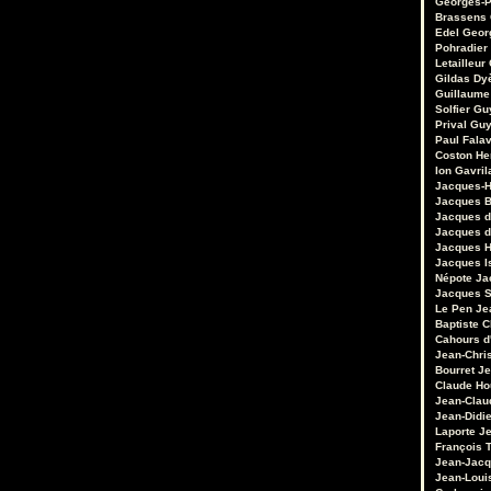
Georges-P
Brassens
Edel
Geor
Pohradier
Letailleur
Gildas Dy
Guillaume
Solfier
Gu
Prival
Guy
Paul Fala
Coston
He
Ion Gavril
Jacques-H
Jacques B
Jacques d
Jacques d
Jacques 
Jacques I
Népote
Ja
Jacques S
Le Pen
Je
Baptiste 
Cahours d
Jean-Chri
Bourret
Je
Claude Ho
Jean-Clau
Jean-Didie
Laporte
Je
François 
Jean-Jacq
Jean-Loui