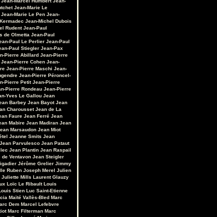
Jean-Marcel Humbert
Jean-
utchet
Jean-Marie Le
Jean-Marie Le Pen
Jean-
 Kermadec
Jean-Michel Dubois
el Rudent
Jean-Paul
s de Olmetta
Jean-Paul
ean-Paul Le Perlier
Jean-Paul
ean-Paul Stiegler
Jean-Pax
n-Pierre Abillard
Jean-Pierre
Jean-Pierre Cohen
Jean-
re
Jean-Pierre Maschi
Jean-
ugendre
Jean-Pierre Péroncel-
n-Pierre Petit
Jean-Pierre
an-Pierre Rondeau
Jean-Pierre
an-Yves Le Gallou
Jean
ean Barbey
Jean Bayot
Jean
an Charousset
Jean de La
ean Faure
Jean Ferré
Jean
ean Mabire
Jean Madiran
Jean
ean Marsaudon
Jean Miot
étel
Jeanne Smits
Jean
Jean Parvulesco
Jean Pataut
llec
Jean Plantin
Jean Raspail
e de Ventavon
Jean Steigler
igadier
Jérôme Grelier
Jimmy
lle Ruben
Joseph Merel
Julien
Juliette Mills
Laurent Glauzy
ux
Loïc Le Ribault
Louis
Louis Stien
Luc Saint-Etienne
cia
Maïté Vallès-Bled
Marc
arc Dem
Marcel Lefebvre
iot
Marc Filterman
Marc