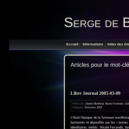
Serge de 
Accueil
Informations
Index des ém
Articles pour le mot-cl
Libre Journal 2005-03-09
Mots-Clés:
Charles Benfredj
,
Nicole Ferrandis
,
Odi
Catégorie:
Émissions 2005
C’était l’époque de la fameuse manifesta
bastonnés et dépouillés par les « jeunes
Identitaires. Invités : Nicole Ferrandis, X