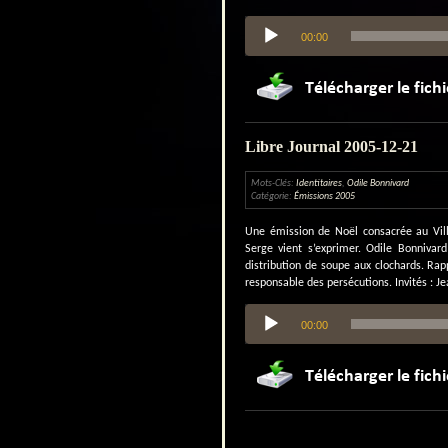
Lecteur
00:00
audio
Libre Journal 2005-12-21
Mots-Clés:
Identitaires
,
Odile Bonnivard
Catégorie:
Émissions 2005
Une émission de Noël consacrée au Villa
Serge vient s’exprimer. Odile Bonnivard 
distribution de soupe aux clochards. Rapp
responsable des persécutions. Invités : J
Lecteur
00:00
audio