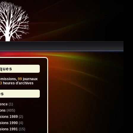
iques
missions,
99
journaux
3
heures d'archives
es
ence
(1)
ons
(405)
sions 1989
(2)
sions 1990
(4)
sions 1991
(15)