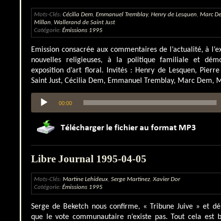
Mots-Clés:
Cécilia Dem
,
Emmanuel Tremblay
,
Henry de Lesquen
,
Marc D
Millan
,
Wallerand de Saint Just
Catégorie:
Émissions 1995
Emission consacrée aux commentaires de l’actualité, à l’ex
nouvelles religieuses, à la politique familiale et dé
exposition d’art floral. Invités : Henry de Lesquen, Pierr
Saint Just, Cécilia Dem, Emmanuel Tremblay, Marc Dem, M
Lecteur
00:00
audio
Libre Journal 1995-04-05
Mots-Clés:
Martine Lehideux
,
Serge Martinez
,
Xavier Dor
Catégorie:
Émissions 1995
Serge de Beketch nous confirme, « Tribune Juive » et dé
que le vote communautaire n’existe pas. Tout cela est b