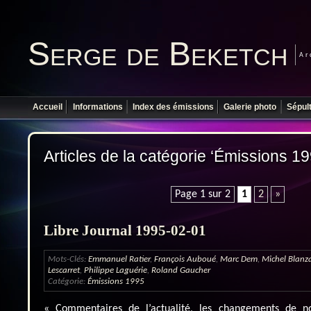
Serge de Beketch
Ar
Accueil
Informations
Index des émissions
Galerie photo
Sépul
Articles de la catégorie ‘Émissions 19
Page 1 sur 2
1
2
»
Libre Journal 1995-02-01
Mots-Clés:
Emmanuel Ratier
,
François Auboué
,
Marc Dem
,
Michel Blanz
Lescarret
,
Philippe Laguérie
,
Roland Gaucher
Catégorie:
Émissions 1995
« Commentaires de l’actualité, les changements de no