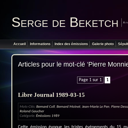
Serge de Beketch
Ar
Accueil
Informations
Index des émissions
Galerie photo
Sépul
Articles pour le mot-clé ‘Pierre Monnie
Page 1 sur 1
1
Libre Journal 1989-03-15
Mots-Clés:
Bernard Coll
,
Bernard Moinet
,
Jean-Marie Le Pen
,
Pierre Des
Roland Gaucher
Catégorie:
Émissions 1989
Cette émission évoque les tristes événements du 15 ma