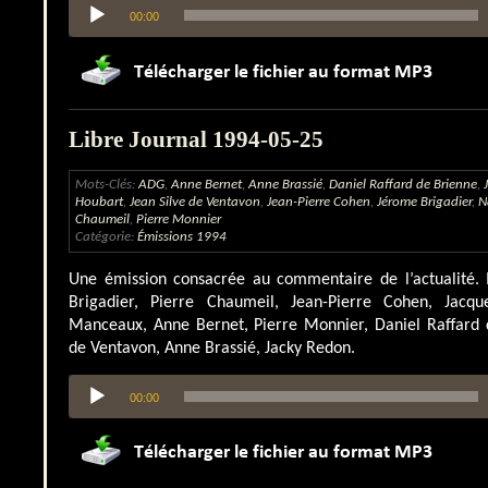
Lecteur
00:00
audio
Libre Journal 1994-05-25
Mots-Clés:
ADG
,
Anne Bernet
,
Anne Brassié
,
Daniel Raffard de Brienne
,
Houbart
,
Jean Silve de Ventavon
,
Jean-Pierre Cohen
,
Jérome Brigadier
,
N
Chaumeil
,
Pierre Monnier
Catégorie:
Émissions 1994
Une émission consacrée au commentaire de l’actualité. 
Brigadier, Pierre Chaumeil, Jean-Pierre Cohen, Jacqu
Manceaux, Anne Bernet, Pierre Monnier, Daniel Raffard d
de Ventavon, Anne Brassié, Jacky Redon.
Lecteur
00:00
audio