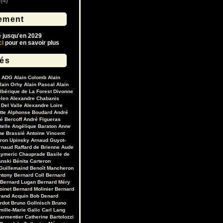
(4)
ement
é jusqu'en 2029
ci
pour en savoir plus
lés
ADG
Alain Colomb
Alain
lain Orhy
Alain Pascal
Alain
lbérique de La Forest Divonne
elen
Alexandre Chabanis
Del Valle
Alexandre Loire
tte
Alphonse Boudard
André
é Bercoff
André Figueras
telle
Angélique Baraton
Anne
ne Brassié
Antoine Vincent
ron Upinsky
Arnaud Guyot-
rnaud Raffard de Brienne
Aude
ymeric Chauprade
Basile de
anski
Bénita Carteron
Guillemaind
Benoît Mancheron
ntony
Bernard Coll
Bernard
Bernard Lugan
Bernard Méry
oinet
Bernard Molinier
Bernard
rand Acquin
Bob Denard
ardot
Bruno Gollnisch
Bruno
mille-Marie Galic
Carl Lang
Parmentier
Catherine Bartolozzi