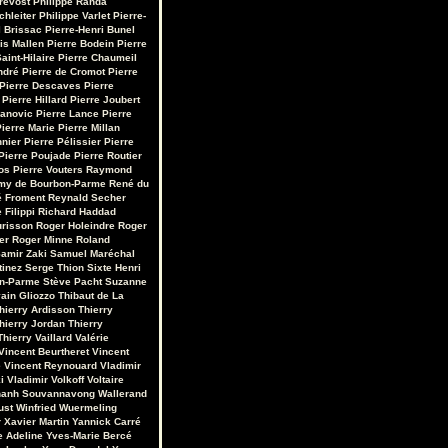
révost
Philippe Randa
chleiter
Philippe Varlet
Pierre-
 Brissac
Pierre-Henri Bunel
is Mallen
Pierre Bodein
Pierre
aint-Hilaire
Pierre Chaumeil
ndré
Pierre de Cromot
Pierre
Pierre Descaves
Pierre
Pierre Hillard
Pierre Joubert
vanovic
Pierre Lance
Pierre
ierre Marie
Pierre Millan
nnier
Pierre Pélissier
Pierre
Pierre Poujade
Pierre Routier
os
Pierre Vouters
Raymond
my de Bourbon-Parme
René du
 Froment
Reynald Secher
 Filippi
Richard Haddad
urisson
Roger Holeindre
Roger
er
Roger Minne
Roland
amir Zaki
Samuel Maréchal
tinez
Serge Thion
Sixte Henri
on-Parme
Stève Pacht
Suzanne
ain Gliozzo
Thibaut de La
hierry Ardisson
Thierry
hierry Jordan
Thierry
Thierry Vaillard
Valérie
Vincent Beurtheret
Vincent
e
Vincent Reynouard
Vladimir
i
Vladimir Volkoff
Voltaire
hanh Souvannavong
Wallerand
ust
Winfried Wuermeling
r
Xavier Martin
Yannick Carré
e Adeline
Yves-Marie Bercé