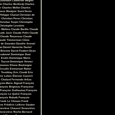
 Gourdain
Catherine Mégret
em
Charles Benfredj
Charles
r
Charles Mollet
Charles
oeur Montjoie Saint Denis
Philippe Chanut
Christian de
e
Christian Perez
Christian
hristian Turpin
Christophe
Christophe Levalois
e Mahieu
Claude Barthe
Claude
aude Jacir
Claude Polin
Claude
Claude Rousseau
Claude
laude Timmerman
Côme
r de Gourdon
Danièle Avenel
at
Daniel Hamiche
Daniel
 Brienne
David Foubert
Dean
eudonné
Dominique Doat
 Erulin
Dominique Morin
 Tassot
Dominique Venner
Limonov
Eliane Boulongne
Escalle
Emmanuel Ratier
 Tremblay
Eric Cinotti
Eric
ric Lebec
Étienne Couvert
u Chalard
Fernando Arêas
çois-Marie Algoud
François
ançois Brigneau
Françoise
François Guillaumat
François
ançois Le Quéré
François
ançois Roboth
François
Frank Le Chouan
Frank
ans
Frédéric Lefèvre
Gautier
neviève Chauvel
Geneviève
Geneviève Roche-Bernard