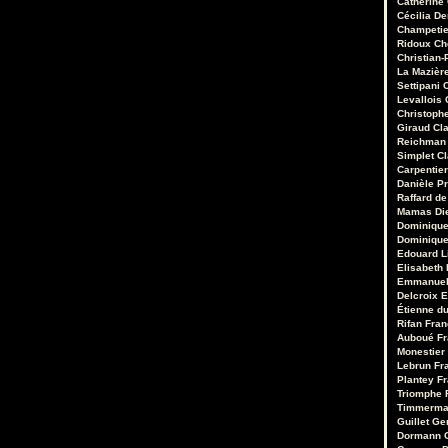
Catherine
Cécilia D
Champetie
Ridoux
Ch
Christian-
La Mazièr
Settipani
C
Levallois
Christoph
Giraud
Cl
Reichman
Simplet
C
Carpentie
Danièle Pr
Raffard de
Mamas
Di
Dominique
Dominique
Edouard 
Elisabeth 
Emmanuel
Delcroix
E
Étienne d
Rifan
Fran
Auboué
Fr
Monestier
Lebrun
Fr
Plantey
Fr
Triomphe
Timmerm
Guillet
Ge
Dormann