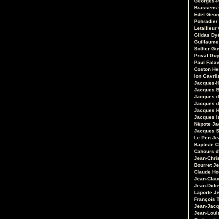
Georges-P
Brassens
Edel
Geor
Pohradier
Letailleur
Gildas Dy
Guillaume
Solfier
Gu
Prival
Guy
Paul Fala
Coston
He
Ion Gavril
Jacques-H
Jacques B
Jacques d
Jacques d
Jacques 
Jacques I
Népote
Ja
Jacques S
Le Pen
Je
Baptiste 
Cahours d
Jean-Chri
Bourret
Je
Claude Ho
Jean-Clau
Jean-Didie
Laporte
Je
François 
Jean-Jacq
Jean-Loui