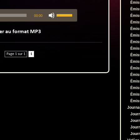
Émis
Émis
Utilisez
Émis
00:00
les
flèches
Émis
haut/bas
Émis
pour
Émis
augmenter
Émis
ou
Émis
diminuer
le
Page 1 sur 1
1
Émis
volume.
Émis
Émis
Émis
Émis
Émis
Émis
Émis
Journa
Jour
Jour
Jour
Jour