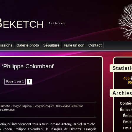
Beketch
Archives
issions
Galerie photo
Sépulture
Faire un don
Contact
é ‘Philippe Colombani’
Statist
405
é
Page 1 sur 1
1
95
Archiv
Confér
 Hamiche
,
François Brigneau
,
Henry de Lesquen
,
Jacky Redon
,
Jean-Paul
Émissi
pe Colombani
Émis
Émis
ia, où interviennent tour à tour Bernard Antony, Daniel Hamiche,
Émis
y Redon, Philippe Colombani, le Marquis de Olmetta, François