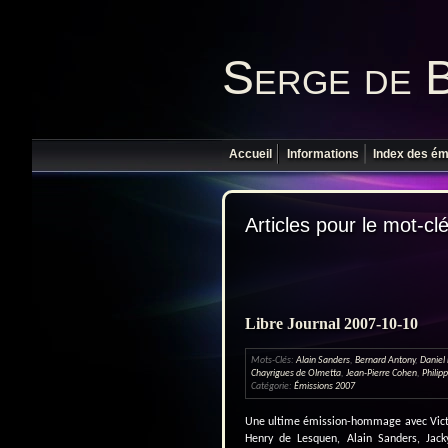
Serge de 
Accueil
Informations
Index des ém
Articles pour le mot-cl
Libre Journal 2007-10-10
Mots-Clés:
Alain Sanders
,
Bernard Antony
,
Daniel
Chayrigues de Olmetta
,
Jean-Pierre Cohen
,
Philip
Catégorie:
Émissions 2007
Une ultime émission-hommage avec Victor
Henry de Lesquen, Alain Sanders, Jack