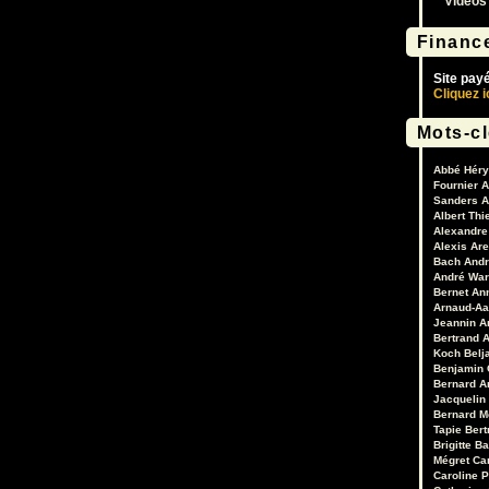
Vidéos
Financ
Site pay
Cliquez i
Mots-c
Abbé Héry
Fournier
A
Sanders
A
Albert Thi
Alexandre 
Alexis Are
Bach
Andr
André War
Bernet
An
Arnaud-Aa
Jeannin
A
Bertrand
A
Koch
Belj
Benjamin 
Bernard A
Jacquelin
Bernard M
Tapie
Bert
Brigitte B
Mégret
Ca
Caroline 