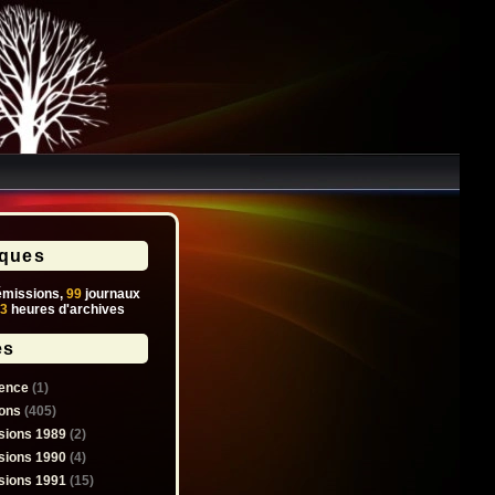
iques
missions,
99
journaux
3
heures d'archives
es
ence
(1)
ons
(405)
sions 1989
(2)
sions 1990
(4)
sions 1991
(15)