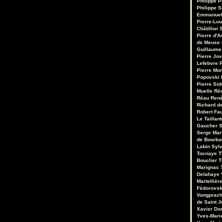
Philippe P
Philippe S
Emmanuel
Pierre-Lou
Châtillon S
Pierre d'A
de Meuse
Guillaume
Pierre Jo
Lefebvre
P
Pierre Mo
Popovski
Pierre Sid
Muelle
Ré
Réau
René
Richard de
Robert Fa
Le Taillant
Gaucher
S
Serge Mar
de Bourb
Labin
Sylv
Tocnaye
T
Bouclier
T
Marignac
Delahaye
Martellièr
Fédorovsk
Vongprac
de Saint J
Xavier Do
Yves-Mari