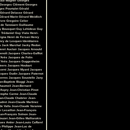
aul Wagner
Georges
Georges Clément
Georges
ges Pourtalet
Gérald
Gérard Delasse
Gérard
Gérard Marin
Gérard Weidlich
èvre
Gregoire Celier
 de Tanoüarn
Guillaume
y Bousquet
Guy Lehideux
Guy
 Trédaniel
Guy Viala
Henri-
vigna
Henri de Fersan
Henry
nry de Lesquen
Identitaires
a
Jack Marchal
Jacky Redon
enri Auclair
Jacques Arnould
enoît
Jacques Charles-Gaffiot
'Arès
Jacques de Folin
’Arès
Jacques Guggenheim
Heers
Jacques Houbart
sorni
Jacques Myard
Jacques
cques Oudin
Jacques Paternot
erres
Jacques Soustelle
Jany
an-Baptiste Biaggi
Jean-
Chaumeil
Jean-Bernard
'Aspry
Jean-Christian Pinot
stophe Carme
Jean-Claude
an-Claude Chabrier
Jean-
udret
Jean-Claude Martinez
de Valla
Jean-Claude Varanne
r Lecaillon
Jean-François
an-François Solnon
Jean-
Touzet
Jean-Gilles Malliarakis
ues Antier
Jean-Louis Caffarel
s Philippe
Jean-Luc de