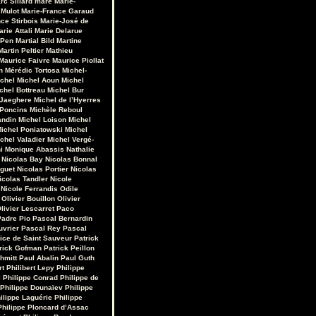
rc Sillard
maré
Marie-
 Mulot
Marie-France Garaud
ce Stirbois
Marie-José de
arie Attali
Marie Delarue
 Pen
Martial Bild
Martine
Martin Peltier
Mathieu
Maurice Faivre
Maurice Piollat
n
Mérédic Tortosa
Michel-
chel
Michel Aoun
Michel
chel Bottreau
Michel Bur
 Jaeghere
Michel de l’Hyerres
 Poncins
Michèle Reboul
andin
Michel Loison
Michel
ichel Poniatowski
Michel
chel Valadier
Michel Vergé-
i
Monique Abassis
Nathalie
Nicolas Bay
Nicolas Bonnal
iguet
Nicolas Portier
Nicolas
icolas Tandler
Nicole
Nicole Ferrandis
Odile
Olivier Bouillon
Olivier
livier Lescarret
Paco
Padre Pio
Pascal Bernardin
uvrier
Pascal Rey
Pascal
rice de Saint Sauveur
Patrick
rick Gofman
Patrick Peillon
hmitt
Paul Abalin
Paul Guth
rt
Philibert Lepy
Philippe
i
Philippe Conrad
Philippe de
Philippe Dounaïev
Philippe
ilippe Laguérie
Philippe
Philippe Ploncard d’Assac