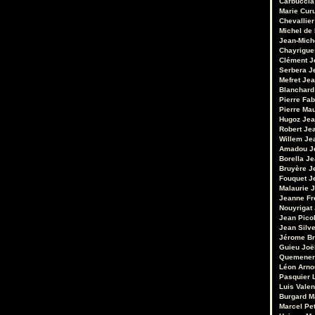
Carbuccia
Marie Cur
Chevallier
Michel de
Jean-Mich
Chayrigue
Clément
J
Serbera
J
Mefret
Jea
Blanchard
Pierre Fab
Pierre Ma
Hugoz
Jea
Robert
Je
Willem
Je
Amadou
J
Borella
Je
Bruyère
J
Fouquet
J
Malaurie
J
Jeanne Fr
Nouyrigat
Jean Pico
Jean Silv
Jérome Br
Guieu
Joë
Quemener
Léon Arno
Pasquier
Luis Valen
Burgard
M
Marcel Pet