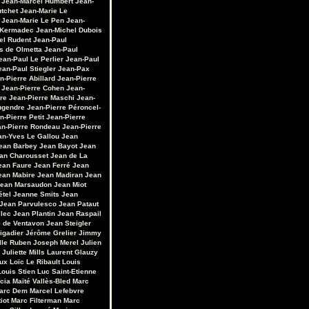
Jean-Marcel Humbert
Jean-
utchet
Jean-Marie Le
Jean-Marie Le Pen
Jean-
 Kermadec
Jean-Michel Dubois
el Rudent
Jean-Paul
s de Olmetta
Jean-Paul
ean-Paul Le Perlier
Jean-Paul
ean-Paul Stiegler
Jean-Pax
n-Pierre Abillard
Jean-Pierre
Jean-Pierre Cohen
Jean-
re
Jean-Pierre Maschi
Jean-
ugendre
Jean-Pierre Péroncel-
n-Pierre Petit
Jean-Pierre
an-Pierre Rondeau
Jean-Pierre
an-Yves Le Gallou
Jean
ean Barbey
Jean Bayot
Jean
an Charousset
Jean de La
ean Faure
Jean Ferré
Jean
ean Mabire
Jean Madiran
Jean
ean Marsaudon
Jean Miot
étel
Jeanne Smits
Jean
Jean Parvulesco
Jean Pataut
llec
Jean Plantin
Jean Raspail
e de Ventavon
Jean Steigler
igadier
Jérôme Grelier
Jimmy
lle Ruben
Joseph Merel
Julien
Juliette Mills
Laurent Glauzy
ux
Loïc Le Ribault
Louis
Louis Stien
Luc Saint-Etienne
cia
Maïté Vallès-Bled
Marc
arc Dem
Marcel Lefebvre
iot
Marc Filterman
Marc