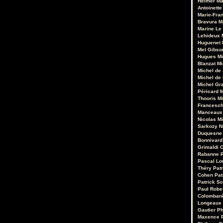
Heimer
Ma
Antoinette
Marie-Fran
Bravura
M
Marine Le
Lehideux
Huguenet
Mel Gibso
Hugues Mi
Blanzat
Mi
Michel de
Michel de
Michel Gr
Péricard
M
Thooris
Mi
Francesch
Manceaux
Nicolas M
Sarkozy
N
Duquesne
Bonnivard
Grimaldi
O
Rabanne
Pascal Lo
Théry
Pat
Cohen
Pat
Patrick Sc
Paul Robe
Colomban
Longeaux
Gautier
Ph
Maxence