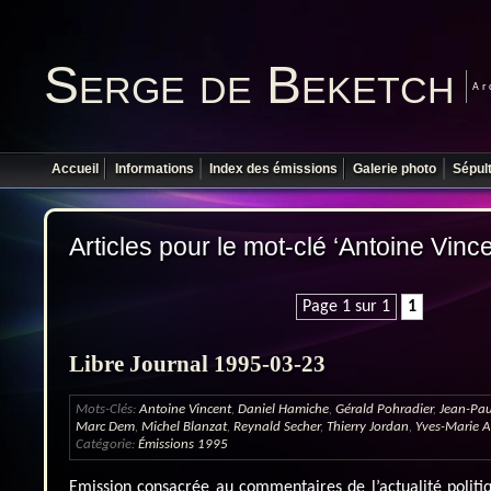
Serge de Beketch
Ar
Accueil
Informations
Index des émissions
Galerie photo
Sépul
Articles pour le mot-clé ‘Antoine Vince
Page 1 sur 1
1
Libre Journal 1995-03-23
Mots-Clés:
Antoine Vincent
,
Daniel Hamiche
,
Gérald Pohradier
,
Jean-Pau
Marc Dem
,
Michel Blanzat
,
Reynald Secher
,
Thierry Jordan
,
Yves-Marie A
Catégorie:
Émissions 1995
Emission consacrée au commentaires de l’actualité politi