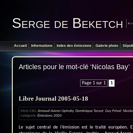
Serge de Beketch
Ar
Accueil
Informations
Index des émissions
Galerie photo
Sépul
Articles pour le mot-clé ‘Nicolas Bay’
Page 1 sur 1
1
Libre Journal 2005-05-18
Mots-Clés:
Arnaud-Aaron Upinsky
,
Dominique Tassot
,
Guy Prival
,
Nicola
Catégorie:
Émissions 2005
Le sujet central de l’émission est le traité européen. 