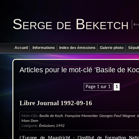
Serge de Beketch
Ar
Accueil
Informations
Index des émissions
Galerie photo
Sépul
Articles pour le mot-clé ‘Basile de Ko
Page 1 sur 1
1
Libre Journal 1992-09-16
Mots-Clés:
Basile de Koch
,
Françoise Monestier
,
Georges-Paul Wagner
,
J
Marc Dem
Catégorie:
Émissions 1992
L’Europe de Maastricht ; l’Institut de Formation Natio