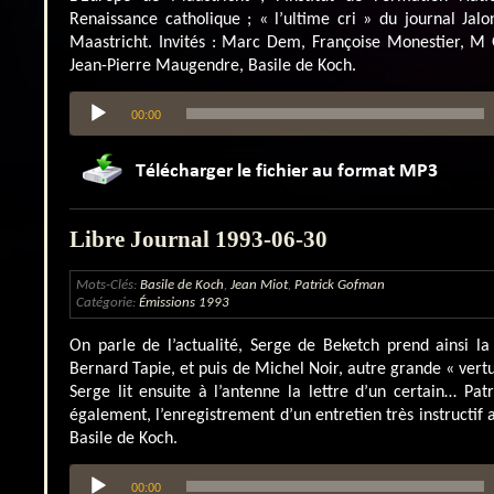
Renaissance catholique ; « l’ultime cri » du journal Jal
Maastricht. Invités : Marc Dem, Françoise Monestier, M
Jean-Pierre Maugendre, Basile de Koch.
Lecteur
00:00
audio
Libre Journal 1993-06-30
Mots-Clés:
Basile de Koch
,
Jean Miot
,
Patrick Gofman
Catégorie:
Émissions 1993
On parle de l’actualité, Serge de Beketch prend ainsi l
Bernard Tapie, et puis de Michel Noir, autre grande « vert
Serge lit ensuite à l’antenne la lettre d’un certain… Pa
également, l’enregistrement d’un entretien très instructif a
Basile de Koch.
Lecteur
00:00
audio