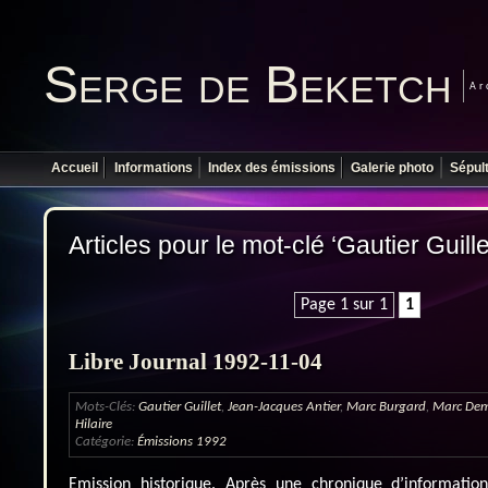
Serge de Beketch
Ar
Accueil
Informations
Index des émissions
Galerie photo
Sépul
Articles pour le mot-clé ‘Gautier Guille
Page 1 sur 1
1
Libre Journal 1992-11-04
Mots-Clés:
Gautier Guillet
,
Jean-Jacques Antier
,
Marc Burgard
,
Marc De
Hilaire
Catégorie:
Émissions 1992
Emission historique. Après une chronique d’informatio