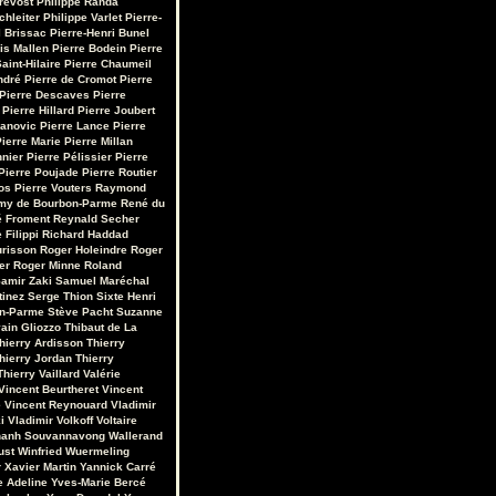
révost
Philippe Randa
chleiter
Philippe Varlet
Pierre-
 Brissac
Pierre-Henri Bunel
is Mallen
Pierre Bodein
Pierre
aint-Hilaire
Pierre Chaumeil
ndré
Pierre de Cromot
Pierre
Pierre Descaves
Pierre
Pierre Hillard
Pierre Joubert
vanovic
Pierre Lance
Pierre
ierre Marie
Pierre Millan
nnier
Pierre Pélissier
Pierre
Pierre Poujade
Pierre Routier
os
Pierre Vouters
Raymond
my de Bourbon-Parme
René du
 Froment
Reynald Secher
 Filippi
Richard Haddad
urisson
Roger Holeindre
Roger
er
Roger Minne
Roland
amir Zaki
Samuel Maréchal
tinez
Serge Thion
Sixte Henri
on-Parme
Stève Pacht
Suzanne
ain Gliozzo
Thibaut de La
hierry Ardisson
Thierry
hierry Jordan
Thierry
Thierry Vaillard
Valérie
Vincent Beurtheret
Vincent
e
Vincent Reynouard
Vladimir
i
Vladimir Volkoff
Voltaire
hanh Souvannavong
Wallerand
ust
Winfried Wuermeling
r
Xavier Martin
Yannick Carré
e Adeline
Yves-Marie Bercé