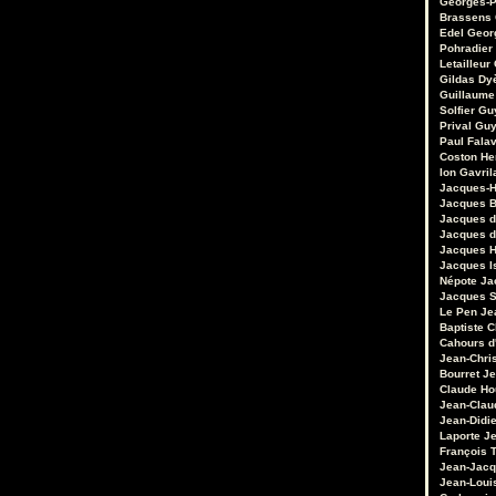
Georges-P
Brassens
Edel
Geor
Pohradier
Letailleur
Gildas Dy
Guillaume
Solfier
Gu
Prival
Guy
Paul Fala
Coston
He
Ion Gavril
Jacques-H
Jacques B
Jacques d
Jacques d
Jacques 
Jacques I
Népote
Ja
Jacques S
Le Pen
Je
Baptiste 
Cahours d
Jean-Chri
Bourret
Je
Claude Ho
Jean-Clau
Jean-Didie
Laporte
Je
François 
Jean-Jacq
Jean-Loui