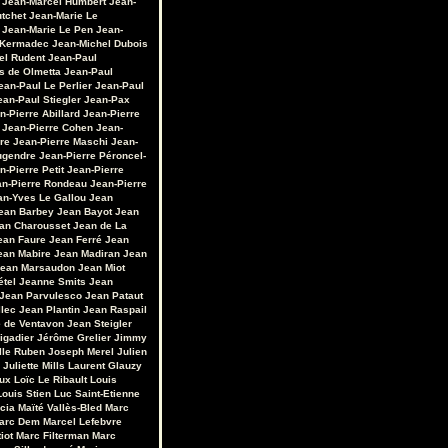
Jean-Marcel Humbert
Jean-
utchet
Jean-Marie Le
Jean-Marie Le Pen
Jean-
 Kermadec
Jean-Michel Dubois
el Rudent
Jean-Paul
s de Olmetta
Jean-Paul
ean-Paul Le Perlier
Jean-Paul
ean-Paul Stiegler
Jean-Pax
n-Pierre Abillard
Jean-Pierre
Jean-Pierre Cohen
Jean-
re
Jean-Pierre Maschi
Jean-
ugendre
Jean-Pierre Péroncel-
n-Pierre Petit
Jean-Pierre
an-Pierre Rondeau
Jean-Pierre
an-Yves Le Gallou
Jean
ean Barbey
Jean Bayot
Jean
an Charousset
Jean de La
ean Faure
Jean Ferré
Jean
ean Mabire
Jean Madiran
Jean
ean Marsaudon
Jean Miot
étel
Jeanne Smits
Jean
Jean Parvulesco
Jean Pataut
llec
Jean Plantin
Jean Raspail
e de Ventavon
Jean Steigler
igadier
Jérôme Grelier
Jimmy
lle Ruben
Joseph Merel
Julien
Juliette Mills
Laurent Glauzy
ux
Loïc Le Ribault
Louis
Louis Stien
Luc Saint-Etienne
cia
Maïté Vallès-Bled
Marc
arc Dem
Marcel Lefebvre
iot
Marc Filterman
Marc