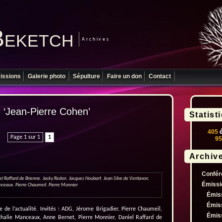
Beketch
Archives
issions
Galerie photo
Sépulture
Faire un don
Contact
é ‘Jean-Pierre Cohen’
Statist
405
é
Page 1 sur 1
1
95
Archiv
Confér
el Raffard de Brienne
,
Jacky Redon
,
Jacques Houbart
,
Jean Silve de Ventavon
,
Émissi
nceaux
,
Pierre Chaumeil
,
Pierre Monnier
Émis
Émis
e l’actualité. Invités : ADG, Jérome Brigadier, Pierre Chaumeil,
Émis
thalie Manceaux, Anne Bernet, Pierre Monnier, Daniel Raffard de