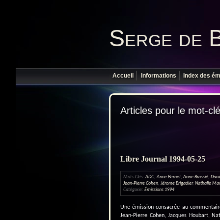
Serge de 
Accueil
Informations
Index des ém
Articles pour le mot-cl
Libre Journal 1994-05-25
Mots-Clés:
ADG
,
Anne Bernet
,
Anne Brassié
,
Dani
Jean-Pierre Cohen
,
Jérome Brigadier
,
Nathalie Ma
Catégorie:
Émissions 1994
Une émission consacrée au commentaire d
Jean-Pierre Cohen, Jacques Houbart, Na