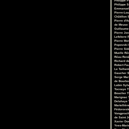
Philippe P
Philippe S
Emmanuel
Pierre-Lou
Châtillon S
Pierre d'A
de Meuse
Guillaume
Pierre Jo
Lefebvre
P
Pierre Mo
Popovski
Pierre Sid
Muelle
Ré
Réau
René
Richard de
Robert Fa
Le Taillant
Gaucher
S
Serge Mar
de Bourb
Labin
Sylv
Tocnaye
T
Bouclier
T
Marignac
Delahaye
Martellièr
Fédorovsk
Vongprac
de Saint J
Xavier Do
Yves-Mari