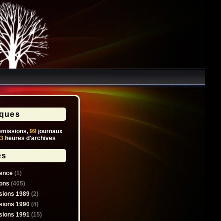
iques
missions,
99
journaux
3
heures d'archives
es
ence
(1)
ons
(405)
sions 1989
(2)
sions 1990
(4)
sions 1991
(15)