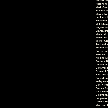
Heimer
Ma
Antoinette
Marie-Fran
Bravura
M
Marine Le
Lehideux
Huguenet
Mel Gibso
Hugues Mi
Blanzat
Mi
Michel de
Michel de
Michel Gr
Péricard
M
Thooris
Mi
Francesch
Manceaux
Nicolas M
Sarkozy
N
Duquesne
Bonnivard
Grimaldi
O
Rabanne
Pascal Lo
Théry
Pat
Cohen
Pat
Patrick Sc
Paul Robe
Colomban
Longeaux
Gautier
Ph
Maxence