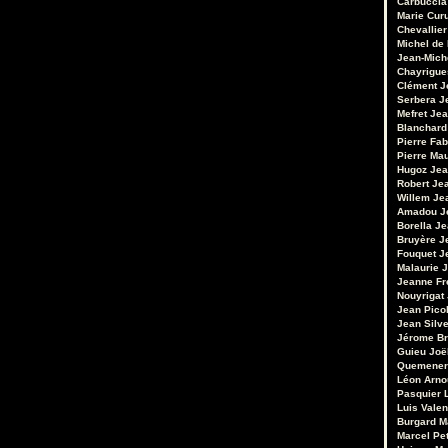
Carbuccia
Marie Cur
Chevallier
Michel de
Jean-Mich
Chayrigue
Clément
J
Serbera
J
Mefret
Jea
Blanchard
Pierre Fab
Pierre Ma
Hugoz
Jea
Robert
Je
Willem
Je
Amadou
J
Borella
Je
Bruyère
J
Fouquet
J
Malaurie
J
Jeanne Fr
Nouyrigat
Jean Pico
Jean Silv
Jérome Br
Guieu
Joë
Quemener
Léon Arno
Pasquier
Luis Valen
Burgard
M
Marcel Pet