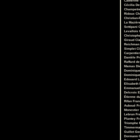
Catherine
Cécilia D
Champetie
Ridoux
Ch
Christian-
La Mazièr
Settipani
C
Levallois
Christoph
Giraud
Cl
Reichman
Simplet
C
Carpentie
Danièle Pr
Raffard de
Mamas
Di
Dominique
Dominique
Edouard 
Elisabeth 
Emmanuel
Delcroix
E
Étienne d
Rifan
Fran
Auboué
Fr
Monestier
Lebrun
Fr
Plantey
Fr
Triomphe
Timmerm
Guillet
Ge
Dormann