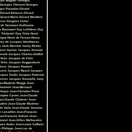
aul Wagner
Georges
Georges Clément
Georges
ges Pourtalet
Gérald
Gérard Delasse
Gérard
Gérard Marin
Gérard Weidlich
èvre
Gregoire Celier
 de Tanoüarn
Guillaume
y Bousquet
Guy Lehideux
Guy
 Trédaniel
Guy Viala
Henri-
vigna
Henri de Fersan
Henry
nry de Lesquen
Identitaires
a
Jack Marchal
Jacky Redon
enri Auclair
Jacques Arnould
enoît
Jacques Charles-Gaffiot
'Arès
Jacques de Folin
’Arès
Jacques Guggenheim
Heers
Jacques Houbart
sorni
Jacques Myard
Jacques
cques Oudin
Jacques Paternot
erres
Jacques Soustelle
Jany
an-Baptiste Biaggi
Jean-
Chaumeil
Jean-Bernard
'Aspry
Jean-Christian Pinot
stophe Carme
Jean-Claude
an-Claude Chabrier
Jean-
udret
Jean-Claude Martinez
de Valla
Jean-Claude Varanne
r Lecaillon
Jean-François
an-François Solnon
Jean-
Touzet
Jean-Gilles Malliarakis
ues Antier
Jean-Louis Caffarel
s Philippe
Jean-Luc de