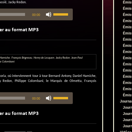
Émis
assié, Jacky Redon.
Émis
Utilisez
Émis
00:00
les
flèches
Émis
haut/bas
Émis
pour
Émis
augmenter
Émis
ou
Émis
diminuer
le
Émis
volume.
Émis
 Hamiche
,
François Brigneau
,
Henry de Lesquen
,
Jacky Redon
,
Jean-Paul
pe Colombani
Émis
Émis
ia, où interviennent tour à tour Bernard Antony, Daniel Hamiche,
Émis
y Redon, Philippe Colombani, le Marquis de Olmetta, François
Émis
Émis
Utilisez
Émis
00:00
les
Journa
flèches
Jour
haut/bas
Jour
pour
augmenter
Jour
ou
Jour
diminuer