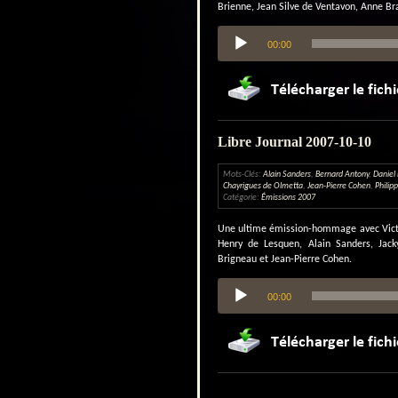
Brienne, Jean Silve de Ventavon, Anne Br
Lecteur
00:00
audio
Libre Journal 2007-10-10
Mots-Clés:
Alain Sanders
,
Bernard Antony
,
Daniel
Chayrigues de Olmetta
,
Jean-Pierre Cohen
,
Philip
Catégorie:
Émissions 2007
Une ultime émission-hommage avec Victor
Henry de Lesquen, Alain Sanders, Jack
Brigneau et Jean-Pierre Cohen.
Lecteur
00:00
audio