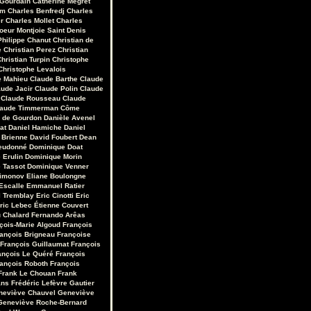
 Gourdain
Catherine Mégret
em
Charles Benfredj
Charles
r
Charles Mollet
Charles
oeur Montjoie Saint Denis
Philippe Chanut
Christian de
e
Christian Perez
Christian
hristian Turpin
Christophe
Christophe Levalois
e Mahieu
Claude Barthe
Claude
aude Jacir
Claude Polin
Claude
Claude Rousseau
Claude
laude Timmerman
Côme
r de Gourdon
Danièle Avenel
at
Daniel Hamiche
Daniel
 Brienne
David Foubert
Dean
eudonné
Dominique Doat
 Erulin
Dominique Morin
 Tassot
Dominique Venner
Limonov
Eliane Boulongne
Escalle
Emmanuel Ratier
 Tremblay
Eric Cinotti
Eric
ric Lebec
Étienne Couvert
u Chalard
Fernando Arêas
çois-Marie Algoud
François
ançois Brigneau
Françoise
François Guillaumat
François
ançois Le Quéré
François
ançois Roboth
François
Frank Le Chouan
Frank
ans
Frédéric Lefèvre
Gautier
neviève Chauvel
Geneviève
Geneviève Roche-Bernard