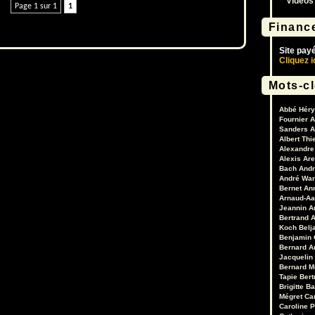
Vidéos
le
Page 1 sur 1
1
volume.
Financ
Site pay
Cliquez i
Mots-c
Abbé Héry
Fournier
A
Sanders
A
Albert Thi
Alexandre 
Alexis Are
Bach
Andr
André War
Bernet
An
Arnaud-Aa
Jeannin
A
Bertrand
A
Koch
Belj
Benjamin 
Bernard A
Jacquelin
Bernard M
Tapie
Bert
Brigitte B
Mégret
Ca
Caroline 