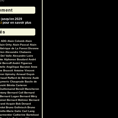
(4)
ement
é jusqu'en 2029
ci
pour en savoir plus
lés
ADG
Alain Colomb
Alain
lain Orhy
Alain Pascal
Alain
lbérique de La Forest Divonne
elen
Alexandre Chabanis
Del Valle
Alexandre Loire
tte
Alphonse Boudard
André
é Bercoff
André Figueras
telle
Angélique Baraton
Anne
ne Brassié
Antoine Vincent
ron Upinsky
Arnaud Guyot-
rnaud Raffard de Brienne
Aude
ymeric Chauprade
Basile de
anski
Bénita Carteron
Guillemaind
Benoît Mancheron
ntony
Bernard Coll
Bernard
Bernard Lugan
Bernard Méry
oinet
Bernard Molinier
Bernard
rand Acquin
Bob Denard
ardot
Bruno Gollnisch
Bruno
mille-Marie Galic
Carl Lang
Parmentier
Catherine Bartolozzi