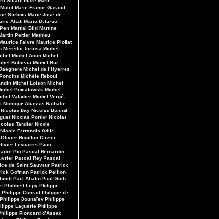
rc Sillard
maré
Marie-
 Mulot
Marie-France Garaud
ce Stirbois
Marie-José de
arie Attali
Marie Delarue
 Pen
Martial Bild
Martine
Martin Peltier
Mathieu
Maurice Faivre
Maurice Piollat
n
Mérédic Tortosa
Michel-
chel
Michel Aoun
Michel
chel Bottreau
Michel Bur
 Jaeghere
Michel de l’Hyerres
 Poncins
Michèle Reboul
andin
Michel Loison
Michel
ichel Poniatowski
Michel
chel Valadier
Michel Vergé-
i
Monique Abassis
Nathalie
Nicolas Bay
Nicolas Bonnal
iguet
Nicolas Portier
Nicolas
icolas Tandler
Nicole
Nicole Ferrandis
Odile
Olivier Bouillon
Olivier
livier Lescarret
Paco
Padre Pio
Pascal Bernardin
uvrier
Pascal Rey
Pascal
rice de Saint Sauveur
Patrick
rick Gofman
Patrick Peillon
hmitt
Paul Abalin
Paul Guth
rt
Philibert Lepy
Philippe
i
Philippe Conrad
Philippe de
Philippe Dounaïev
Philippe
ilippe Laguérie
Philippe
Philippe Ploncard d’Assac