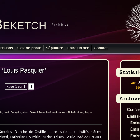
Beketch
Archives
issions
Galerie photo
Sépulture
Faire un don
Contact
é ‘Louis Pasquier’
Statist
405
é
Page 1 sur 1
1
95
Archiv
Confér
in
,
Louis Pasquier
,
Marc Dem
,
Marie-José de Bravura
,
Michel Loison
,
Serge
Émissi
Émis
Émis
obelins, Blanche de Castille, autres sujets… ». Invités : Serge
Émis
olozzi, Catherine Gourdain, Michel Loison, Marie-José de Bravura,