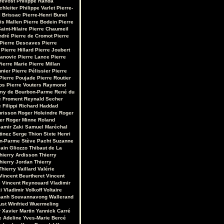
révost
Philippe Randa
chleiter
Philippe Varlet
Pierre-
 Brissac
Pierre-Henri Bunel
is Mallen
Pierre Bodein
Pierre
aint-Hilaire
Pierre Chaumeil
ndré
Pierre de Cromot
Pierre
Pierre Descaves
Pierre
Pierre Hillard
Pierre Joubert
vanovic
Pierre Lance
Pierre
ierre Marie
Pierre Millan
nnier
Pierre Pélissier
Pierre
Pierre Poujade
Pierre Routier
os
Pierre Vouters
Raymond
my de Bourbon-Parme
René du
 Froment
Reynald Secher
 Filippi
Richard Haddad
urisson
Roger Holeindre
Roger
er
Roger Minne
Roland
amir Zaki
Samuel Maréchal
tinez
Serge Thion
Sixte Henri
on-Parme
Stève Pacht
Suzanne
ain Gliozzo
Thibaut de La
hierry Ardisson
Thierry
hierry Jordan
Thierry
Thierry Vaillard
Valérie
Vincent Beurtheret
Vincent
e
Vincent Reynouard
Vladimir
i
Vladimir Volkoff
Voltaire
hanh Souvannavong
Wallerand
ust
Winfried Wuermeling
r
Xavier Martin
Yannick Carré
e Adeline
Yves-Marie Bercé