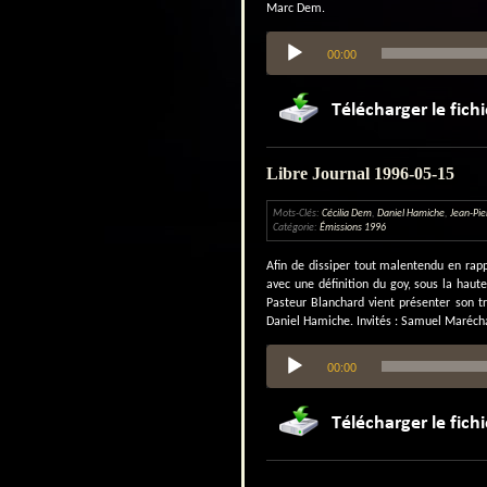
Marc Dem.
Lecteur
00:00
audio
Libre Journal 1996-05-15
Mots-Clés:
Cécilia Dem
,
Daniel Hamiche
,
Jean-Pie
Catégorie:
Émissions 1996
Afin de dissiper tout malentendu en rapp
avec une définition du goy, sous la haute
Pasteur Blanchard vient présenter son tr
Daniel Hamiche. Invités : Samuel Marécha
Lecteur
00:00
audio