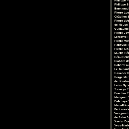
Philippe P
Philippe S
Emmanuel
Pierre-Lou
Châtillon S
Pierre d'A
de Meuse
Guillaume
Pierre Jo
Lefebvre
P
Pierre Mo
Popovski
Pierre Sid
Muelle
Ré
Réau
René
Richard de
Robert Fa
Le Taillant
Gaucher
S
Serge Mar
de Bourb
Labin
Sylv
Tocnaye
T
Bouclier
T
Marignac
Delahaye
Martellièr
Fédorovsk
Vongprac
de Saint J
Xavier Do
Yves-Mari