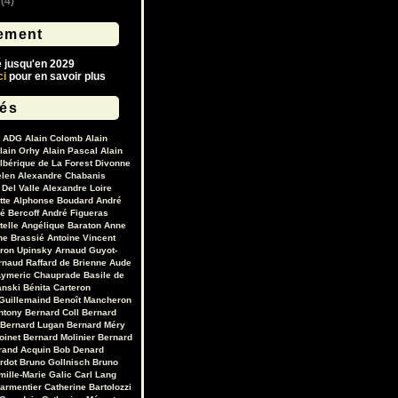
(4)
ement
é jusqu'en 2029
ci
pour en savoir plus
lés
ADG
Alain Colomb
Alain
lain Orhy
Alain Pascal
Alain
lbérique de La Forest Divonne
elen
Alexandre Chabanis
Del Valle
Alexandre Loire
tte
Alphonse Boudard
André
é Bercoff
André Figueras
telle
Angélique Baraton
Anne
ne Brassié
Antoine Vincent
ron Upinsky
Arnaud Guyot-
rnaud Raffard de Brienne
Aude
ymeric Chauprade
Basile de
anski
Bénita Carteron
Guillemaind
Benoît Mancheron
ntony
Bernard Coll
Bernard
Bernard Lugan
Bernard Méry
oinet
Bernard Molinier
Bernard
rand Acquin
Bob Denard
ardot
Bruno Gollnisch
Bruno
mille-Marie Galic
Carl Lang
Parmentier
Catherine Bartolozzi