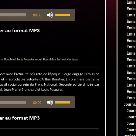
Émis
Émis
Utilisez
Émis
00:00
les
flèches
Émis
haut/bas
Émis
pour
Émis
augmenter
Émis
ou
Émis
diminuer
le
Émis
volume.
Émis
rre Blanchard
,
Louis Pasquier
,
maré
,
Pascal Rey
,
Samuel Maréchal
Émis
Émis
ort avec l’actualité brûlante de l’époque, Serge engage l’émission
Émis
 et irréprochable autorité d’Arthur Koestler. En première partie, le
avail social au sein du Front National. Seconde partie dirigée par
Émis
l, Jean-Pierre Blanchard et Louis Pasquier.
Émis
Émis
Utilisez
00:00
les
Journa
flèches
Jour
haut/bas
Jour
pour
Jour
augmenter
ou
Jour
diminuer