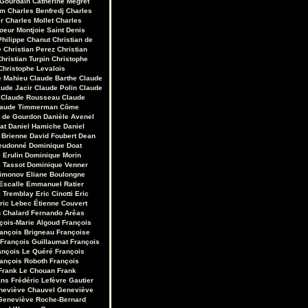
 Gourdain
Catherine Mégret
em
Charles Benfredj
Charles
r
Charles Mollet
Charles
oeur Montjoie Saint Denis
Philippe Chanut
Christian de
e
Christian Perez
Christian
hristian Turpin
Christophe
Christophe Levalois
e Mahieu
Claude Barthe
Claude
aude Jacir
Claude Polin
Claude
Claude Rousseau
Claude
laude Timmerman
Côme
r de Gourdon
Danièle Avenel
at
Daniel Hamiche
Daniel
 Brienne
David Foubert
Dean
eudonné
Dominique Doat
 Erulin
Dominique Morin
 Tassot
Dominique Venner
Limonov
Eliane Boulongne
Escalle
Emmanuel Ratier
 Tremblay
Eric Cinotti
Eric
ric Lebec
Étienne Couvert
u Chalard
Fernando Arêas
çois-Marie Algoud
François
ançois Brigneau
Françoise
François Guillaumat
François
ançois Le Quéré
François
ançois Roboth
François
Frank Le Chouan
Frank
ans
Frédéric Lefèvre
Gautier
neviève Chauvel
Geneviève
Geneviève Roche-Bernard