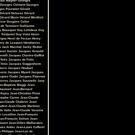
aul Wagner
Georges
Georges Clément
Georges
ges Pourtalet
Gérald
Gérard Delasse
Gérard
Gérard Marin
Gérard Weidlich
èvre
Gregoire Celier
 de Tanoüarn
Guillaume
y Bousquet
Guy Lehideux
Guy
 Trédaniel
Guy Viala
Henri-
vigna
Henri de Fersan
Henry
nry de Lesquen
Identitaires
a
Jack Marchal
Jacky Redon
enri Auclair
Jacques Arnould
enoît
Jacques Charles-Gaffiot
'Arès
Jacques de Folin
’Arès
Jacques Guggenheim
Heers
Jacques Houbart
sorni
Jacques Myard
Jacques
cques Oudin
Jacques Paternot
erres
Jacques Soustelle
Jany
an-Baptiste Biaggi
Jean-
Chaumeil
Jean-Bernard
'Aspry
Jean-Christian Pinot
stophe Carme
Jean-Claude
an-Claude Chabrier
Jean-
udret
Jean-Claude Martinez
de Valla
Jean-Claude Varanne
r Lecaillon
Jean-François
an-François Solnon
Jean-
Touzet
Jean-Gilles Malliarakis
ues Antier
Jean-Louis Caffarel
s Philippe
Jean-Luc de