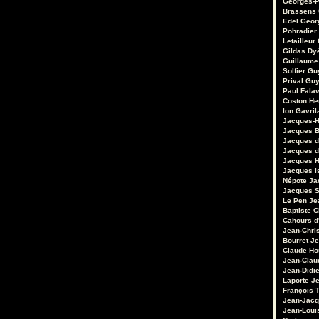
Georges-P
Brassens
Edel
Geor
Pohradier
Letailleur
Gildas Dy
Guillaume
Solfier
Gu
Prival
Guy
Paul Fala
Coston
He
Ion Gavril
Jacques-H
Jacques B
Jacques d
Jacques d
Jacques 
Jacques I
Népote
Ja
Jacques S
Le Pen
Je
Baptiste 
Cahours d
Jean-Chri
Bourret
Je
Claude Ho
Jean-Clau
Jean-Didie
Laporte
Je
François 
Jean-Jacq
Jean-Loui