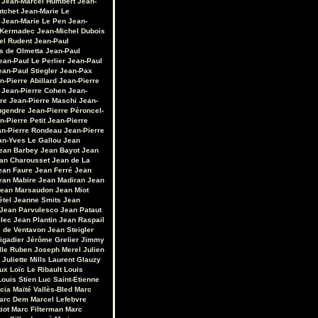
Jean-Marcel Humbert
Jean-
utchet
Jean-Marie Le
Jean-Marie Le Pen
Jean-
 Kermadec
Jean-Michel Dubois
el Rudent
Jean-Paul
s de Olmetta
Jean-Paul
ean-Paul Le Perlier
Jean-Paul
ean-Paul Stiegler
Jean-Pax
n-Pierre Abillard
Jean-Pierre
Jean-Pierre Cohen
Jean-
re
Jean-Pierre Maschi
Jean-
ugendre
Jean-Pierre Péroncel-
n-Pierre Petit
Jean-Pierre
an-Pierre Rondeau
Jean-Pierre
an-Yves Le Gallou
Jean
ean Barbey
Jean Bayot
Jean
an Charousset
Jean de La
ean Faure
Jean Ferré
Jean
ean Mabire
Jean Madiran
Jean
ean Marsaudon
Jean Miot
étel
Jeanne Smits
Jean
Jean Parvulesco
Jean Pataut
llec
Jean Plantin
Jean Raspail
e de Ventavon
Jean Steigler
igadier
Jérôme Grelier
Jimmy
lle Ruben
Joseph Merel
Julien
Juliette Mills
Laurent Glauzy
ux
Loïc Le Ribault
Louis
Louis Stien
Luc Saint-Etienne
cia
Maïté Vallès-Bled
Marc
arc Dem
Marcel Lefebvre
iot
Marc Filterman
Marc