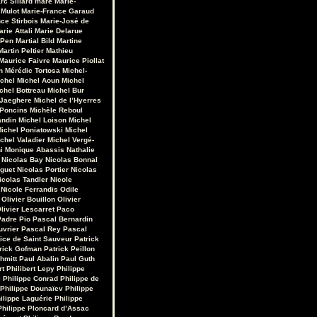
rc Sillard
maré
Marie-
 Mulot
Marie-France Garaud
ce Stirbois
Marie-José de
arie Attali
Marie Delarue
 Pen
Martial Bild
Martine
Martin Peltier
Mathieu
Maurice Faivre
Maurice Piollat
n
Mérédic Tortosa
Michel-
chel
Michel Aoun
Michel
chel Bottreau
Michel Bur
 Jaeghere
Michel de l’Hyerres
 Poncins
Michèle Reboul
andin
Michel Loison
Michel
ichel Poniatowski
Michel
chel Valadier
Michel Vergé-
i
Monique Abassis
Nathalie
Nicolas Bay
Nicolas Bonnal
iguet
Nicolas Portier
Nicolas
icolas Tandler
Nicole
Nicole Ferrandis
Odile
Olivier Bouillon
Olivier
livier Lescarret
Paco
Padre Pio
Pascal Bernardin
uvrier
Pascal Rey
Pascal
rice de Saint Sauveur
Patrick
rick Gofman
Patrick Peillon
hmitt
Paul Abalin
Paul Guth
rt
Philibert Lepy
Philippe
i
Philippe Conrad
Philippe de
Philippe Dounaïev
Philippe
ilippe Laguérie
Philippe
Philippe Ploncard d’Assac