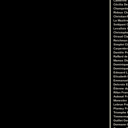
Catherine
Cécilia D
Champetie
Ridoux
Ch
Christian-
La Mazièr
Settipani
C
Levallois
Christoph
Giraud
Cl
Reichman
Simplet
C
Carpentie
Danièle Pr
Raffard de
Mamas
Di
Dominique
Dominique
Edouard 
Elisabeth 
Emmanuel
Delcroix
E
Étienne d
Rifan
Fran
Auboué
Fr
Monestier
Lebrun
Fr
Plantey
Fr
Triomphe
Timmerm
Guillet
Ge
Dormann