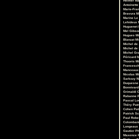
Heimer
Ma
Antoinette
Marie-Fran
Bravura
M
Marine Le
Lehideux
Huguenet
Mel Gibso
Hugues Mi
Blanzat
Mi
Michel de
Michel de
Michel Gr
Péricard
M
Thooris
Mi
Francesch
Manceaux
Nicolas M
Sarkozy
N
Duquesne
Bonnivard
Grimaldi
O
Rabanne
Pascal Lo
Théry
Pat
Cohen
Pat
Patrick Sc
Paul Robe
Colomban
Longeaux
Gautier
Ph
Maxence