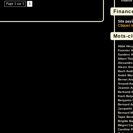
Vidéos
le
Page 1 sur 1
1
volume.
Financ
Site pay
Cliquez i
Mots-c
Abbé Héry
Fournier
A
Sanders
A
Albert Thi
Alexandre 
Alexis Are
Bach
Andr
André War
Bernet
An
Arnaud-Aa
Jeannin
A
Bertrand
A
Koch
Belj
Benjamin 
Bernard A
Jacquelin
Bernard M
Tapie
Bert
Brigitte B
Mégret
Ca
Caroline 