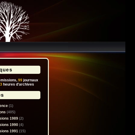
iques
missions,
99
journaux
3
heures d'archives
es
ence
(1)
ons
(405)
sions 1989
(2)
sions 1990
(4)
sions 1991
(15)