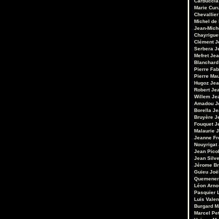
Carbuccia
Marie Cur
Chevallier
Michel de
Jean-Mich
Chayrigue
Clément
J
Serbera
J
Mefret
Jea
Blanchard
Pierre Fab
Pierre Ma
Hugoz
Jea
Robert
Je
Willem
Je
Amadou
J
Borella
Je
Bruyère
J
Fouquet
J
Malaurie
J
Jeanne Fr
Nouyrigat
Jean Pico
Jean Silv
Jérome Br
Guieu
Joë
Quemener
Léon Arno
Pasquier
Luis Valen
Burgard
M
Marcel Pet