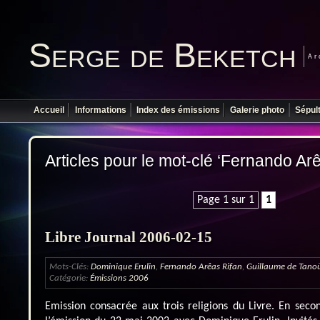
Serge de Beketch
Ar
Accueil
Informations
Index des émissions
Galerie photo
Sépul
Articles pour le mot-clé ‘Fernando Ar
Page 1 sur 1
1
Libre Journal 2006-02-15
Mots-Clés:
Dominique Erulin
,
Fernando Arêas Rifan
,
Guillaume de Tano
Catégorie:
Émissions 2006
Emission consacrée aux trois religions du Livre. En secon