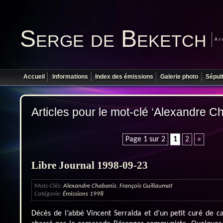
Serge de Beketch
Ar
Accueil
Informations
Index des émissions
Galerie photo
Sépul
Articles pour le mot-clé ‘Alexandre C
Page 1 sur 2
1
2
»
Libre Journal 1998-09-23
Mots-Clés:
Alexandre Chabanis
,
François Guillaumat
Catégorie:
Émissions 1998
Décès de l’abbé Vincent Serralda et d’un petit curé de 