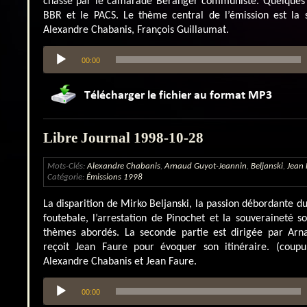
chassé par le camarade Béranger communiste. Quelques 
BBR et le PACS. Le thème central de l’émission est la s
Alexandre Chabanis, François Guillaumat.
Lecteur
00:00
audio
Libre Journal 1998-10-28
Mots-Clés:
Alexandre Chabanis
,
Arnaud Guyot-Jeannin
,
Beljanski
,
Jean 
Catégorie:
Émissions 1998
La disparition de Mirko Beljanski, la passion débordante d
foutebale, l’arrestation de Pinochet et la souveraineté s
thèmes abordés. La seconde partie est dirigée par Arn
reçoit Jean Faure pour évoquer son itinéraire. (coupu
Alexandre Chabanis et Jean Faure.
Lecteur
00:00
audio