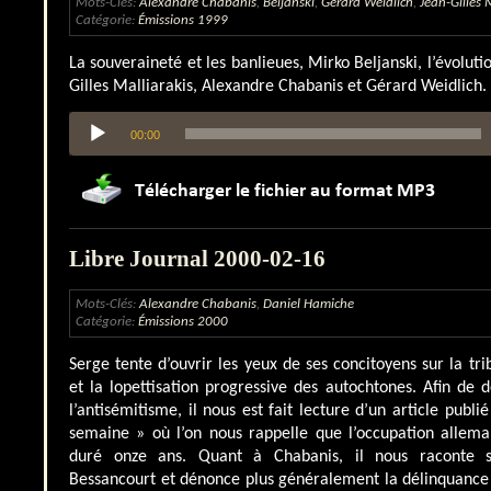
Mots-Clés:
Alexandre Chabanis
,
Beljanski
,
Gérard Weidlich
,
Jean-Gilles 
Catégorie:
Émissions 1999
La souveraineté et les banlieues, Mirko Beljanski, l’évolutio
Gilles Malliarakis, Alexandre Chabanis et Gérard Weidlich.
Lecteur
00:00
audio
Libre Journal 2000-02-16
Mots-Clés:
Alexandre Chabanis
,
Daniel Hamiche
Catégorie:
Émissions 2000
Serge tente d’ouvrir les yeux de ses concitoyens sur la tri
et la lopettisation progressive des autochtones. Afin de
l’antisémitisme, il nous est fait lecture d’un article publi
semaine » où l’on nous rappelle que l’occupation allem
duré onze ans. Quant à Chabanis, il nous raconte s
Bessancourt et dénonce plus généralement la délinquance 