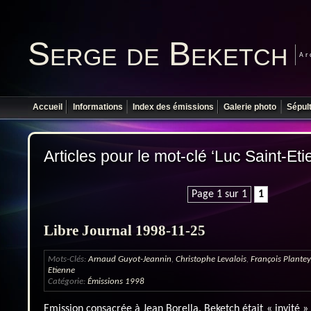
Serge de Beketch
Ar
Accueil
Informations
Index des émissions
Galerie photo
Sépul
Articles pour le mot-clé ‘Luc Saint-Eti
Page 1 sur 1
1
Libre Journal 1998-11-25
Mots-Clés:
Arnaud Guyot-Jeannin
,
Christophe Levalois
,
François Plantey
Etienne
Catégorie:
Émissions 1998
Emission consacrée à Jean Borella. Beketch était « invité »