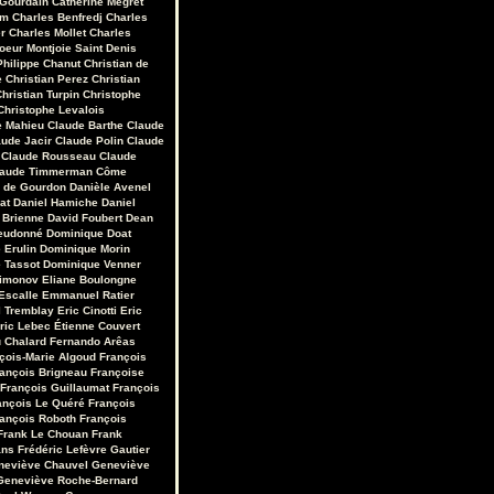
 Gourdain
Catherine Mégret
em
Charles Benfredj
Charles
r
Charles Mollet
Charles
oeur Montjoie Saint Denis
Philippe Chanut
Christian de
e
Christian Perez
Christian
hristian Turpin
Christophe
Christophe Levalois
e Mahieu
Claude Barthe
Claude
aude Jacir
Claude Polin
Claude
Claude Rousseau
Claude
laude Timmerman
Côme
r de Gourdon
Danièle Avenel
at
Daniel Hamiche
Daniel
 Brienne
David Foubert
Dean
eudonné
Dominique Doat
 Erulin
Dominique Morin
 Tassot
Dominique Venner
Limonov
Eliane Boulongne
Escalle
Emmanuel Ratier
 Tremblay
Eric Cinotti
Eric
ric Lebec
Étienne Couvert
u Chalard
Fernando Arêas
çois-Marie Algoud
François
ançois Brigneau
Françoise
François Guillaumat
François
ançois Le Quéré
François
ançois Roboth
François
Frank Le Chouan
Frank
ans
Frédéric Lefèvre
Gautier
neviève Chauvel
Geneviève
Geneviève Roche-Bernard