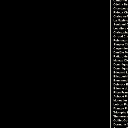
Catherine
Cécilia D
Champetie
Ridoux
Ch
Christian-
La Mazièr
Settipani
C
Levallois
Christoph
Giraud
Cl
Reichman
Simplet
C
Carpentie
Danièle Pr
Raffard de
Mamas
Di
Dominique
Dominique
Edouard 
Elisabeth 
Emmanuel
Delcroix
E
Étienne d
Rifan
Fran
Auboué
Fr
Monestier
Lebrun
Fr
Plantey
Fr
Triomphe
Timmerm
Guillet
Ge
Dormann