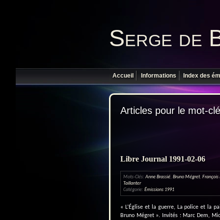
Serge de 
Accueil
Informations
Index des ém
Articles pour le mot-clé
Libre Journal 1991-02-06
Mots-Clés:
Anne Brassié
,
Bruno Mégret
,
François
Taillanter
Catégorie:
Émissions 1991
« L’Église et la guerre, La police et la p
Bruno Mégret ». Invités : Marc Dem, Mich