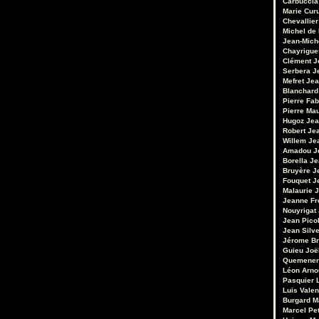
Carbuccia
Marie Cur
Chevallier
Michel de
Jean-Mich
Chayrigue
Clément
J
Serbera
J
Mefret
Jea
Blanchard
Pierre Fab
Pierre Ma
Hugoz
Jea
Robert
Je
Willem
Je
Amadou
J
Borella
Je
Bruyère
J
Fouquet
J
Malaurie
J
Jeanne Fr
Nouyrigat
Jean Pico
Jean Silv
Jérome Br
Guieu
Joë
Quemener
Léon Arno
Pasquier
Luis Valen
Burgard
M
Marcel Pet