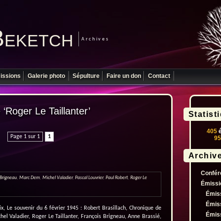
Beketch
Archives
issions
Galerie photo
Sépulture
Faire un don
Contact
 ‘Roger Le Taillanter’
Statist
405
é
Page 1 sur 1
1
95
Archiv
Confér
 Brigneau
,
Marc Dem
,
Michel Valadier
,
Pascal Louvrier
,
Paul Robert
,
Roger Le
Émissi
Émis
Émis
aix, Le souvenir du 6 février 1945 : Robert Brasillach, Chronique de
Émis
el Valadier, Roger Le Taillanter, François Brigneau, Anne Brassié,