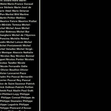
rc Sillard
maré
Marie-
 Mulot
Marie-France Garaud
ce Stirbois
Marie-José de
arie Attali
Marie Delarue
 Pen
Martial Bild
Martine
Martin Peltier
Mathieu
Maurice Faivre
Maurice Piollat
n
Mérédic Tortosa
Michel-
chel
Michel Aoun
Michel
chel Bottreau
Michel Bur
 Jaeghere
Michel de l’Hyerres
 Poncins
Michèle Reboul
andin
Michel Loison
Michel
ichel Poniatowski
Michel
chel Valadier
Michel Vergé-
i
Monique Abassis
Nathalie
Nicolas Bay
Nicolas Bonnal
iguet
Nicolas Portier
Nicolas
icolas Tandler
Nicole
Nicole Ferrandis
Odile
Olivier Bouillon
Olivier
livier Lescarret
Paco
Padre Pio
Pascal Bernardin
uvrier
Pascal Rey
Pascal
rice de Saint Sauveur
Patrick
rick Gofman
Patrick Peillon
hmitt
Paul Abalin
Paul Guth
rt
Philibert Lepy
Philippe
i
Philippe Conrad
Philippe de
Philippe Dounaïev
Philippe
ilippe Laguérie
Philippe
Philippe Ploncard d’Assac