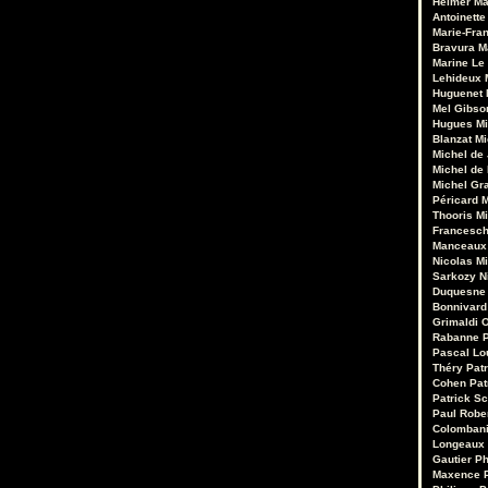
Heimer
Ma
Antoinette
Marie-Fran
Bravura
M
Marine Le
Lehideux
Huguenet
Mel Gibso
Hugues Mi
Blanzat
Mi
Michel de
Michel de
Michel Gr
Péricard
M
Thooris
Mi
Francesch
Manceaux
Nicolas M
Sarkozy
N
Duquesne
Bonnivard
Grimaldi
O
Rabanne
Pascal Lo
Théry
Pat
Cohen
Pat
Patrick Sc
Paul Robe
Colomban
Longeaux
Gautier
Ph
Maxence