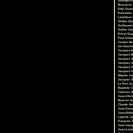
Georges-P
Brassens
Edel
Geor
Pohradier
Letailleur
Gildas Dy
Guillaume
Solfier
Gu
Prival
Guy
Paul Fala
Coston
He
Ion Gavril
Jacques-H
Jacques B
Jacques d
Jacques d
Jacques 
Jacques I
Népote
Ja
Jacques S
Le Pen
Je
Baptiste 
Cahours d
Jean-Chri
Bourret
Je
Claude Ho
Jean-Clau
Jean-Didie
Laporte
Je
François 
Jean-Jacq
Jean-Loui