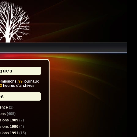
iques
missions,
99
journaux
3
heures d'archives
es
ence
(1)
ons
(405)
sions 1989
(2)
sions 1990
(4)
sions 1991
(15)