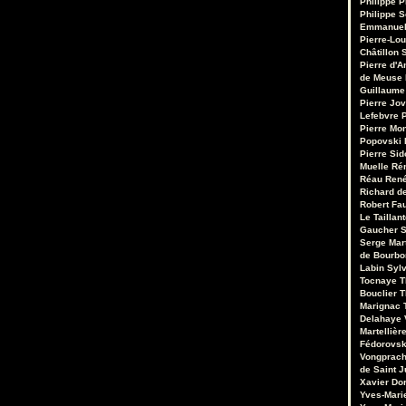
Philippe P
Philippe S
Emmanuel
Pierre-Lou
Châtillon S
Pierre d'A
de Meuse
Guillaume
Pierre Jo
Lefebvre
P
Pierre Mo
Popovski
Pierre Sid
Muelle
Ré
Réau
René
Richard de
Robert Fa
Le Taillant
Gaucher
S
Serge Mar
de Bourb
Labin
Sylv
Tocnaye
T
Bouclier
T
Marignac
Delahaye
Martellièr
Fédorovsk
Vongprac
de Saint J
Xavier Do
Yves-Mari