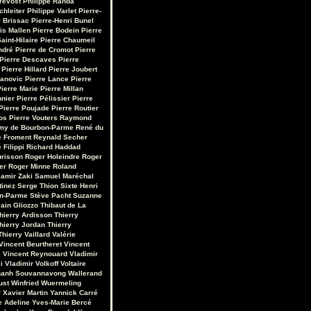
révost
Philippe Randa
chleiter
Philippe Varlet
Pierre-
 Brissac
Pierre-Henri Bunel
is Mallen
Pierre Bodein
Pierre
aint-Hilaire
Pierre Chaumeil
ndré
Pierre de Cromot
Pierre
Pierre Descaves
Pierre
Pierre Hillard
Pierre Joubert
vanovic
Pierre Lance
Pierre
ierre Marie
Pierre Millan
nnier
Pierre Pélissier
Pierre
Pierre Poujade
Pierre Routier
os
Pierre Vouters
Raymond
my de Bourbon-Parme
René du
 Froment
Reynald Secher
 Filippi
Richard Haddad
urisson
Roger Holeindre
Roger
er
Roger Minne
Roland
amir Zaki
Samuel Maréchal
tinez
Serge Thion
Sixte Henri
on-Parme
Stève Pacht
Suzanne
ain Gliozzo
Thibaut de La
hierry Ardisson
Thierry
hierry Jordan
Thierry
Thierry Vaillard
Valérie
Vincent Beurtheret
Vincent
e
Vincent Reynouard
Vladimir
i
Vladimir Volkoff
Voltaire
hanh Souvannavong
Wallerand
ust
Winfried Wuermeling
r
Xavier Martin
Yannick Carré
e Adeline
Yves-Marie Bercé