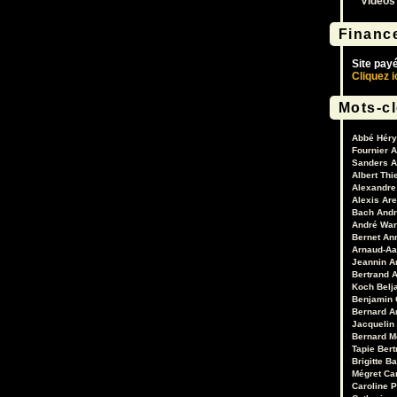
Vidéos
Financ
Site pay
Cliquez i
Mots-c
Abbé Héry
Fournier
A
Sanders
A
Albert Thi
Alexandre 
Alexis Are
Bach
Andr
André War
Bernet
An
Arnaud-Aa
Jeannin
A
Bertrand
A
Koch
Belj
Benjamin 
Bernard A
Jacquelin
Bernard M
Tapie
Bert
Brigitte B
Mégret
Ca
Caroline 