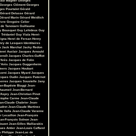
aul Wagner
Georges
Georges Clément
Georges
ges Pourtalet
Gérald
Gérard Delasse
Gérard
Gérard Marin
Gérard Weidlich
èvre
Gregoire Celier
 de Tanoüarn
Guillaume
y Bousquet
Guy Lehideux
Guy
 Trédaniel
Guy Viala
Henri-
vigna
Henri de Fersan
Henry
nry de Lesquen
Identitaires
a
Jack Marchal
Jacky Redon
enri Auclair
Jacques Arnould
enoît
Jacques Charles-Gaffiot
'Arès
Jacques de Folin
’Arès
Jacques Guggenheim
Heers
Jacques Houbart
sorni
Jacques Myard
Jacques
cques Oudin
Jacques Paternot
erres
Jacques Soustelle
Jany
an-Baptiste Biaggi
Jean-
Chaumeil
Jean-Bernard
'Aspry
Jean-Christian Pinot
stophe Carme
Jean-Claude
an-Claude Chabrier
Jean-
udret
Jean-Claude Martinez
de Valla
Jean-Claude Varanne
r Lecaillon
Jean-François
an-François Solnon
Jean-
Touzet
Jean-Gilles Malliarakis
ues Antier
Jean-Louis Caffarel
s Philippe
Jean-Luc de