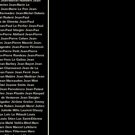
Jean-Marcel Humbert
Jean-
utchet
Jean-Marie Le
Jean-Marie Le Pen
Jean-
 Kermadec
Jean-Michel Dubois
el Rudent
Jean-Paul
s de Olmetta
Jean-Paul
ean-Paul Le Perlier
Jean-Paul
ean-Paul Stiegler
Jean-Pax
n-Pierre Abillard
Jean-Pierre
Jean-Pierre Cohen
Jean-
re
Jean-Pierre Maschi
Jean-
ugendre
Jean-Pierre Péroncel-
n-Pierre Petit
Jean-Pierre
an-Pierre Rondeau
Jean-Pierre
an-Yves Le Gallou
Jean
ean Barbey
Jean Bayot
Jean
an Charousset
Jean de La
ean Faure
Jean Ferré
Jean
ean Mabire
Jean Madiran
Jean
ean Marsaudon
Jean Miot
étel
Jeanne Smits
Jean
Jean Parvulesco
Jean Pataut
llec
Jean Plantin
Jean Raspail
e de Ventavon
Jean Steigler
igadier
Jérôme Grelier
Jimmy
lle Ruben
Joseph Merel
Julien
Juliette Mills
Laurent Glauzy
ux
Loïc Le Ribault
Louis
Louis Stien
Luc Saint-Etienne
cia
Maïté Vallès-Bled
Marc
arc Dem
Marcel Lefebvre
iot
Marc Filterman
Marc