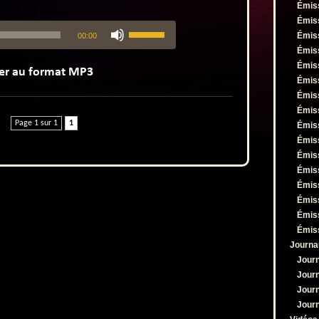
Émis
Émis
Utilisez
Émis
00:00
les
flèches
Émis
haut/bas
Émis
pour
Émis
augmenter
Émis
ou
Émis
diminuer
le
Page 1 sur 1
1
Émis
volume.
Émis
Émis
Émis
Émis
Émis
Émis
Émis
Journa
Jour
Jour
Jour
Jour