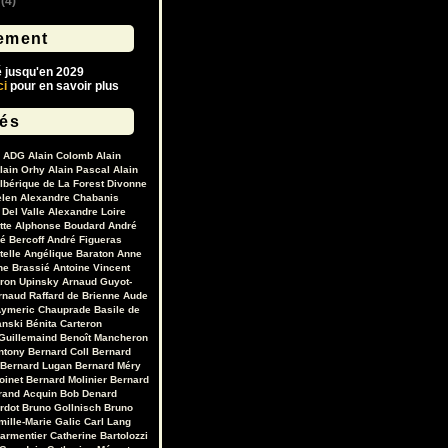
(4)
ement
é jusqu'en 2029
ci
pour en savoir plus
lés
ADG
Alain Colomb
Alain
lain Orhy
Alain Pascal
Alain
lbérique de La Forest Divonne
elen
Alexandre Chabanis
Del Valle
Alexandre Loire
tte
Alphonse Boudard
André
é Bercoff
André Figueras
telle
Angélique Baraton
Anne
ne Brassié
Antoine Vincent
ron Upinsky
Arnaud Guyot-
rnaud Raffard de Brienne
Aude
ymeric Chauprade
Basile de
anski
Bénita Carteron
Guillemaind
Benoît Mancheron
ntony
Bernard Coll
Bernard
Bernard Lugan
Bernard Méry
oinet
Bernard Molinier
Bernard
rand Acquin
Bob Denard
ardot
Bruno Gollnisch
Bruno
mille-Marie Galic
Carl Lang
Parmentier
Catherine Bartolozzi