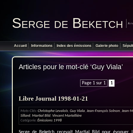
Serge de Beketch
Ar
Accueil
Informations
Index des émissions
Galerie photo
Sépul
Articles pour le mot-clé ‘Guy Viala’
Page 1 sur 1
1
Libre Journal 1998-01-21
Mots-Clés:
Christophe Levalois
,
Guy Viala
,
Jean-François Solnon
,
Jean-M
Sillard
,
Martial Bild
,
Vincent Martellière
Catégorie:
Émissions 1998
Serge de Beketch recevait Martial Bild pour évoquer l’a