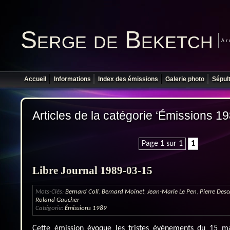
Serge de Beketch
Ar
Accueil
Informations
Index des émissions
Galerie photo
Sépul
Articles de la catégorie ‘Émissions 19
Page 1 sur 1
1
Libre Journal 1989-03-15
Mots-Clés:
Bernard Coll
,
Bernard Moinet
,
Jean-Marie Le Pen
,
Pierre Des
Roland Gaucher
Catégorie:
Émissions 1989
Cette émission évoque les tristes événements du 15 ma