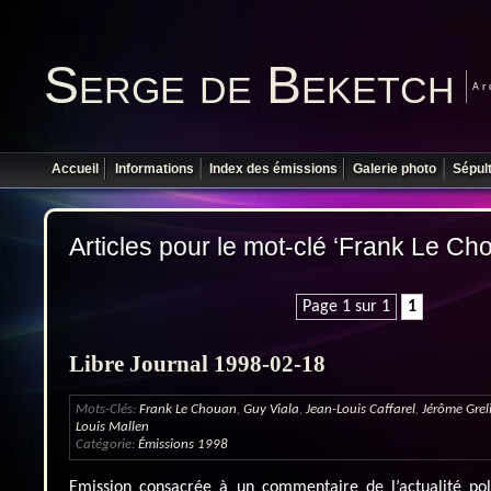
Serge de Beketch
Ar
Accueil
Informations
Index des émissions
Galerie photo
Sépul
Articles pour le mot-clé ‘Frank Le Ch
Page 1 sur 1
1
Libre Journal 1998-02-18
Mots-Clés:
Frank Le Chouan
,
Guy Viala
,
Jean-Louis Caffarel
,
Jérôme Greli
Louis Mallen
Catégorie:
Émissions 1998
Emission consacrée à un commentaire de l’actualité poli