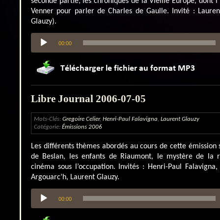
seconde partie, les chroniques de la Vieille Europe, dont l
Venner pour parler de Charles de Gaulle. Invité : Laure
Glauzy).
Lecteur
00:00
audio
Libre Journal 2006-07-05
Mots-Clés:
Gregoire Celier
,
Henri-Paul Falavigna
,
Laurent Glauzy
Catégorie:
Émissions 2006
Les différents thèmes abordés au cours de cette émission s
de Beslan, les enfants de Riaumont, le mystère de la 
cinéma sous l’occupation. Invités : Henri-Paul Falavigna, 
Argouarc’h, Laurent Glauzy.
Lecteur
00:00
audio