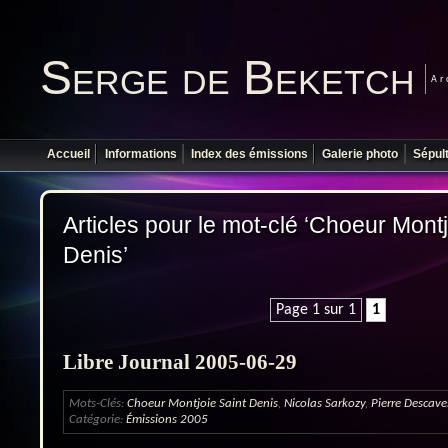
Serge de Beketch
Ar
Accueil
Informations
Index des émissions
Galerie photo
Sépul
Articles pour le mot-clé ‘Choeur Montj
Denis’
Page 1 sur 1
1
Libre Journal 2005-06-29
Mots-Clés:
Choeur Montjoie Saint Denis
,
Nicolas Sarkozy
,
Pierre Descave
Catégorie:
Émissions 2005