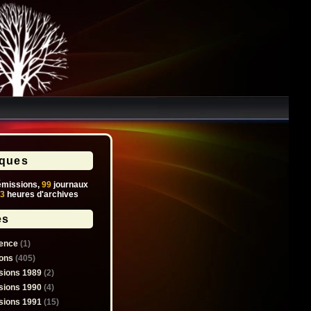
iques
missions,
99
journaux
3
heures d'archives
es
ence
(1)
ons
(405)
sions 1989
(2)
sions 1990
(4)
sions 1991
(15)