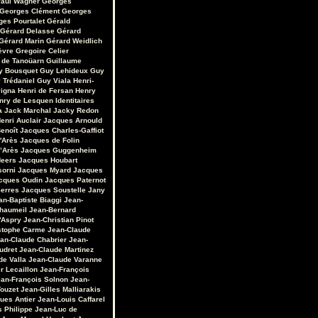
aul Wagner
Georges
Georges Clément
Georges
ges Pourtalet
Gérald
Gérard Delasse
Gérard
Gérard Marin
Gérard Weidlich
èvre
Gregoire Celier
 de Tanoüarn
Guillaume
y Bousquet
Guy Lehideux
Guy
 Trédaniel
Guy Viala
Henri-
vigna
Henri de Fersan
Henry
nry de Lesquen
Identitaires
a
Jack Marchal
Jacky Redon
enri Auclair
Jacques Arnould
enoît
Jacques Charles-Gaffiot
'Arès
Jacques de Folin
’Arès
Jacques Guggenheim
Heers
Jacques Houbart
sorni
Jacques Myard
Jacques
cques Oudin
Jacques Paternot
erres
Jacques Soustelle
Jany
an-Baptiste Biaggi
Jean-
Chaumeil
Jean-Bernard
'Aspry
Jean-Christian Pinot
stophe Carme
Jean-Claude
an-Claude Chabrier
Jean-
udret
Jean-Claude Martinez
de Valla
Jean-Claude Varanne
r Lecaillon
Jean-François
an-François Solnon
Jean-
Touzet
Jean-Gilles Malliarakis
ues Antier
Jean-Louis Caffarel
s Philippe
Jean-Luc de