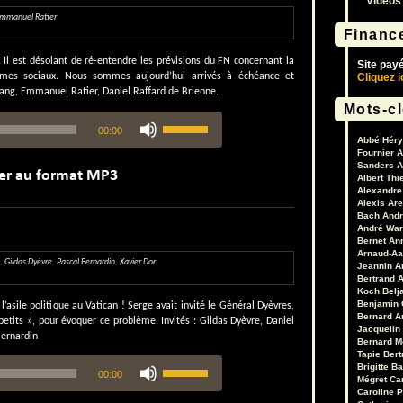
Vidéos
volume.
mmanuel Ratier
Financ
 Il est désolant de ré-entendre les prévisions du FN concernant la
Site pay
Cliquez i
èmes sociaux. Nous sommes aujourd’hui arrivés à échéance et
 Lang, Emmanuel Ratier, Daniel Raffard de Brienne.
Mots-c
Utilisez
00:00
les
Abbé Héry
flèches
Fournier
A
haut/bas
Sanders
A
pour
Albert Thi
Alexandre 
augmenter
Alexis Are
ou
Bach
Andr
diminuer
André War
le
Bernet
An
Arnaud-Aa
volume.
,
Gildas Dyèvre
,
Pascal Bernardin
,
Xavier Dor
Jeannin
A
Bertrand
A
Koch
Belj
Benjamin 
’asile politique au Vatican ! Serge avait invité le Général Dyèvres,
Bernard A
petits », pour évoquer ce problème. Invités : Gildas Dyèvre, Daniel
Jacquelin
Bernardin
Bernard M
Tapie
Bert
Utilisez
Brigitte B
00:00
les
Mégret
Ca
flèches
Caroline 