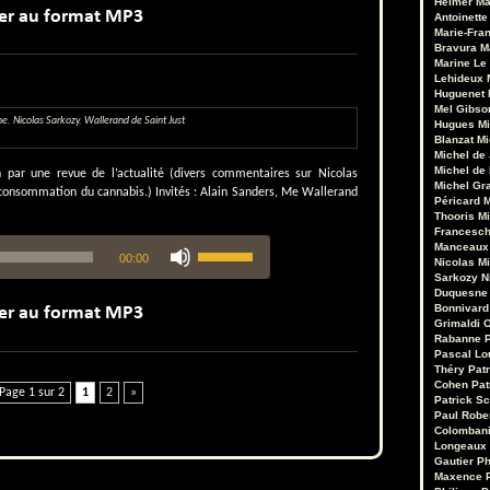
haut/bas
Heimer
Ma
Antoinette
pour
Marie-Fran
augmenter
Bravura
M
ou
Marine Le
diminuer
Lehideux
le
Huguenet
Mel Gibso
volume.
ne
,
Nicolas Sarkozy
,
Wallerand de Saint Just
Hugues Mi
Blanzat
Mi
Michel de
Michel de
par une revue de l’actualité (divers commentaires sur Nicolas
Michel Gr
 consommation du cannabis.) Invités : Alain Sanders, Me Wallerand
Péricard
M
Thooris
Mi
Francesch
Utilisez
Manceaux
00:00
les
Nicolas M
Sarkozy
N
flèches
Duquesne
haut/bas
Bonnivard
pour
Grimaldi
O
augmenter
Rabanne
ou
Pascal Lo
Théry
Pat
diminuer
Cohen
Pat
le
Page 1 sur 2
1
2
»
Patrick Sc
volume.
Paul Robe
Colomban
Longeaux
Gautier
Ph
Maxence