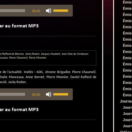
Émis
Utilisez
Émis
00:00
les
Émis
flèches
Émis
haut/bas
pour
Émis
augmenter
Émis
ou
Émis
diminuer
Émis
le
Émis
volume.
el Raffard de Brienne
,
Jacky Redon
,
Jacques Houbart
,
Jean Silve de Ventavon
,
Émis
nceaux
,
Pierre Chaumeil
,
Pierre Monnier
Émis
Émis
e l’actualité. Invités : ADG, Jérome Brigadier, Pierre Chaumeil,
Émis
thalie Manceaux, Anne Bernet, Pierre Monnier, Daniel Raffard de
assié, Jacky Redon.
Émis
Émis
Utilisez
00:00
Émis
les
flèches
Journa
haut/bas
Jour
pour
Jour
augmenter
Jour
ou
diminuer
Jour
le