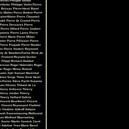
révost
Philippe Randa
chleiter
Philippe Varlet
Pierre-
 Brissac
Pierre-Henri Bunel
is Mallen
Pierre Bodein
Pierre
aint-Hilaire
Pierre Chaumeil
ndré
Pierre de Cromot
Pierre
Pierre Descaves
Pierre
Pierre Hillard
Pierre Joubert
vanovic
Pierre Lance
Pierre
ierre Marie
Pierre Millan
nnier
Pierre Pélissier
Pierre
Pierre Poujade
Pierre Routier
os
Pierre Vouters
Raymond
my de Bourbon-Parme
René du
 Froment
Reynald Secher
 Filippi
Richard Haddad
urisson
Roger Holeindre
Roger
er
Roger Minne
Roland
amir Zaki
Samuel Maréchal
tinez
Serge Thion
Sixte Henri
on-Parme
Stève Pacht
Suzanne
ain Gliozzo
Thibaut de La
hierry Ardisson
Thierry
hierry Jordan
Thierry
Thierry Vaillard
Valérie
Vincent Beurtheret
Vincent
e
Vincent Reynouard
Vladimir
i
Vladimir Volkoff
Voltaire
hanh Souvannavong
Wallerand
ust
Winfried Wuermeling
r
Xavier Martin
Yannick Carré
e Adeline
Yves-Marie Bercé