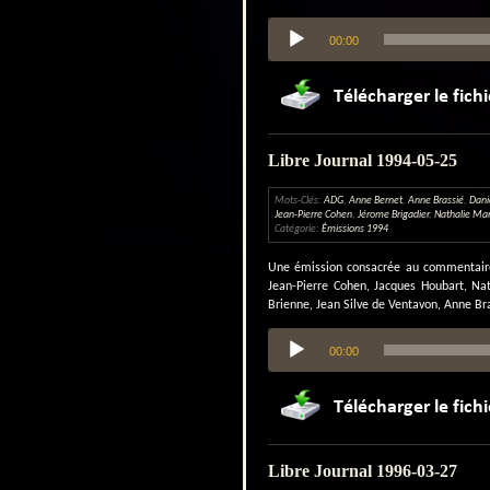
Lecteur
00:00
audio
Libre Journal 1994-05-25
Mots-Clés:
ADG
,
Anne Bernet
,
Anne Brassié
,
Dani
Jean-Pierre Cohen
,
Jérome Brigadier
,
Nathalie Ma
Catégorie:
Émissions 1994
Une émission consacrée au commentaire d
Jean-Pierre Cohen, Jacques Houbart, Na
Brienne, Jean Silve de Ventavon, Anne Br
Lecteur
00:00
audio
Libre Journal 1996-03-27