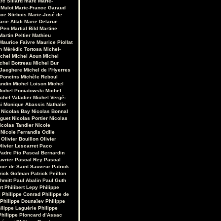
rc Sillard
maré
Marie-
 Mulot
Marie-France Garaud
ce Stirbois
Marie-José de
arie Attali
Marie Delarue
 Pen
Martial Bild
Martine
Martin Peltier
Mathieu
Maurice Faivre
Maurice Piollat
n
Mérédic Tortosa
Michel-
chel
Michel Aoun
Michel
chel Bottreau
Michel Bur
 Jaeghere
Michel de l’Hyerres
 Poncins
Michèle Reboul
andin
Michel Loison
Michel
ichel Poniatowski
Michel
chel Valadier
Michel Vergé-
i
Monique Abassis
Nathalie
Nicolas Bay
Nicolas Bonnal
iguet
Nicolas Portier
Nicolas
icolas Tandler
Nicole
Nicole Ferrandis
Odile
Olivier Bouillon
Olivier
livier Lescarret
Paco
Padre Pio
Pascal Bernardin
uvrier
Pascal Rey
Pascal
rice de Saint Sauveur
Patrick
rick Gofman
Patrick Peillon
hmitt
Paul Abalin
Paul Guth
rt
Philibert Lepy
Philippe
i
Philippe Conrad
Philippe de
Philippe Dounaïev
Philippe
ilippe Laguérie
Philippe
Philippe Ploncard d’Assac