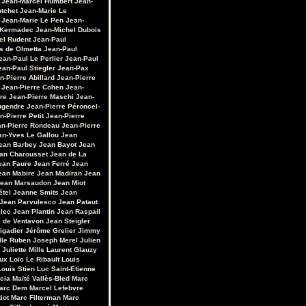
Jean-Marcel Humbert
Jean-
utchet
Jean-Marie Le
Jean-Marie Le Pen
Jean-
 Kermadec
Jean-Michel Dubois
el Rudent
Jean-Paul
s de Olmetta
Jean-Paul
ean-Paul Le Perlier
Jean-Paul
ean-Paul Stiegler
Jean-Pax
n-Pierre Abillard
Jean-Pierre
Jean-Pierre Cohen
Jean-
re
Jean-Pierre Maschi
Jean-
ugendre
Jean-Pierre Péroncel-
n-Pierre Petit
Jean-Pierre
an-Pierre Rondeau
Jean-Pierre
an-Yves Le Gallou
Jean
ean Barbey
Jean Bayot
Jean
an Charousset
Jean de La
ean Faure
Jean Ferré
Jean
ean Mabire
Jean Madiran
Jean
ean Marsaudon
Jean Miot
étel
Jeanne Smits
Jean
Jean Parvulesco
Jean Pataut
llec
Jean Plantin
Jean Raspail
e de Ventavon
Jean Steigler
igadier
Jérôme Grelier
Jimmy
lle Ruben
Joseph Merel
Julien
Juliette Mills
Laurent Glauzy
ux
Loïc Le Ribault
Louis
Louis Stien
Luc Saint-Etienne
cia
Maïté Vallès-Bled
Marc
arc Dem
Marcel Lefebvre
iot
Marc Filterman
Marc