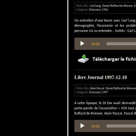
Mots-Clés:
Carl Lang
,
Daniel Raffard de Brienne
,
E
Catégorie:
Émissions 1996
Un entretien d’une heure avec Carl Lang.
démographie, l’économie et les probl
personne n’a su entendre… Invités : Carl
Lecteur
00:00
audio
Libre Journal 1997-12-10
Mots-Clés:
Alain Pascal
,
Daniel Raffard de Brienne
Catégorie:
Émissions 1997
A cette époque, le Dr Dor avait demandé l
porte-parole de l’association « SOS tout 
Raffard de Brienne, Alain Pascal, Pascal 
Lecteur
00:00
audio