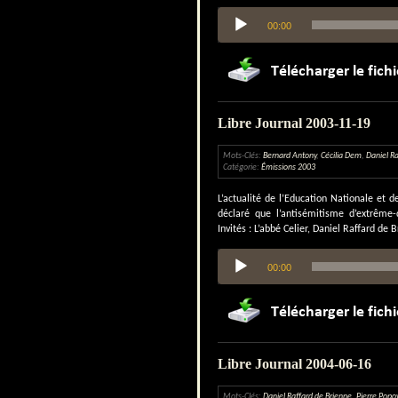
Lecteur
00:00
audio
Libre Journal 2003-11-19
Mots-Clés:
Bernard Antony
,
Cécilia Dem
,
Daniel Ra
Catégorie:
Émissions 2003
L’actualité de l’Education Nationale et 
déclaré que l’antisémitisme d’extrême-
Invités : L’abbé Celier, Daniel Raffard de 
Lecteur
00:00
audio
Libre Journal 2004-06-16
Mots-Clés:
Daniel Raffard de Brienne
,
Pierre Popo