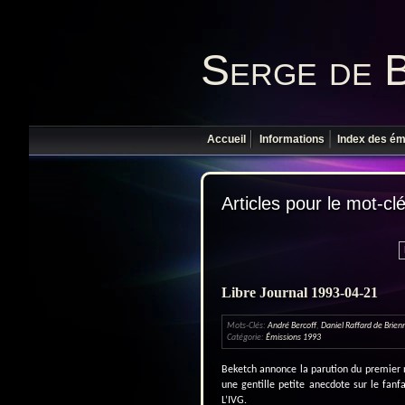
Serge de 
Accueil
Informations
Index des ém
Articles pour le mot-cl
Libre Journal 1993-04-21
Mots-Clés:
André Bercoff
,
Daniel Raffard de Brien
Catégorie:
Émissions 1993
Beketch annonce la parution du premier n
une gentille petite anecdote sur le fanf
L’IVG.