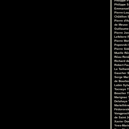
Philippe P
Philippe S
Emmanuel
Pierre-Lou
Châtillon S
Pierre d'A
de Meuse
Guillaume
Pierre Jo
Lefebvre
P
Pierre Mo
Popovski
Pierre Sid
Muelle
Ré
Réau
René
Richard de
Robert Fa
Le Taillant
Gaucher
S
Serge Mar
de Bourb
Labin
Sylv
Tocnaye
T
Bouclier
T
Marignac
Delahaye
Martellièr
Fédorovsk
Vongprac
de Saint J
Xavier Do
Yves-Mari