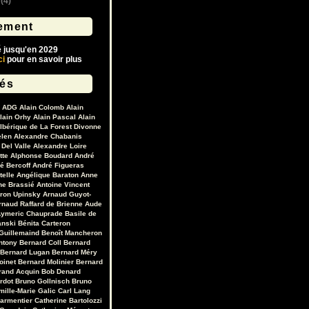
(4)
ement
é jusqu'en 2029
ci
pour en savoir plus
lés
ADG
Alain Colomb
Alain
lain Orhy
Alain Pascal
Alain
lbérique de La Forest Divonne
elen
Alexandre Chabanis
Del Valle
Alexandre Loire
tte
Alphonse Boudard
André
é Bercoff
André Figueras
telle
Angélique Baraton
Anne
ne Brassié
Antoine Vincent
ron Upinsky
Arnaud Guyot-
rnaud Raffard de Brienne
Aude
ymeric Chauprade
Basile de
anski
Bénita Carteron
Guillemaind
Benoît Mancheron
ntony
Bernard Coll
Bernard
Bernard Lugan
Bernard Méry
oinet
Bernard Molinier
Bernard
rand Acquin
Bob Denard
ardot
Bruno Gollnisch
Bruno
mille-Marie Galic
Carl Lang
Parmentier
Catherine Bartolozzi