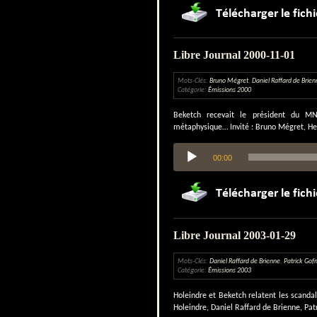
Libre Journal 2000-11-01
Mots-Clés:
Bruno Mégret
,
Daniel Raffard de Brien
Catégorie:
Émissions 2000
Beketch recevait le président du M
métaphysique… Invité : Bruno Mégret, Hen
Lecteur
00:00
audio
Libre Journal 2003-01-29
Mots-Clés:
Daniel Raffard de Brienne
,
Patrick Go
Catégorie:
Émissions 2003
Holeindre et Beketch relatent les scandale
Holeindre, Daniel Raffard de Brienne, Pa