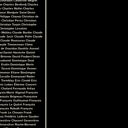
 Gourdain
Catherine Mégret
em
Charles Benfredj
Charles
r
Charles Mollet
Charles
oeur Montjoie Saint Denis
Philippe Chanut
Christian de
e
Christian Perez
Christian
hristian Turpin
Christophe
Christophe Levalois
e Mahieu
Claude Barthe
Claude
aude Jacir
Claude Polin
Claude
Claude Rousseau
Claude
laude Timmerman
Côme
r de Gourdon
Danièle Avenel
at
Daniel Hamiche
Daniel
 Brienne
David Foubert
Dean
eudonné
Dominique Doat
 Erulin
Dominique Morin
 Tassot
Dominique Venner
Limonov
Eliane Boulongne
Escalle
Emmanuel Ratier
 Tremblay
Eric Cinotti
Eric
ric Lebec
Étienne Couvert
u Chalard
Fernando Arêas
çois-Marie Algoud
François
ançois Brigneau
Françoise
François Guillaumat
François
ançois Le Quéré
François
ançois Roboth
François
Frank Le Chouan
Frank
ans
Frédéric Lefèvre
Gautier
neviève Chauvel
Geneviève
Geneviève Roche-Bernard