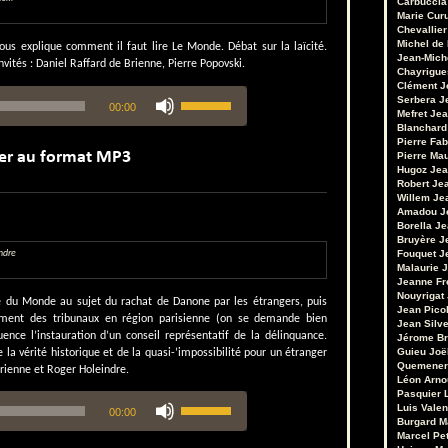
Carbuccia
Marie Cur
Chevallier
Michel de
us explique comment il faut lire Le Monde. Débat sur la laïcité.
Jean-Mich
vités : Daniel Raffard de Brienne, Pierre Popovski.
Chayrigue
Clément
J
Utilisez
Serbera
J
00:00
les
Mefret
Jea
flèches
Blanchard
Pierre Fab
haut/bas
Pierre Ma
pour
Hugoz
Jea
augmenter
Robert
Je
ou
Willem
Je
diminuer
Amadou
J
Borella
Je
le
Bruyère
J
volume.
ndre
Fouquet
J
Malaurie
J
Jeanne Fr
Nouyrigat
ure du Monde au sujet du rachat de Danone par les étrangers, puis
Jean Pico
ment des tribunaux en région parisienne (on se demande bien
Jean Silv
nce l’instauration d’un conseil représentatif de la délinquance.
Jérome Br
Guieu
Joë
a vérité historique et de la quasi-’impossibilité pour un étranger
Quemener
 Brienne et Roger Holeindre.
Léon Arno
Pasquier
Utilisez
Luis Valen
00:00
les
Burgard
M
flèches
Marcel Pet