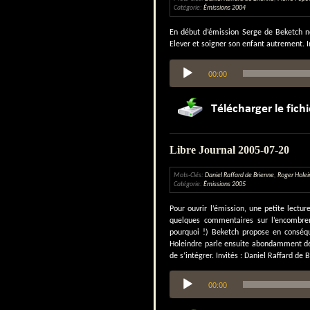
Catégorie:
Émissions 2004
En début d’émission Serge de Beketch no
Elever et soigner son enfant autrement. In
Lecteur
00:00
audio
Libre Journal 2005-07-20
Mots-Clés:
Daniel Raffard de Brienne
,
Roger Holei
Catégorie:
Émissions 2005
Pour ouvrir l’émission, une petite lect
quelques commentaires sur l’encombre
pourquoi !) Beketch propose en conséque
Holeindre parle ensuite abondamment de l
de s’intégrer. Invités : Daniel Raffard de
Lecteur
00:00
audio