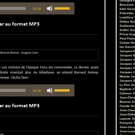
Georges-P
Utilisez
Brassens
00:00
Edel
Geor
les
Pohradier
flèches
Letailleur
haut/bas
Gildas Dy
pour
Guillaume
augmenter
Solfier
Gu
Prival
Guy
ou
Paul Fala
diminuer
Coston
He
le
Ion Gavril
volume.
Jacques-H
ffard de Brienne
,
Gregoire Celier
Jacques B
Jacques d
Jacques d
de son ministre de l’époque Ferry est commentée, ce dernier ayant
Jacques 
Jacques I
droite n’existait plus. Au téléphone, on entend Bernard Antony.
Népote
Ja
Brienne, Cécilia Dem.
Jacques S
Le Pen
Je
Utilisez
Baptiste 
00:00
les
Cahours d
flèches
Jean-Chri
haut/bas
Bourret
Je
Claude Ho
pour
Jean-Clau
augmenter
Jean-Didie
ou
Laporte
Je
diminuer
François 
le
Jean-Jacq
Jean-Loui
volume.
vski