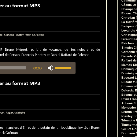
Catherine
haut/bas
Cécilia D
pour
Champetie
augmenter
Ridoux
Ch
ou
Christian-
diminuer
La Mazièr
Settipani
C
le
Levallois
volume.
Christoph
ne
,
François Plantey
,
Henri de Fersan
Giraud
Cl
Reichman
Simplet
C
NR Bruno Mégret, parlait de voyance, de technologie et de
Carpentie
ri de Fersan, François Plantey et Daniel Raffard de Brienne.
Danièle Pr
Raffard de
Utilisez
Mamas
Di
00:00
les
Dominique
Dominique
flèches
Edouard 
haut/bas
Elisabeth 
pour
Emmanuel
augmenter
Delcroix
E
ou
Étienne d
Rifan
Fran
diminuer
Auboué
Fr
le
Monestier
volume.
Lebrun
Fr
fman
,
Roger Holeindre
Plantey
Fr
Triomphe
Timmerm
s financiers d’Elf et de la putain de la ripoublique. Invités : Roger
Guillet
Ge
trick Gofman.
Dormann