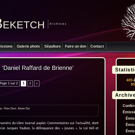
Beketch
Archives
issions
Galerie photo
Sépulture
Faire un don
Contact
é ‘Daniel Raffard de Brienne’
Statist
405
é
Page 1 sur 2
1
2
»
95
Archiv
Confér
ne
,
Marc Dem
,
Xavier Dor
Émissi
Émis
uméro du Libre Journal papier. Commentaires sur l’actualité, dont
Émis
aron Jacques Toubon, la délinquance des « jeunes », la Loi Veil et
Émis