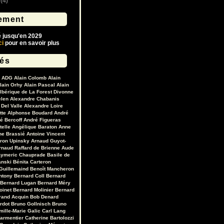
(4)
ement
é jusqu'en 2029
ci
pour en savoir plus
lés
ADG
Alain Colomb
Alain
lain Orhy
Alain Pascal
Alain
lbérique de La Forest Divonne
elen
Alexandre Chabanis
Del Valle
Alexandre Loire
tte
Alphonse Boudard
André
é Bercoff
André Figueras
telle
Angélique Baraton
Anne
ne Brassié
Antoine Vincent
ron Upinsky
Arnaud Guyot-
rnaud Raffard de Brienne
Aude
ymeric Chauprade
Basile de
anski
Bénita Carteron
Guillemaind
Benoît Mancheron
ntony
Bernard Coll
Bernard
Bernard Lugan
Bernard Méry
oinet
Bernard Molinier
Bernard
rand Acquin
Bob Denard
ardot
Bruno Gollnisch
Bruno
mille-Marie Galic
Carl Lang
Parmentier
Catherine Bartolozzi