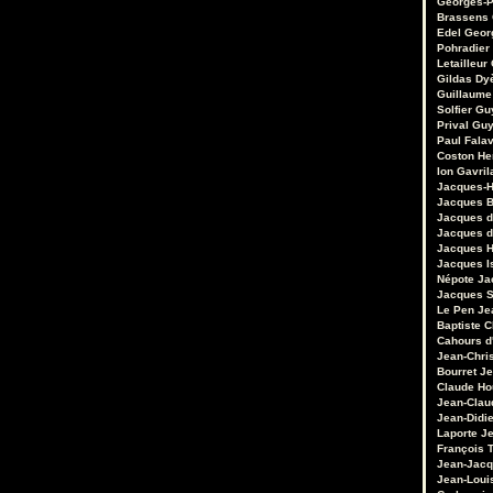
Georges-P
Brassens
Edel
Geor
Pohradier
Letailleur
Gildas Dy
Guillaume
Solfier
Gu
Prival
Guy
Paul Fala
Coston
He
Ion Gavril
Jacques-H
Jacques B
Jacques d
Jacques d
Jacques 
Jacques I
Népote
Ja
Jacques S
Le Pen
Je
Baptiste 
Cahours d
Jean-Chri
Bourret
Je
Claude Ho
Jean-Clau
Jean-Didie
Laporte
Je
François 
Jean-Jacq
Jean-Loui