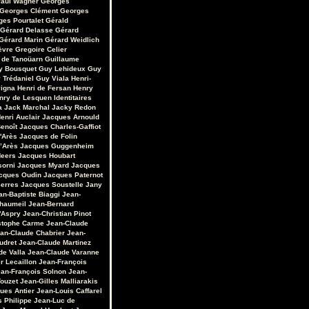
aul Wagner
Georges
Georges Clément
Georges
ges Pourtalet
Gérald
Gérard Delasse
Gérard
Gérard Marin
Gérard Weidlich
èvre
Gregoire Celier
 de Tanoüarn
Guillaume
y Bousquet
Guy Lehideux
Guy
 Trédaniel
Guy Viala
Henri-
vigna
Henri de Fersan
Henry
nry de Lesquen
Identitaires
a
Jack Marchal
Jacky Redon
enri Auclair
Jacques Arnould
enoît
Jacques Charles-Gaffiot
'Arès
Jacques de Folin
’Arès
Jacques Guggenheim
Heers
Jacques Houbart
sorni
Jacques Myard
Jacques
cques Oudin
Jacques Paternot
erres
Jacques Soustelle
Jany
an-Baptiste Biaggi
Jean-
Chaumeil
Jean-Bernard
'Aspry
Jean-Christian Pinot
stophe Carme
Jean-Claude
an-Claude Chabrier
Jean-
udret
Jean-Claude Martinez
de Valla
Jean-Claude Varanne
r Lecaillon
Jean-François
an-François Solnon
Jean-
Touzet
Jean-Gilles Malliarakis
ues Antier
Jean-Louis Caffarel
s Philippe
Jean-Luc de