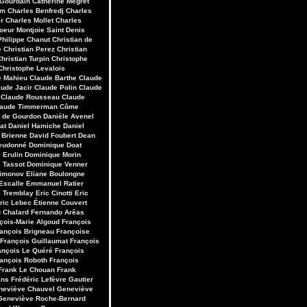
 Gourdain
Catherine Mégret
em
Charles Benfredj
Charles
r
Charles Mollet
Charles
oeur Montjoie Saint Denis
Philippe Chanut
Christian de
e
Christian Perez
Christian
hristian Turpin
Christophe
Christophe Levalois
e Mahieu
Claude Barthe
Claude
aude Jacir
Claude Polin
Claude
Claude Rousseau
Claude
laude Timmerman
Côme
r de Gourdon
Danièle Avenel
at
Daniel Hamiche
Daniel
 Brienne
David Foubert
Dean
eudonné
Dominique Doat
 Erulin
Dominique Morin
 Tassot
Dominique Venner
Limonov
Eliane Boulongne
Escalle
Emmanuel Ratier
 Tremblay
Eric Cinotti
Eric
ric Lebec
Étienne Couvert
u Chalard
Fernando Arêas
çois-Marie Algoud
François
ançois Brigneau
Françoise
François Guillaumat
François
ançois Le Quéré
François
ançois Roboth
François
Frank Le Chouan
Frank
ans
Frédéric Lefèvre
Gautier
neviève Chauvel
Geneviève
Geneviève Roche-Bernard