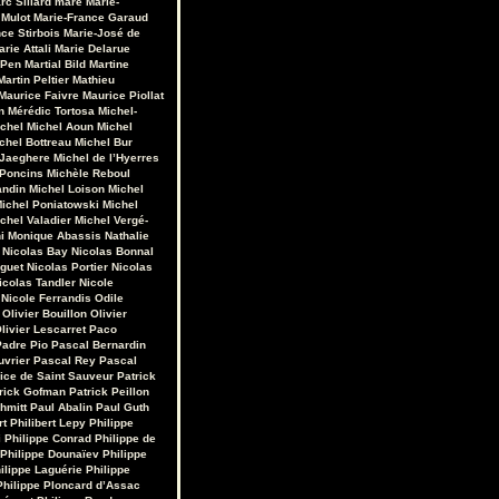
rc Sillard
maré
Marie-
 Mulot
Marie-France Garaud
ce Stirbois
Marie-José de
arie Attali
Marie Delarue
 Pen
Martial Bild
Martine
Martin Peltier
Mathieu
Maurice Faivre
Maurice Piollat
n
Mérédic Tortosa
Michel-
chel
Michel Aoun
Michel
chel Bottreau
Michel Bur
 Jaeghere
Michel de l’Hyerres
 Poncins
Michèle Reboul
andin
Michel Loison
Michel
ichel Poniatowski
Michel
chel Valadier
Michel Vergé-
i
Monique Abassis
Nathalie
Nicolas Bay
Nicolas Bonnal
iguet
Nicolas Portier
Nicolas
icolas Tandler
Nicole
Nicole Ferrandis
Odile
Olivier Bouillon
Olivier
livier Lescarret
Paco
Padre Pio
Pascal Bernardin
uvrier
Pascal Rey
Pascal
rice de Saint Sauveur
Patrick
rick Gofman
Patrick Peillon
hmitt
Paul Abalin
Paul Guth
rt
Philibert Lepy
Philippe
i
Philippe Conrad
Philippe de
Philippe Dounaïev
Philippe
ilippe Laguérie
Philippe
Philippe Ploncard d’Assac