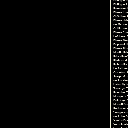
Philippe P
Philippe S
Emmanuel
Pierre-Lou
Châtillon S
Pierre d'A
de Meuse
Guillaume
Pierre Jo
Lefebvre
P
Pierre Mo
Popovski
Pierre Sid
Muelle
Ré
Réau
René
Richard de
Robert Fa
Le Taillant
Gaucher
S
Serge Mar
de Bourb
Labin
Sylv
Tocnaye
T
Bouclier
T
Marignac
Delahaye
Martellièr
Fédorovsk
Vongprac
de Saint J
Xavier Do
Yves-Mari