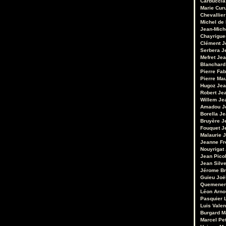
Carbuccia
Marie Cur
Chevallier
Michel de
Jean-Mich
Chayrigue
Clément
J
Serbera
J
Mefret
Jea
Blanchard
Pierre Fab
Pierre Ma
Hugoz
Jea
Robert
Je
Willem
Je
Amadou
J
Borella
Je
Bruyère
J
Fouquet
J
Malaurie
J
Jeanne Fr
Nouyrigat
Jean Pico
Jean Silv
Jérome Br
Guieu
Joë
Quemener
Léon Arno
Pasquier
Luis Valen
Burgard
M
Marcel Pet