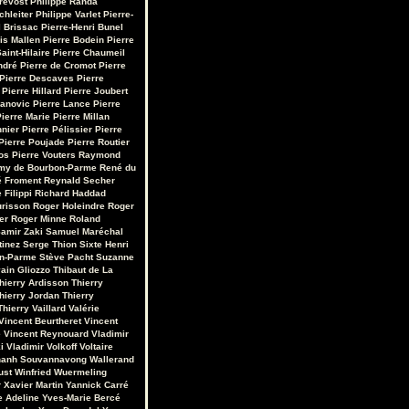
révost
Philippe Randa
chleiter
Philippe Varlet
Pierre-
 Brissac
Pierre-Henri Bunel
is Mallen
Pierre Bodein
Pierre
aint-Hilaire
Pierre Chaumeil
ndré
Pierre de Cromot
Pierre
Pierre Descaves
Pierre
Pierre Hillard
Pierre Joubert
vanovic
Pierre Lance
Pierre
ierre Marie
Pierre Millan
nnier
Pierre Pélissier
Pierre
Pierre Poujade
Pierre Routier
os
Pierre Vouters
Raymond
my de Bourbon-Parme
René du
 Froment
Reynald Secher
 Filippi
Richard Haddad
urisson
Roger Holeindre
Roger
er
Roger Minne
Roland
amir Zaki
Samuel Maréchal
tinez
Serge Thion
Sixte Henri
on-Parme
Stève Pacht
Suzanne
ain Gliozzo
Thibaut de La
hierry Ardisson
Thierry
hierry Jordan
Thierry
Thierry Vaillard
Valérie
Vincent Beurtheret
Vincent
e
Vincent Reynouard
Vladimir
i
Vladimir Volkoff
Voltaire
hanh Souvannavong
Wallerand
ust
Winfried Wuermeling
r
Xavier Martin
Yannick Carré
e Adeline
Yves-Marie Bercé