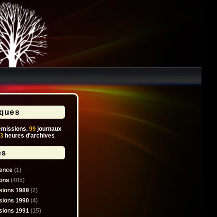
iques
missions,
99
journaux
3
heures d'archives
es
ence
(1)
ons
(405)
sions 1989
(2)
sions 1990
(4)
sions 1991
(15)