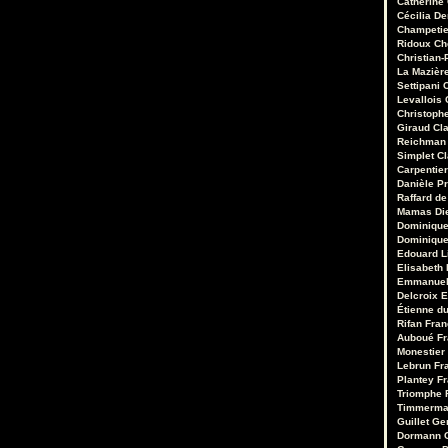
Catherine
Cécilia D
Champetie
Ridoux
Ch
Christian-
La Mazièr
Settipani
C
Levallois
Christoph
Giraud
Cl
Reichman
Simplet
C
Carpentie
Danièle Pr
Raffard de
Mamas
Di
Dominique
Dominique
Edouard 
Elisabeth 
Emmanuel
Delcroix
E
Étienne d
Rifan
Fran
Auboué
Fr
Monestier
Lebrun
Fr
Plantey
Fr
Triomphe
Timmerm
Guillet
Ge
Dormann