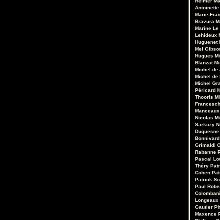
Heimer
Ma
Antoinette
Marie-Fran
Bravura
M
Marine Le
Lehideux
Huguenet
Mel Gibso
Hugues Mi
Blanzat
Mi
Michel de
Michel de
Michel Gr
Péricard
M
Thooris
Mi
Francesch
Manceaux
Nicolas M
Sarkozy
N
Duquesne
Bonnivard
Grimaldi
O
Rabanne
Pascal Lo
Théry
Pat
Cohen
Pat
Patrick Sc
Paul Robe
Colomban
Longeaux
Gautier
Ph
Maxence