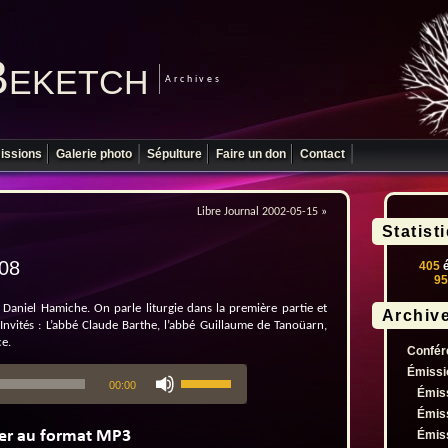
Beketch
Archives
issions
Galerie photo
Sépulture
Faire un don
Contact
Libre Journal 2002-05-15
»
Statist
-08
405
é
95
Daniel Hamiche. On parle liturgie dans la première partie et
Archiv
Invités : L’abbé Claude Barthe, l’abbé Guillaume de Tanoüarn,
ce.
Confér
Utilisez
Émissi
00:00
les
Émis
flèches
Émis
haut/bas
Émis
pour