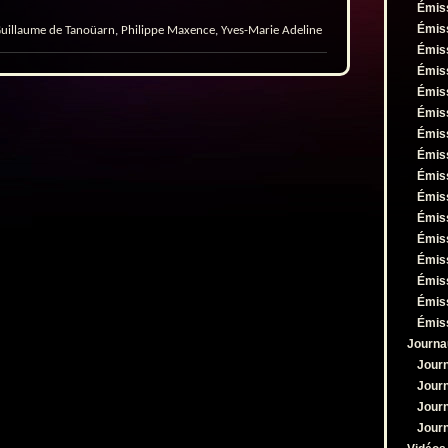
augmenter
Émis
ou
Émis
uillaume de Tanoüarn
,
Philippe Maxence
,
Yves-Marie Adeline
diminuer
Émis
le
Émis
volume.
Émis
Émis
Émis
Émis
Émis
Émis
Émis
Émis
Émis
Émis
Émis
Émis
Journa
Jour
Jour
Jour
Jour