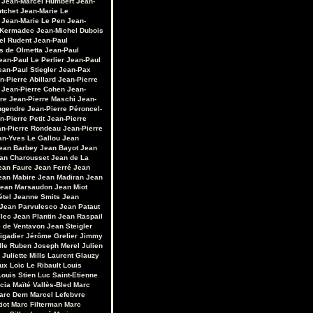
Jean-Marcel Humbert
Jean-
utchet
Jean-Marie Le
Jean-Marie Le Pen
Jean-
 Kermadec
Jean-Michel Dubois
el Rudent
Jean-Paul
s de Olmetta
Jean-Paul
ean-Paul Le Perlier
Jean-Paul
ean-Paul Stiegler
Jean-Pax
n-Pierre Abillard
Jean-Pierre
Jean-Pierre Cohen
Jean-
re
Jean-Pierre Maschi
Jean-
ugendre
Jean-Pierre Péroncel-
n-Pierre Petit
Jean-Pierre
an-Pierre Rondeau
Jean-Pierre
an-Yves Le Gallou
Jean
ean Barbey
Jean Bayot
Jean
an Charousset
Jean de La
ean Faure
Jean Ferré
Jean
ean Mabire
Jean Madiran
Jean
ean Marsaudon
Jean Miot
étel
Jeanne Smits
Jean
Jean Parvulesco
Jean Pataut
llec
Jean Plantin
Jean Raspail
e de Ventavon
Jean Steigler
igadier
Jérôme Grelier
Jimmy
lle Ruben
Joseph Merel
Julien
Juliette Mills
Laurent Glauzy
ux
Loïc Le Ribault
Louis
Louis Stien
Luc Saint-Etienne
cia
Maïté Vallès-Bled
Marc
arc Dem
Marcel Lefebvre
iot
Marc Filterman
Marc