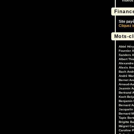
Vidéos
Financ
Site pay
Cliquez i
Mots-c
Abbé Héry
Fournier
A
Sanders
A
Albert Thi
Alexandre 
Alexis Are
Bach
Andr
André War
Bernet
An
Arnaud-Aa
Jeannin
A
Bertrand
A
Koch
Belj
Benjamin 
Bernard A
Jacquelin
Bernard M
Tapie
Bert
Brigitte B
Mégret
Ca
Caroline 