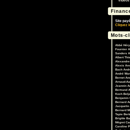
Vidéos
Financ
Site pay
Cliquez i
Mots-c
Abbé Héry
Fournier
A
Sanders
A
Albert Thi
Alexandre 
Alexis Are
Bach
Andr
André War
Bernet
An
Arnaud-Aa
Jeannin
A
Bertrand
A
Koch
Belj
Benjamin 
Bernard A
Jacquelin
Bernard M
Tapie
Bert
Brigitte B
Mégret
Ca
Caroline 