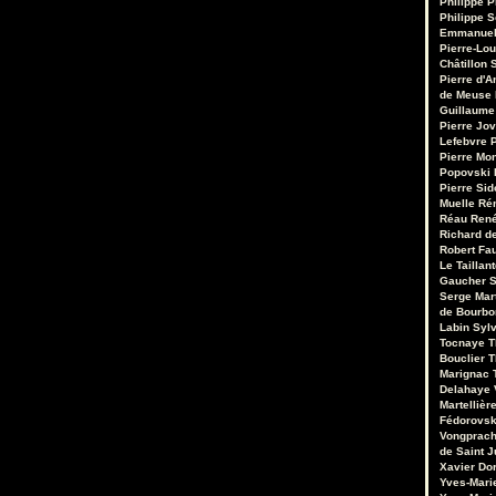
Philippe P
Philippe S
Emmanuel
Pierre-Lou
Châtillon S
Pierre d'A
de Meuse
Guillaume
Pierre Jo
Lefebvre
P
Pierre Mo
Popovski
Pierre Sid
Muelle
Ré
Réau
René
Richard de
Robert Fa
Le Taillant
Gaucher
S
Serge Mar
de Bourb
Labin
Sylv
Tocnaye
T
Bouclier
T
Marignac
Delahaye
Martellièr
Fédorovsk
Vongprac
de Saint J
Xavier Do
Yves-Mari