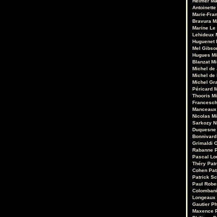
Heimer
Ma
Antoinette
Marie-Fran
Bravura
M
Marine Le
Lehideux
Huguenet
Mel Gibso
Hugues Mi
Blanzat
Mi
Michel de
Michel de
Michel Gr
Péricard
M
Thooris
Mi
Francesch
Manceaux
Nicolas M
Sarkozy
N
Duquesne
Bonnivard
Grimaldi
O
Rabanne
Pascal Lo
Théry
Pat
Cohen
Pat
Patrick Sc
Paul Robe
Colomban
Longeaux
Gautier
Ph
Maxence