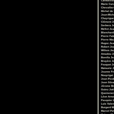
Carbuccia
Marie Cur
Chevallier
Michel de
Jean-Mich
Chayrigue
Clément
J
Serbera
J
Mefret
Jea
Blanchard
Pierre Fab
Pierre Ma
Hugoz
Jea
Robert
Je
Willem
Je
Amadou
J
Borella
Je
Bruyère
J
Fouquet
J
Malaurie
J
Jeanne Fr
Nouyrigat
Jean Pico
Jean Silv
Jérome Br
Guieu
Joë
Quemener
Léon Arno
Pasquier
Luis Valen
Burgard
M
Marcel Pet