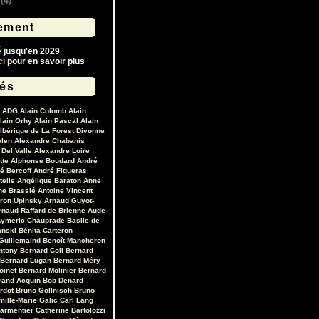
(4)
ement
é jusqu'en 2029
ci
pour en savoir plus
lés
ADG
Alain Colomb
Alain
lain Orhy
Alain Pascal
Alain
lbérique de La Forest Divonne
elen
Alexandre Chabanis
Del Valle
Alexandre Loire
tte
Alphonse Boudard
André
é Bercoff
André Figueras
telle
Angélique Baraton
Anne
ne Brassié
Antoine Vincent
ron Upinsky
Arnaud Guyot-
rnaud Raffard de Brienne
Aude
ymeric Chauprade
Basile de
anski
Bénita Carteron
Guillemaind
Benoît Mancheron
ntony
Bernard Coll
Bernard
Bernard Lugan
Bernard Méry
oinet
Bernard Molinier
Bernard
rand Acquin
Bob Denard
ardot
Bruno Gollnisch
Bruno
mille-Marie Galic
Carl Lang
Parmentier
Catherine Bartolozzi