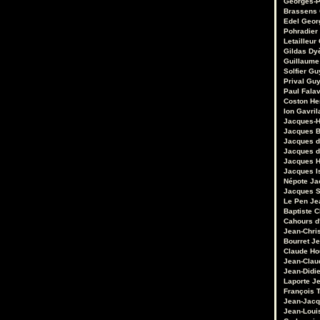
Georges-P
Brassens
Edel
Geor
Pohradier
Letailleur
Gildas Dy
Guillaume
Solfier
Gu
Prival
Guy
Paul Fala
Coston
He
Ion Gavril
Jacques-H
Jacques B
Jacques d
Jacques d
Jacques 
Jacques I
Népote
Ja
Jacques S
Le Pen
Je
Baptiste 
Cahours d
Jean-Chri
Bourret
Je
Claude Ho
Jean-Clau
Jean-Didie
Laporte
Je
François 
Jean-Jacq
Jean-Loui