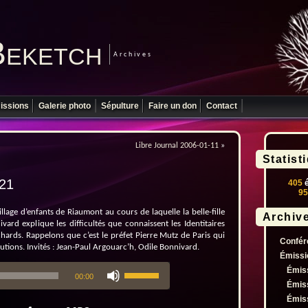
Beketch
Archives
issions
Galerie photo
Sépulture
Faire un don
Contact
Libre Journal 2006-01-11
»
Statist
-21
405
é
95
lage d’enfants de Riaumont au cours de laquelle la belle-fille
Archiv
vard explique les difficultés que connaissent les Identitaires
chards. Rappelons que c’est le préfet Pierre Mutz de Paris qui
Confér
utions. Invités : Jean-Paul Argouarc’h, Odile Bonnivard.
Émissi
Utilisez
Émis
00:00
les
Émis
flèches
Émis
haut/bas