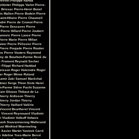
révost
Philippe Randa
chleiter
Philippe Varlet
Pierre-
 Brissac
Pierre-Henri Bunel
is Mallen
Pierre Bodein
Pierre
aint-Hilaire
Pierre Chaumeil
ndré
Pierre de Cromot
Pierre
Pierre Descaves
Pierre
Pierre Hillard
Pierre Joubert
vanovic
Pierre Lance
Pierre
ierre Marie
Pierre Millan
nnier
Pierre Pélissier
Pierre
Pierre Poujade
Pierre Routier
os
Pierre Vouters
Raymond
my de Bourbon-Parme
René du
 Froment
Reynald Secher
 Filippi
Richard Haddad
urisson
Roger Holeindre
Roger
er
Roger Minne
Roland
amir Zaki
Samuel Maréchal
tinez
Serge Thion
Sixte Henri
on-Parme
Stève Pacht
Suzanne
ain Gliozzo
Thibaut de La
hierry Ardisson
Thierry
hierry Jordan
Thierry
Thierry Vaillard
Valérie
Vincent Beurtheret
Vincent
e
Vincent Reynouard
Vladimir
i
Vladimir Volkoff
Voltaire
hanh Souvannavong
Wallerand
ust
Winfried Wuermeling
r
Xavier Martin
Yannick Carré
e Adeline
Yves-Marie Bercé