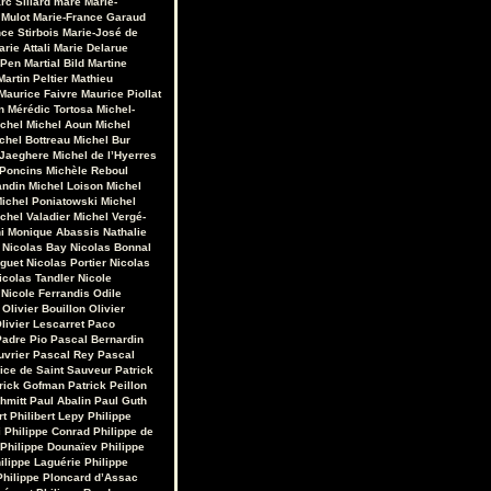
rc Sillard
maré
Marie-
 Mulot
Marie-France Garaud
ce Stirbois
Marie-José de
arie Attali
Marie Delarue
 Pen
Martial Bild
Martine
Martin Peltier
Mathieu
Maurice Faivre
Maurice Piollat
n
Mérédic Tortosa
Michel-
chel
Michel Aoun
Michel
chel Bottreau
Michel Bur
 Jaeghere
Michel de l’Hyerres
 Poncins
Michèle Reboul
andin
Michel Loison
Michel
ichel Poniatowski
Michel
chel Valadier
Michel Vergé-
i
Monique Abassis
Nathalie
Nicolas Bay
Nicolas Bonnal
iguet
Nicolas Portier
Nicolas
icolas Tandler
Nicole
Nicole Ferrandis
Odile
Olivier Bouillon
Olivier
livier Lescarret
Paco
Padre Pio
Pascal Bernardin
uvrier
Pascal Rey
Pascal
rice de Saint Sauveur
Patrick
rick Gofman
Patrick Peillon
hmitt
Paul Abalin
Paul Guth
rt
Philibert Lepy
Philippe
i
Philippe Conrad
Philippe de
Philippe Dounaïev
Philippe
ilippe Laguérie
Philippe
Philippe Ploncard d’Assac