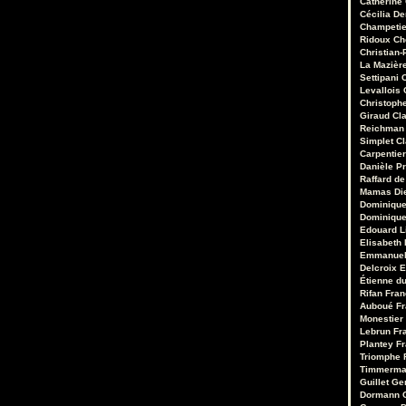
Catherine
Cécilia D
Champetie
Ridoux
Ch
Christian-
La Mazièr
Settipani
C
Levallois
Christoph
Giraud
Cl
Reichman
Simplet
C
Carpentie
Danièle Pr
Raffard de
Mamas
Di
Dominique
Dominique
Edouard 
Elisabeth 
Emmanuel
Delcroix
E
Étienne d
Rifan
Fran
Auboué
Fr
Monestier
Lebrun
Fr
Plantey
Fr
Triomphe
Timmerm
Guillet
Ge
Dormann