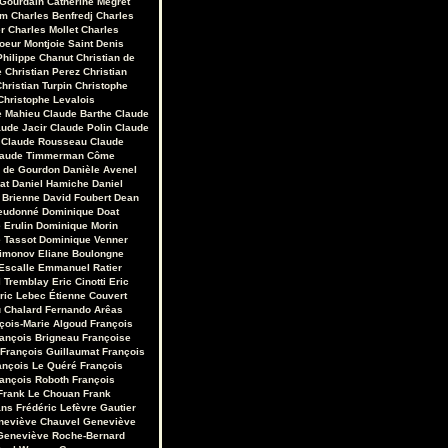
 Gourdain
Catherine Mégret
em
Charles Benfredj
Charles
r
Charles Mollet
Charles
oeur Montjoie Saint Denis
Philippe Chanut
Christian de
e
Christian Perez
Christian
hristian Turpin
Christophe
Christophe Levalois
e Mahieu
Claude Barthe
Claude
aude Jacir
Claude Polin
Claude
Claude Rousseau
Claude
laude Timmerman
Côme
r de Gourdon
Danièle Avenel
at
Daniel Hamiche
Daniel
 Brienne
David Foubert
Dean
eudonné
Dominique Doat
 Erulin
Dominique Morin
 Tassot
Dominique Venner
Limonov
Eliane Boulongne
Escalle
Emmanuel Ratier
 Tremblay
Eric Cinotti
Eric
ric Lebec
Étienne Couvert
u Chalard
Fernando Arêas
çois-Marie Algoud
François
ançois Brigneau
Françoise
François Guillaumat
François
ançois Le Quéré
François
ançois Roboth
François
Frank Le Chouan
Frank
ans
Frédéric Lefèvre
Gautier
neviève Chauvel
Geneviève
Geneviève Roche-Bernard