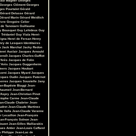
aul Wagner
Georges
Georges Clément
Georges
ges Pourtalet
Gérald
Gérard Delasse
Gérard
Gérard Marin
Gérard Weidlich
èvre
Gregoire Celier
 de Tanoüarn
Guillaume
y Bousquet
Guy Lehideux
Guy
 Trédaniel
Guy Viala
Henri-
vigna
Henri de Fersan
Henry
nry de Lesquen
Identitaires
a
Jack Marchal
Jacky Redon
enri Auclair
Jacques Arnould
enoît
Jacques Charles-Gaffiot
'Arès
Jacques de Folin
’Arès
Jacques Guggenheim
Heers
Jacques Houbart
sorni
Jacques Myard
Jacques
cques Oudin
Jacques Paternot
erres
Jacques Soustelle
Jany
an-Baptiste Biaggi
Jean-
Chaumeil
Jean-Bernard
'Aspry
Jean-Christian Pinot
stophe Carme
Jean-Claude
an-Claude Chabrier
Jean-
udret
Jean-Claude Martinez
de Valla
Jean-Claude Varanne
r Lecaillon
Jean-François
an-François Solnon
Jean-
Touzet
Jean-Gilles Malliarakis
ues Antier
Jean-Louis Caffarel
s Philippe
Jean-Luc de