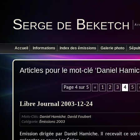
Serge de Beketch
Ar
Accueil
Informations
Index des émissions
Galerie photo
Sépul
Articles pour le mot-clé ‘Daniel Hamic
Page 4 sur 5
«
1
2
3
4
5
Libre Journal 2003-12-24
Mots-Clés:
Daniel Hamiche
,
David Foubert
Catégorie:
Émissions 2003
Emission dirigée par Daniel Hamiche. Il recevait ce soir