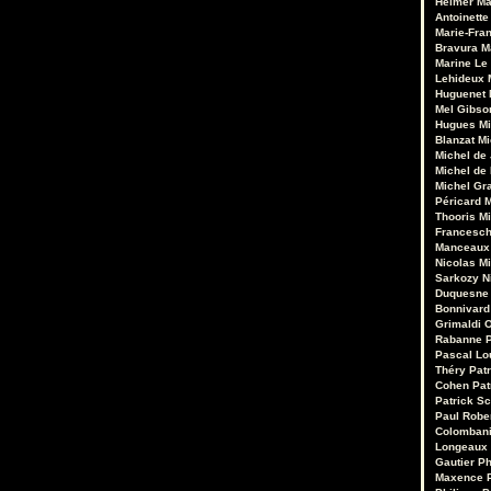
Heimer
Ma
Antoinette
Marie-Fran
Bravura
M
Marine Le
Lehideux
Huguenet
Mel Gibso
Hugues Mi
Blanzat
Mi
Michel de
Michel de
Michel Gr
Péricard
M
Thooris
Mi
Francesch
Manceaux
Nicolas M
Sarkozy
N
Duquesne
Bonnivard
Grimaldi
O
Rabanne
Pascal Lo
Théry
Pat
Cohen
Pat
Patrick Sc
Paul Robe
Colomban
Longeaux
Gautier
Ph
Maxence