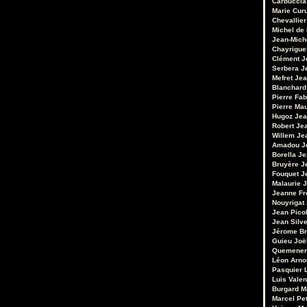
Carbuccia
Marie Cur
Chevallier
Michel de
Jean-Mich
Chayrigue
Clément
J
Serbera
J
Mefret
Jea
Blanchard
Pierre Fab
Pierre Ma
Hugoz
Jea
Robert
Je
Willem
Je
Amadou
J
Borella
Je
Bruyère
J
Fouquet
J
Malaurie
J
Jeanne Fr
Nouyrigat
Jean Pico
Jean Silv
Jérome Br
Guieu
Joë
Quemener
Léon Arno
Pasquier
Luis Valen
Burgard
M
Marcel Pet