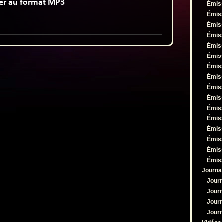
pour
Émis
augmenter
Émis
ou
Émis
diminuer
Émis
le
Émis
volume.
Émis
Émis
Émis
Émis
Émis
Émis
Émis
Émis
Émis
Émis
Émis
Journa
Jour
Jour
Jour
Jour