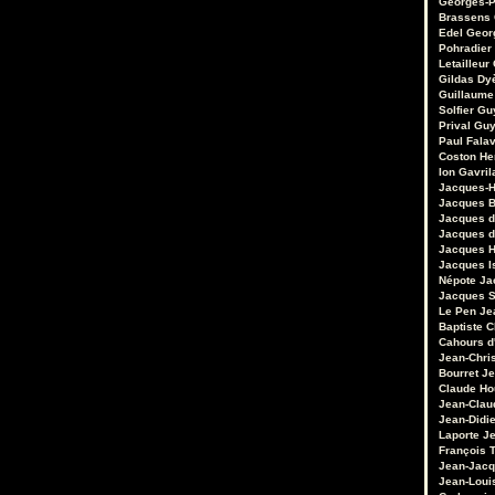
Georges-P
Brassens
Edel
Geor
Pohradier
Letailleur
Gildas Dy
Guillaume
Solfier
Gu
Prival
Guy
Paul Fala
Coston
He
Ion Gavril
Jacques-H
Jacques B
Jacques d
Jacques d
Jacques 
Jacques I
Népote
Ja
Jacques S
Le Pen
Je
Baptiste 
Cahours d
Jean-Chri
Bourret
Je
Claude Ho
Jean-Clau
Jean-Didie
Laporte
Je
François 
Jean-Jacq
Jean-Loui