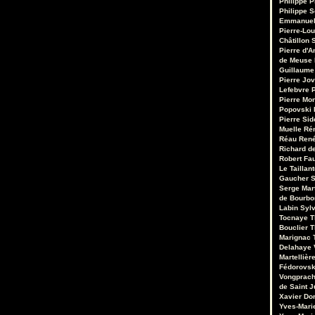
Philippe P
Philippe S
Emmanuel
Pierre-Lou
Châtillon S
Pierre d'A
de Meuse
Guillaume
Pierre Jo
Lefebvre
P
Pierre Mo
Popovski
Pierre Sid
Muelle
Ré
Réau
René
Richard de
Robert Fa
Le Taillant
Gaucher
S
Serge Mar
de Bourb
Labin
Sylv
Tocnaye
T
Bouclier
T
Marignac
Delahaye
Martellièr
Fédorovsk
Vongprac
de Saint J
Xavier Do
Yves-Mari