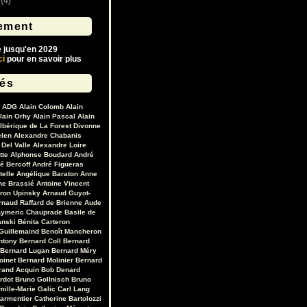
(4)
ement
é jusqu'en 2029
ci
pour en savoir plus
lés
ADG
Alain Colomb
Alain
lain Orhy
Alain Pascal
Alain
lbérique de La Forest Divonne
elen
Alexandre Chabanis
Del Valle
Alexandre Loire
tte
Alphonse Boudard
André
é Bercoff
André Figueras
telle
Angélique Baraton
Anne
ne Brassié
Antoine Vincent
ron Upinsky
Arnaud Guyot-
rnaud Raffard de Brienne
Aude
ymeric Chauprade
Basile de
anski
Bénita Carteron
Guillemaind
Benoît Mancheron
ntony
Bernard Coll
Bernard
Bernard Lugan
Bernard Méry
oinet
Bernard Molinier
Bernard
rand Acquin
Bob Denard
ardot
Bruno Gollnisch
Bruno
mille-Marie Galic
Carl Lang
Parmentier
Catherine Bartolozzi