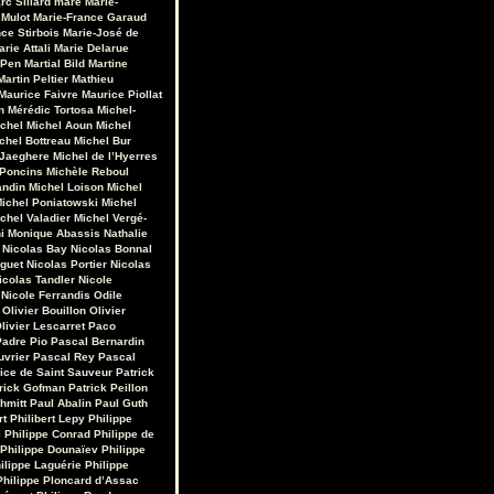
rc Sillard
maré
Marie-
 Mulot
Marie-France Garaud
ce Stirbois
Marie-José de
arie Attali
Marie Delarue
 Pen
Martial Bild
Martine
Martin Peltier
Mathieu
Maurice Faivre
Maurice Piollat
n
Mérédic Tortosa
Michel-
chel
Michel Aoun
Michel
chel Bottreau
Michel Bur
 Jaeghere
Michel de l’Hyerres
 Poncins
Michèle Reboul
andin
Michel Loison
Michel
ichel Poniatowski
Michel
chel Valadier
Michel Vergé-
i
Monique Abassis
Nathalie
Nicolas Bay
Nicolas Bonnal
iguet
Nicolas Portier
Nicolas
icolas Tandler
Nicole
Nicole Ferrandis
Odile
Olivier Bouillon
Olivier
livier Lescarret
Paco
Padre Pio
Pascal Bernardin
uvrier
Pascal Rey
Pascal
rice de Saint Sauveur
Patrick
rick Gofman
Patrick Peillon
hmitt
Paul Abalin
Paul Guth
rt
Philibert Lepy
Philippe
i
Philippe Conrad
Philippe de
Philippe Dounaïev
Philippe
ilippe Laguérie
Philippe
Philippe Ploncard d’Assac