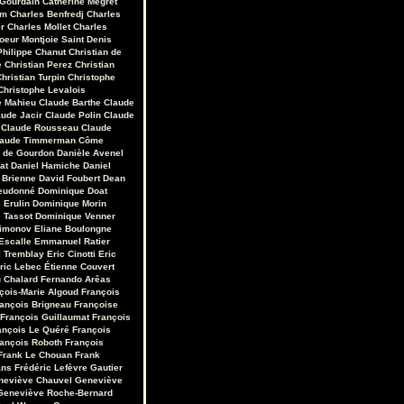
 Gourdain
Catherine Mégret
em
Charles Benfredj
Charles
r
Charles Mollet
Charles
oeur Montjoie Saint Denis
Philippe Chanut
Christian de
e
Christian Perez
Christian
hristian Turpin
Christophe
Christophe Levalois
e Mahieu
Claude Barthe
Claude
aude Jacir
Claude Polin
Claude
Claude Rousseau
Claude
laude Timmerman
Côme
r de Gourdon
Danièle Avenel
at
Daniel Hamiche
Daniel
 Brienne
David Foubert
Dean
eudonné
Dominique Doat
 Erulin
Dominique Morin
 Tassot
Dominique Venner
Limonov
Eliane Boulongne
Escalle
Emmanuel Ratier
 Tremblay
Eric Cinotti
Eric
ric Lebec
Étienne Couvert
u Chalard
Fernando Arêas
çois-Marie Algoud
François
ançois Brigneau
Françoise
François Guillaumat
François
ançois Le Quéré
François
ançois Roboth
François
Frank Le Chouan
Frank
ans
Frédéric Lefèvre
Gautier
neviève Chauvel
Geneviève
Geneviève Roche-Bernard