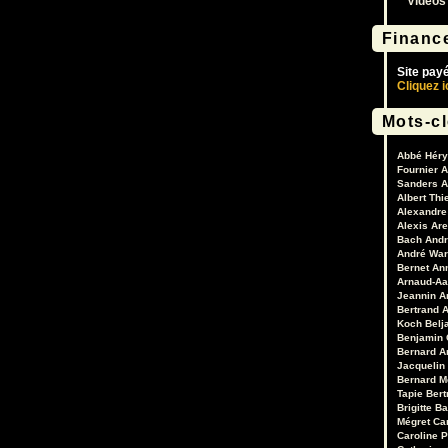
Vidéos
Financ
Site pay
Cliquez i
Mots-c
Abbé Héry
Fournier
A
Sanders
A
Albert Thi
Alexandre 
Alexis Are
Bach
Andr
André War
Bernet
An
Arnaud-Aa
Jeannin
A
Bertrand
A
Koch
Belj
Benjamin 
Bernard A
Jacquelin
Bernard M
Tapie
Bert
Brigitte B
Mégret
Ca
Caroline 