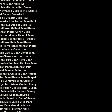
Jean-Marcel Humbert
Jean-
utchet
Jean-Marie Le
Jean-Marie Le Pen
Jean-
 Kermadec
Jean-Michel Dubois
el Rudent
Jean-Paul
s de Olmetta
Jean-Paul
ean-Paul Le Perlier
Jean-Paul
ean-Paul Stiegler
Jean-Pax
n-Pierre Abillard
Jean-Pierre
Jean-Pierre Cohen
Jean-
re
Jean-Pierre Maschi
Jean-
ugendre
Jean-Pierre Péroncel-
n-Pierre Petit
Jean-Pierre
an-Pierre Rondeau
Jean-Pierre
an-Yves Le Gallou
Jean
ean Barbey
Jean Bayot
Jean
an Charousset
Jean de La
ean Faure
Jean Ferré
Jean
ean Mabire
Jean Madiran
Jean
ean Marsaudon
Jean Miot
étel
Jeanne Smits
Jean
Jean Parvulesco
Jean Pataut
llec
Jean Plantin
Jean Raspail
e de Ventavon
Jean Steigler
igadier
Jérôme Grelier
Jimmy
lle Ruben
Joseph Merel
Julien
Juliette Mills
Laurent Glauzy
ux
Loïc Le Ribault
Louis
Louis Stien
Luc Saint-Etienne
cia
Maïté Vallès-Bled
Marc
arc Dem
Marcel Lefebvre
iot
Marc Filterman
Marc