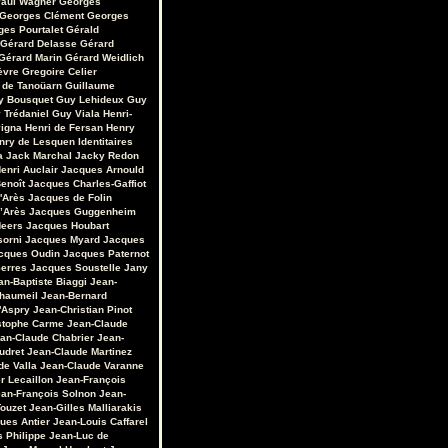
aul Wagner
Georges
Georges Clément
Georges
ges Pourtalet
Gérald
Gérard Delasse
Gérard
Gérard Marin
Gérard Weidlich
èvre
Gregoire Celier
 de Tanoüarn
Guillaume
y Bousquet
Guy Lehideux
Guy
 Trédaniel
Guy Viala
Henri-
vigna
Henri de Fersan
Henry
nry de Lesquen
Identitaires
a
Jack Marchal
Jacky Redon
enri Auclair
Jacques Arnould
enoît
Jacques Charles-Gaffiot
'Arès
Jacques de Folin
’Arès
Jacques Guggenheim
Heers
Jacques Houbart
sorni
Jacques Myard
Jacques
cques Oudin
Jacques Paternot
erres
Jacques Soustelle
Jany
an-Baptiste Biaggi
Jean-
Chaumeil
Jean-Bernard
'Aspry
Jean-Christian Pinot
stophe Carme
Jean-Claude
an-Claude Chabrier
Jean-
udret
Jean-Claude Martinez
de Valla
Jean-Claude Varanne
r Lecaillon
Jean-François
an-François Solnon
Jean-
Touzet
Jean-Gilles Malliarakis
ues Antier
Jean-Louis Caffarel
s Philippe
Jean-Luc de