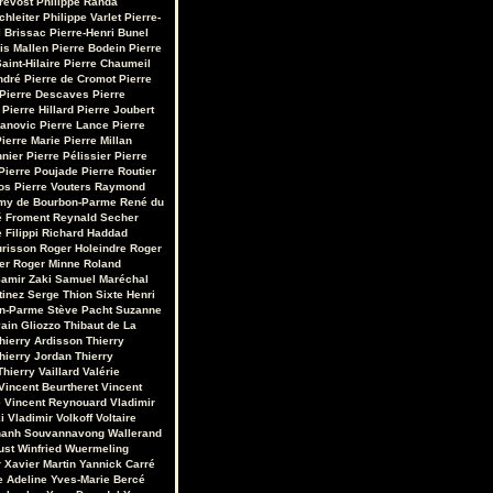
révost
Philippe Randa
chleiter
Philippe Varlet
Pierre-
 Brissac
Pierre-Henri Bunel
is Mallen
Pierre Bodein
Pierre
aint-Hilaire
Pierre Chaumeil
ndré
Pierre de Cromot
Pierre
Pierre Descaves
Pierre
Pierre Hillard
Pierre Joubert
vanovic
Pierre Lance
Pierre
ierre Marie
Pierre Millan
nnier
Pierre Pélissier
Pierre
Pierre Poujade
Pierre Routier
os
Pierre Vouters
Raymond
my de Bourbon-Parme
René du
 Froment
Reynald Secher
 Filippi
Richard Haddad
urisson
Roger Holeindre
Roger
er
Roger Minne
Roland
amir Zaki
Samuel Maréchal
tinez
Serge Thion
Sixte Henri
on-Parme
Stève Pacht
Suzanne
ain Gliozzo
Thibaut de La
hierry Ardisson
Thierry
hierry Jordan
Thierry
Thierry Vaillard
Valérie
Vincent Beurtheret
Vincent
e
Vincent Reynouard
Vladimir
i
Vladimir Volkoff
Voltaire
hanh Souvannavong
Wallerand
ust
Winfried Wuermeling
r
Xavier Martin
Yannick Carré
e Adeline
Yves-Marie Bercé