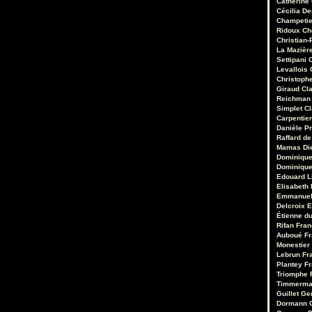
Catherine
Cécilia D
Champetie
Ridoux
Ch
Christian-
La Mazièr
Settipani
C
Levallois
Christoph
Giraud
Cl
Reichman
Simplet
C
Carpentie
Danièle Pr
Raffard de
Mamas
Di
Dominique
Dominique
Edouard 
Elisabeth 
Emmanuel
Delcroix
E
Étienne d
Rifan
Fran
Auboué
Fr
Monestier
Lebrun
Fr
Plantey
Fr
Triomphe
Timmerm
Guillet
Ge
Dormann