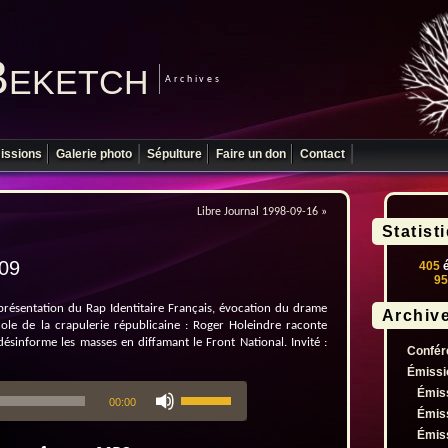
Beketch
Archives
issions
Galerie photo
Sépulture
Faire un don
Contact
Libre Journal 1998-09-16
»
Statist
-09
405
é
95
 présentation du Rap Identitaire Français, évocation du drame
Archiv
cole de la crapulerie républicaine : Roger Holeindre raconte
informe les masses en diffamant le Front National. Invité :
Confér
Émissi
Utilisez
Émis
00:00
les
Émis
flèches
Émis
haut/bas