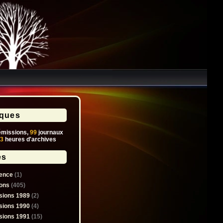
iques
missions,
99
journaux
3
heures d'archives
es
ence
(1)
ons
(405)
sions 1989
(2)
sions 1990
(4)
sions 1991
(15)