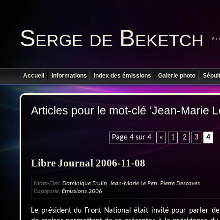
Serge de Beketch
Ar
Accueil
Informations
Index des émissions
Galerie photo
Sépul
Articles pour le mot-clé ‘Jean-Marie 
Page 4 sur 4
«
1
2
3
4
Libre Journal 2006-11-08
Mots-Clés:
Dominique Erulin
,
Jean-Marie Le Pen
,
Pierre Descaves
Catégorie:
Émissions 2006
Le président du Front National était invité pour parler d