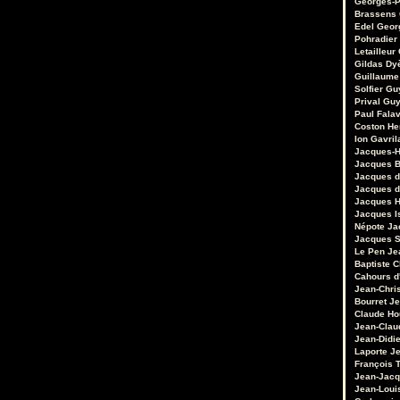
Georges-P
Brassens
Edel
Geor
Pohradier
Letailleur
Gildas Dy
Guillaume
Solfier
Gu
Prival
Guy
Paul Fala
Coston
He
Ion Gavril
Jacques-H
Jacques B
Jacques d
Jacques d
Jacques 
Jacques I
Népote
Ja
Jacques S
Le Pen
Je
Baptiste 
Cahours d
Jean-Chri
Bourret
Je
Claude Ho
Jean-Clau
Jean-Didie
Laporte
Je
François 
Jean-Jacq
Jean-Loui