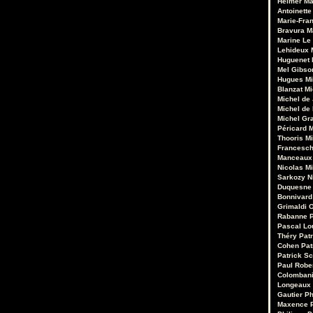
Heimer
Ma
Antoinette
Marie-Fran
Bravura
M
Marine Le
Lehideux
Huguenet
Mel Gibso
Hugues Mi
Blanzat
Mi
Michel de
Michel de
Michel Gr
Péricard
M
Thooris
Mi
Francesch
Manceaux
Nicolas M
Sarkozy
N
Duquesne
Bonnivard
Grimaldi
O
Rabanne
Pascal Lo
Théry
Pat
Cohen
Pat
Patrick Sc
Paul Robe
Colomban
Longeaux
Gautier
Ph
Maxence