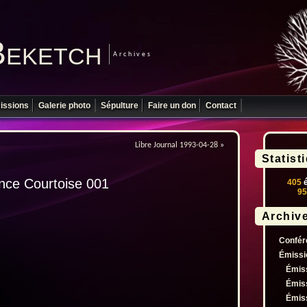
Beketch
Archives
issions
Galerie photo
Sépulture
Faire un don
Contact
Libre Journal 1993-04-28
»
Statist
ance Courtoise 001
405
é
95
Archiv
Confér
Émissi
Émis
Émis
Émis