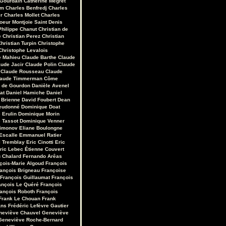
 Gourdain
Catherine Mégret
em
Charles Benfredj
Charles
r
Charles Mollet
Charles
oeur Montjoie Saint Denis
Philippe Chanut
Christian de
e
Christian Perez
Christian
hristian Turpin
Christophe
Christophe Levalois
e Mahieu
Claude Barthe
Claude
aude Jacir
Claude Polin
Claude
Claude Rousseau
Claude
laude Timmerman
Côme
r de Gourdon
Danièle Avenel
at
Daniel Hamiche
Daniel
 Brienne
David Foubert
Dean
eudonné
Dominique Doat
 Erulin
Dominique Morin
 Tassot
Dominique Venner
Limonov
Eliane Boulongne
Escalle
Emmanuel Ratier
 Tremblay
Eric Cinotti
Eric
ric Lebec
Étienne Couvert
u Chalard
Fernando Arêas
çois-Marie Algoud
François
ançois Brigneau
Françoise
François Guillaumat
François
ançois Le Quéré
François
ançois Roboth
François
Frank Le Chouan
Frank
ans
Frédéric Lefèvre
Gautier
neviève Chauvel
Geneviève
Geneviève Roche-Bernard