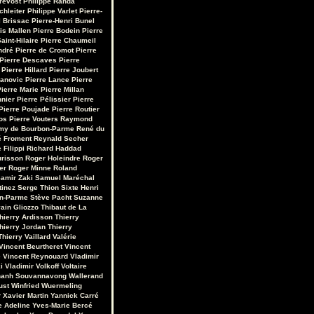
révost
Philippe Randa
chleiter
Philippe Varlet
Pierre-
 Brissac
Pierre-Henri Bunel
is Mallen
Pierre Bodein
Pierre
aint-Hilaire
Pierre Chaumeil
ndré
Pierre de Cromot
Pierre
Pierre Descaves
Pierre
Pierre Hillard
Pierre Joubert
vanovic
Pierre Lance
Pierre
ierre Marie
Pierre Millan
nnier
Pierre Pélissier
Pierre
Pierre Poujade
Pierre Routier
os
Pierre Vouters
Raymond
my de Bourbon-Parme
René du
 Froment
Reynald Secher
 Filippi
Richard Haddad
urisson
Roger Holeindre
Roger
er
Roger Minne
Roland
amir Zaki
Samuel Maréchal
tinez
Serge Thion
Sixte Henri
on-Parme
Stève Pacht
Suzanne
ain Gliozzo
Thibaut de La
hierry Ardisson
Thierry
hierry Jordan
Thierry
Thierry Vaillard
Valérie
Vincent Beurtheret
Vincent
e
Vincent Reynouard
Vladimir
i
Vladimir Volkoff
Voltaire
hanh Souvannavong
Wallerand
ust
Winfried Wuermeling
r
Xavier Martin
Yannick Carré
e Adeline
Yves-Marie Bercé