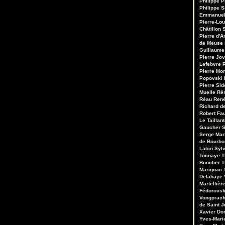
Philippe P
Philippe S
Emmanuel
Pierre-Lou
Châtillon S
Pierre d'A
de Meuse
Guillaume
Pierre Jo
Lefebvre
P
Pierre Mo
Popovski
Pierre Sid
Muelle
Ré
Réau
René
Richard de
Robert Fa
Le Taillant
Gaucher
S
Serge Mar
de Bourb
Labin
Sylv
Tocnaye
T
Bouclier
T
Marignac
Delahaye
Martellièr
Fédorovsk
Vongprac
de Saint J
Xavier Do
Yves-Mari