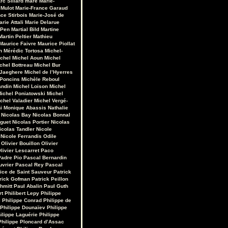
rc Sillard
maré
Marie-
 Mulot
Marie-France Garaud
ce Stirbois
Marie-José de
arie Attali
Marie Delarue
 Pen
Martial Bild
Martine
Martin Peltier
Mathieu
Maurice Faivre
Maurice Piollat
n
Mérédic Tortosa
Michel-
chel
Michel Aoun
Michel
chel Bottreau
Michel Bur
 Jaeghere
Michel de l’Hyerres
 Poncins
Michèle Reboul
andin
Michel Loison
Michel
ichel Poniatowski
Michel
chel Valadier
Michel Vergé-
i
Monique Abassis
Nathalie
Nicolas Bay
Nicolas Bonnal
iguet
Nicolas Portier
Nicolas
icolas Tandler
Nicole
Nicole Ferrandis
Odile
Olivier Bouillon
Olivier
livier Lescarret
Paco
Padre Pio
Pascal Bernardin
uvrier
Pascal Rey
Pascal
rice de Saint Sauveur
Patrick
rick Gofman
Patrick Peillon
hmitt
Paul Abalin
Paul Guth
rt
Philibert Lepy
Philippe
i
Philippe Conrad
Philippe de
Philippe Dounaïev
Philippe
ilippe Laguérie
Philippe
Philippe Ploncard d’Assac