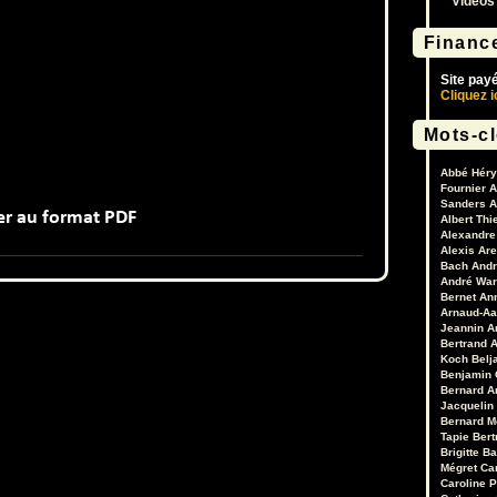
Vidéos
Financ
Site pay
Cliquez i
Mots-c
Abbé Héry
Fournier
A
Sanders
A
Albert Thi
Alexandre 
Alexis Are
Bach
Andr
André War
Bernet
An
Arnaud-Aa
Jeannin
A
Bertrand
A
Koch
Belj
Benjamin 
Bernard A
Jacquelin
Bernard M
Tapie
Bert
Brigitte B
Mégret
Ca
Caroline 