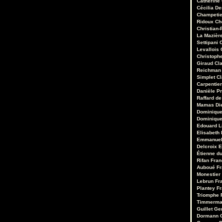
Catherine
Cécilia D
Champetie
Ridoux
Ch
Christian-
La Mazièr
Settipani
C
Levallois
Christoph
Giraud
Cl
Reichman
Simplet
C
Carpentie
Danièle Pr
Raffard de
Mamas
Di
Dominique
Dominique
Edouard 
Elisabeth 
Emmanuel
Delcroix
E
Étienne d
Rifan
Fran
Auboué
Fr
Monestier
Lebrun
Fr
Plantey
Fr
Triomphe
Timmerm
Guillet
Ge
Dormann