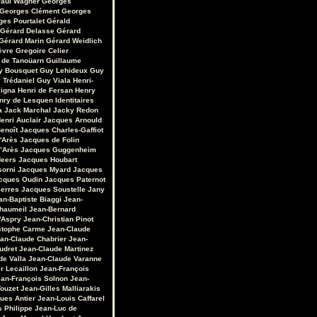
aul Wagner
Georges
Georges Clément
Georges
ges Pourtalet
Gérald
Gérard Delasse
Gérard
Gérard Marin
Gérard Weidlich
èvre
Gregoire Celier
 de Tanoüarn
Guillaume
y Bousquet
Guy Lehideux
Guy
 Trédaniel
Guy Viala
Henri-
vigna
Henri de Fersan
Henry
nry de Lesquen
Identitaires
a
Jack Marchal
Jacky Redon
enri Auclair
Jacques Arnould
enoît
Jacques Charles-Gaffiot
'Arès
Jacques de Folin
’Arès
Jacques Guggenheim
Heers
Jacques Houbart
sorni
Jacques Myard
Jacques
cques Oudin
Jacques Paternot
erres
Jacques Soustelle
Jany
an-Baptiste Biaggi
Jean-
Chaumeil
Jean-Bernard
'Aspry
Jean-Christian Pinot
stophe Carme
Jean-Claude
an-Claude Chabrier
Jean-
udret
Jean-Claude Martinez
de Valla
Jean-Claude Varanne
r Lecaillon
Jean-François
an-François Solnon
Jean-
Touzet
Jean-Gilles Malliarakis
ues Antier
Jean-Louis Caffarel
s Philippe
Jean-Luc de