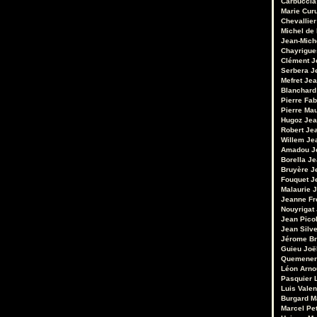
Carbuccia
Marie Cur
Chevallier
Michel de
Jean-Mich
Chayrigue
Clément
J
Serbera
J
Mefret
Jea
Blanchard
Pierre Fab
Pierre Ma
Hugoz
Jea
Robert
Je
Willem
Je
Amadou
J
Borella
Je
Bruyère
J
Fouquet
J
Malaurie
J
Jeanne Fr
Nouyrigat
Jean Pico
Jean Silv
Jérome Br
Guieu
Joë
Quemener
Léon Arno
Pasquier
Luis Valen
Burgard
M
Marcel Pet