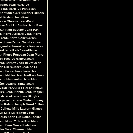
Jean-Marcel Humbert
Jean-
utchet
Jean-Marie Le
Jean-Marie Le Pen
Jean-
 Kermadec
Jean-Michel Dubois
el Rudent
Jean-Paul
s de Olmetta
Jean-Paul
ean-Paul Le Perlier
Jean-Paul
ean-Paul Stiegler
Jean-Pax
n-Pierre Abillard
Jean-Pierre
Jean-Pierre Cohen
Jean-
re
Jean-Pierre Maschi
Jean-
ugendre
Jean-Pierre Péroncel-
n-Pierre Petit
Jean-Pierre
an-Pierre Rondeau
Jean-Pierre
an-Yves Le Gallou
Jean
ean Barbey
Jean Bayot
Jean
an Charousset
Jean de La
ean Faure
Jean Ferré
Jean
ean Mabire
Jean Madiran
Jean
ean Marsaudon
Jean Miot
étel
Jeanne Smits
Jean
Jean Parvulesco
Jean Pataut
llec
Jean Plantin
Jean Raspail
e de Ventavon
Jean Steigler
igadier
Jérôme Grelier
Jimmy
lle Ruben
Joseph Merel
Julien
Juliette Mills
Laurent Glauzy
ux
Loïc Le Ribault
Louis
Louis Stien
Luc Saint-Etienne
cia
Maïté Vallès-Bled
Marc
arc Dem
Marcel Lefebvre
iot
Marc Filterman
Marc