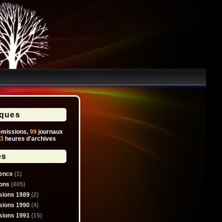
iques
missions,
99
journaux
3
heures d'archives
es
ence
(1)
ons
(405)
sions 1989
(2)
sions 1990
(4)
sions 1991
(15)