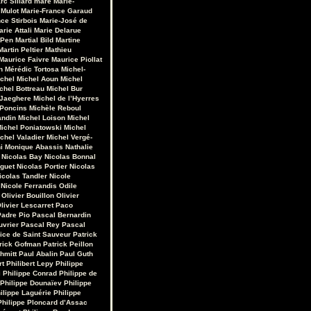
rc Sillard
maré
Marie-
 Mulot
Marie-France Garaud
ce Stirbois
Marie-José de
arie Attali
Marie Delarue
 Pen
Martial Bild
Martine
Martin Peltier
Mathieu
Maurice Faivre
Maurice Piollat
n
Mérédic Tortosa
Michel-
chel
Michel Aoun
Michel
chel Bottreau
Michel Bur
 Jaeghere
Michel de l’Hyerres
 Poncins
Michèle Reboul
andin
Michel Loison
Michel
ichel Poniatowski
Michel
chel Valadier
Michel Vergé-
i
Monique Abassis
Nathalie
Nicolas Bay
Nicolas Bonnal
iguet
Nicolas Portier
Nicolas
icolas Tandler
Nicole
Nicole Ferrandis
Odile
Olivier Bouillon
Olivier
livier Lescarret
Paco
Padre Pio
Pascal Bernardin
uvrier
Pascal Rey
Pascal
rice de Saint Sauveur
Patrick
rick Gofman
Patrick Peillon
hmitt
Paul Abalin
Paul Guth
rt
Philibert Lepy
Philippe
i
Philippe Conrad
Philippe de
Philippe Dounaïev
Philippe
ilippe Laguérie
Philippe
Philippe Ploncard d’Assac