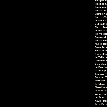
Philippe P
Philippe S
Emmanuel
Pierre-Lou
Châtillon S
Pierre d'A
de Meuse
Guillaume
Pierre Jo
Lefebvre
P
Pierre Mo
Popovski
Pierre Sid
Muelle
Ré
Réau
René
Richard de
Robert Fa
Le Taillant
Gaucher
S
Serge Mar
de Bourb
Labin
Sylv
Tocnaye
T
Bouclier
T
Marignac
Delahaye
Martellièr
Fédorovsk
Vongprac
de Saint J
Xavier Do
Yves-Mari