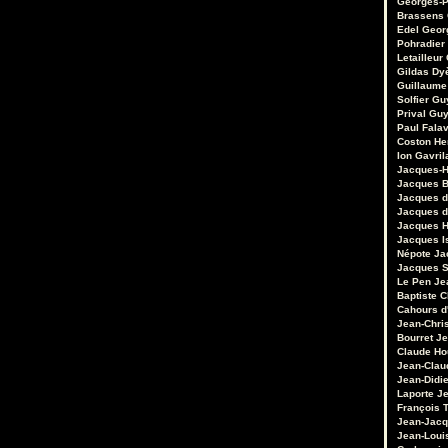
Georges-P
Brassens
Edel
Geor
Pohradier
Letailleur
Gildas Dy
Guillaume
Solfier
Gu
Prival
Guy
Paul Fala
Coston
He
Ion Gavril
Jacques-H
Jacques B
Jacques d
Jacques d
Jacques 
Jacques I
Népote
Ja
Jacques S
Le Pen
Je
Baptiste 
Cahours d
Jean-Chri
Bourret
Je
Claude Ho
Jean-Clau
Jean-Didie
Laporte
Je
François 
Jean-Jacq
Jean-Loui