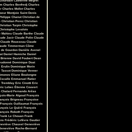
 Gourdain
Catherine Mégret
em
Charles Benfredj
Charles
r
Charles Mollet
Charles
oeur Montjoie Saint Denis
Philippe Chanut
Christian de
e
Christian Perez
Christian
hristian Turpin
Christophe
Christophe Levalois
e Mahieu
Claude Barthe
Claude
aude Jacir
Claude Polin
Claude
Claude Rousseau
Claude
laude Timmerman
Côme
r de Gourdon
Danièle Avenel
at
Daniel Hamiche
Daniel
 Brienne
David Foubert
Dean
eudonné
Dominique Doat
 Erulin
Dominique Morin
 Tassot
Dominique Venner
Limonov
Eliane Boulongne
Escalle
Emmanuel Ratier
 Tremblay
Eric Cinotti
Eric
ric Lebec
Étienne Couvert
u Chalard
Fernando Arêas
çois-Marie Algoud
François
ançois Brigneau
Françoise
François Guillaumat
François
ançois Le Quéré
François
ançois Roboth
François
Frank Le Chouan
Frank
ans
Frédéric Lefèvre
Gautier
neviève Chauvel
Geneviève
Geneviève Roche-Bernard