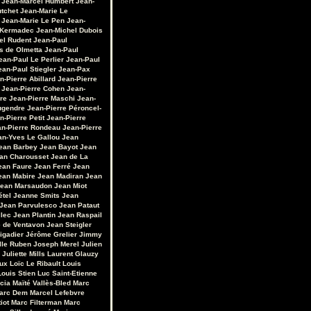
Jean-Marcel Humbert
Jean-
utchet
Jean-Marie Le
Jean-Marie Le Pen
Jean-
 Kermadec
Jean-Michel Dubois
el Rudent
Jean-Paul
s de Olmetta
Jean-Paul
ean-Paul Le Perlier
Jean-Paul
ean-Paul Stiegler
Jean-Pax
n-Pierre Abillard
Jean-Pierre
Jean-Pierre Cohen
Jean-
re
Jean-Pierre Maschi
Jean-
ugendre
Jean-Pierre Péroncel-
n-Pierre Petit
Jean-Pierre
an-Pierre Rondeau
Jean-Pierre
an-Yves Le Gallou
Jean
ean Barbey
Jean Bayot
Jean
an Charousset
Jean de La
ean Faure
Jean Ferré
Jean
ean Mabire
Jean Madiran
Jean
ean Marsaudon
Jean Miot
étel
Jeanne Smits
Jean
Jean Parvulesco
Jean Pataut
llec
Jean Plantin
Jean Raspail
e de Ventavon
Jean Steigler
igadier
Jérôme Grelier
Jimmy
lle Ruben
Joseph Merel
Julien
Juliette Mills
Laurent Glauzy
ux
Loïc Le Ribault
Louis
Louis Stien
Luc Saint-Etienne
cia
Maïté Vallès-Bled
Marc
arc Dem
Marcel Lefebvre
iot
Marc Filterman
Marc