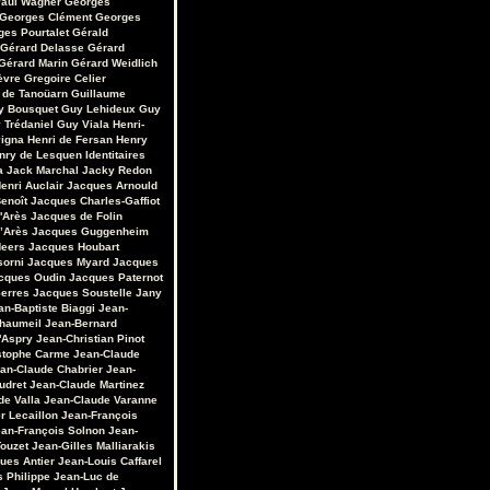
aul Wagner
Georges
Georges Clément
Georges
ges Pourtalet
Gérald
Gérard Delasse
Gérard
Gérard Marin
Gérard Weidlich
èvre
Gregoire Celier
 de Tanoüarn
Guillaume
y Bousquet
Guy Lehideux
Guy
 Trédaniel
Guy Viala
Henri-
vigna
Henri de Fersan
Henry
nry de Lesquen
Identitaires
a
Jack Marchal
Jacky Redon
enri Auclair
Jacques Arnould
enoît
Jacques Charles-Gaffiot
'Arès
Jacques de Folin
’Arès
Jacques Guggenheim
Heers
Jacques Houbart
sorni
Jacques Myard
Jacques
cques Oudin
Jacques Paternot
erres
Jacques Soustelle
Jany
an-Baptiste Biaggi
Jean-
Chaumeil
Jean-Bernard
'Aspry
Jean-Christian Pinot
stophe Carme
Jean-Claude
an-Claude Chabrier
Jean-
udret
Jean-Claude Martinez
de Valla
Jean-Claude Varanne
r Lecaillon
Jean-François
an-François Solnon
Jean-
Touzet
Jean-Gilles Malliarakis
ues Antier
Jean-Louis Caffarel
s Philippe
Jean-Luc de