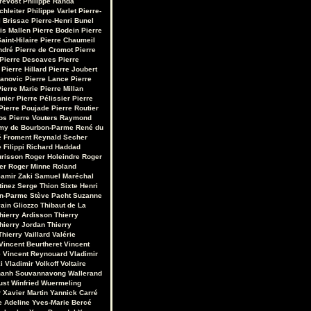
révost
Philippe Randa
chleiter
Philippe Varlet
Pierre-
 Brissac
Pierre-Henri Bunel
is Mallen
Pierre Bodein
Pierre
aint-Hilaire
Pierre Chaumeil
ndré
Pierre de Cromot
Pierre
Pierre Descaves
Pierre
Pierre Hillard
Pierre Joubert
vanovic
Pierre Lance
Pierre
ierre Marie
Pierre Millan
nnier
Pierre Pélissier
Pierre
Pierre Poujade
Pierre Routier
os
Pierre Vouters
Raymond
my de Bourbon-Parme
René du
 Froment
Reynald Secher
 Filippi
Richard Haddad
urisson
Roger Holeindre
Roger
er
Roger Minne
Roland
amir Zaki
Samuel Maréchal
tinez
Serge Thion
Sixte Henri
on-Parme
Stève Pacht
Suzanne
ain Gliozzo
Thibaut de La
hierry Ardisson
Thierry
hierry Jordan
Thierry
Thierry Vaillard
Valérie
Vincent Beurtheret
Vincent
e
Vincent Reynouard
Vladimir
i
Vladimir Volkoff
Voltaire
hanh Souvannavong
Wallerand
ust
Winfried Wuermeling
r
Xavier Martin
Yannick Carré
e Adeline
Yves-Marie Bercé