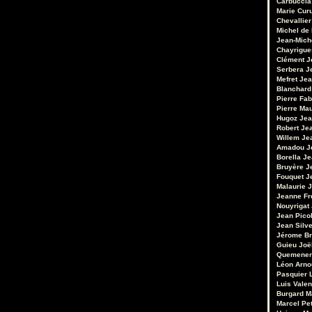
Carbuccia
Marie Cur
Chevallier
Michel de
Jean-Mich
Chayrigue
Clément
J
Serbera
J
Mefret
Jea
Blanchard
Pierre Fab
Pierre Ma
Hugoz
Jea
Robert
Je
Willem
Je
Amadou
J
Borella
Je
Bruyère
J
Fouquet
J
Malaurie
J
Jeanne Fr
Nouyrigat
Jean Pico
Jean Silv
Jérome Br
Guieu
Joë
Quemener
Léon Arno
Pasquier
Luis Valen
Burgard
M
Marcel Pet