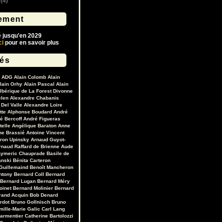
(4)
ement
é jusqu'en 2029
ci
pour en savoir plus
lés
ADG
Alain Colomb
Alain
lain Orhy
Alain Pascal
Alain
lbérique de La Forest Divonne
elen
Alexandre Chabanis
Del Valle
Alexandre Loire
tte
Alphonse Boudard
André
é Bercoff
André Figueras
telle
Angélique Baraton
Anne
ne Brassié
Antoine Vincent
ron Upinsky
Arnaud Guyot-
rnaud Raffard de Brienne
Aude
ymeric Chauprade
Basile de
anski
Bénita Carteron
Guillemaind
Benoît Mancheron
ntony
Bernard Coll
Bernard
Bernard Lugan
Bernard Méry
oinet
Bernard Molinier
Bernard
rand Acquin
Bob Denard
ardot
Bruno Gollnisch
Bruno
mille-Marie Galic
Carl Lang
Parmentier
Catherine Bartolozzi