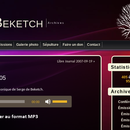
Beketch
Archives
issions
Galerie photo
Sépulture
Faire un don
Contact
Libre Journal 2007-09-19
»
Statist
-05
405
é
95
phonique de Serge de Beketch.
Archiv
Utilisez
Confér
00:00
les
flèches
Émissi
haut/bas
Émis
pour
Émis
augmenter
Émis
ou