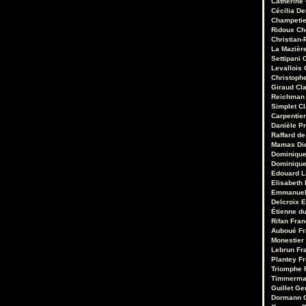
Catherine
Cécilia D
Champetie
Ridoux
Ch
Christian-
La Mazièr
Settipani
C
Levallois
Christoph
Giraud
Cl
Reichman
Simplet
C
Carpentie
Danièle Pr
Raffard de
Mamas
Di
Dominique
Dominique
Edouard 
Elisabeth 
Emmanuel
Delcroix
E
Étienne d
Rifan
Fran
Auboué
Fr
Monestier
Lebrun
Fr
Plantey
Fr
Triomphe
Timmerm
Guillet
Ge
Dormann