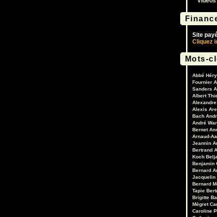
Vidéos
Financ
Site pay
Cliquez i
Mots-c
Abbé Héry
Fournier
A
Sanders
A
Albert Thi
Alexandre 
Alexis Are
Bach
Andr
André War
Bernet
An
Arnaud-Aa
Jeannin
A
Bertrand
A
Koch
Belj
Benjamin 
Bernard A
Jacquelin
Bernard M
Tapie
Bert
Brigitte B
Mégret
Ca
Caroline 