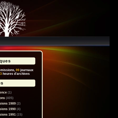
iques
missions,
99
journaux
3
heures d'archives
es
ence
(1)
ons
(405)
sions 1989
(2)
sions 1990
(4)
sions 1991
(15)