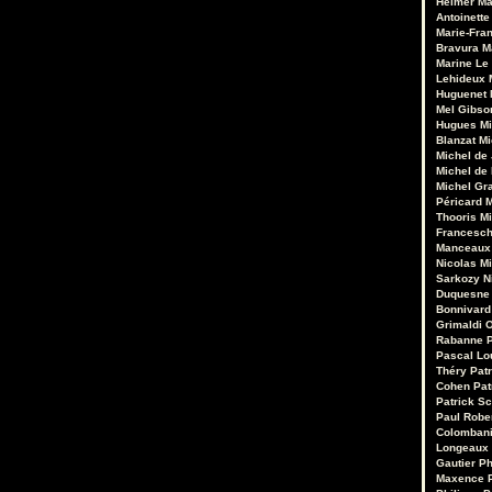
Heimer
Ma
Antoinette
Marie-Fran
Bravura
M
Marine Le
Lehideux
Huguenet
Mel Gibso
Hugues Mi
Blanzat
Mi
Michel de
Michel de
Michel Gr
Péricard
M
Thooris
Mi
Francesch
Manceaux
Nicolas M
Sarkozy
N
Duquesne
Bonnivard
Grimaldi
O
Rabanne
Pascal Lo
Théry
Pat
Cohen
Pat
Patrick Sc
Paul Robe
Colomban
Longeaux
Gautier
Ph
Maxence