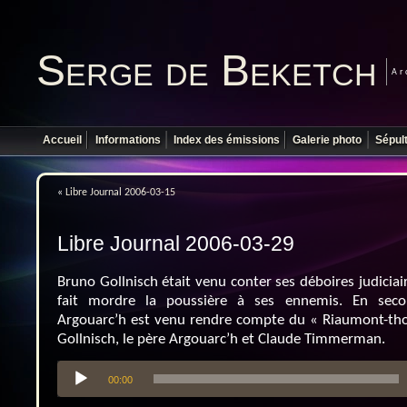
Serge de Beketch
Ar
Accueil
Informations
Index des émissions
Galerie photo
Sépul
«
Libre Journal 2006-03-15
Libre Journal 2006-03-29
Bruno Gollnisch était venu conter ses déboires judiciair
fait mordre la poussière à ses ennemis. En seco
Argouarc’h est venu rendre compte du « Riaumont-thon
Gollnisch, le père Argouarc’h et Claude Timmerman.
Lecteur
00:00
audio