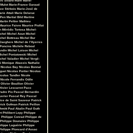
rc Sillard
maré
Marie-
 Mulot
Marie-France Garaud
ce Stirbois
Marie-José de
arie Attali
Marie Delarue
 Pen
Martial Bild
Martine
Martin Peltier
Mathieu
Maurice Faivre
Maurice Piollat
n
Mérédic Tortosa
Michel-
chel
Michel Aoun
Michel
chel Bottreau
Michel Bur
 Jaeghere
Michel de l’Hyerres
 Poncins
Michèle Reboul
andin
Michel Loison
Michel
ichel Poniatowski
Michel
chel Valadier
Michel Vergé-
i
Monique Abassis
Nathalie
Nicolas Bay
Nicolas Bonnal
iguet
Nicolas Portier
Nicolas
icolas Tandler
Nicole
Nicole Ferrandis
Odile
Olivier Bouillon
Olivier
livier Lescarret
Paco
Padre Pio
Pascal Bernardin
uvrier
Pascal Rey
Pascal
rice de Saint Sauveur
Patrick
rick Gofman
Patrick Peillon
hmitt
Paul Abalin
Paul Guth
rt
Philibert Lepy
Philippe
i
Philippe Conrad
Philippe de
Philippe Dounaïev
Philippe
ilippe Laguérie
Philippe
Philippe Ploncard d’Assac