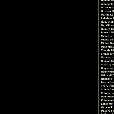
Heimer
Ma
Antoinette
Marie-Fran
Bravura
M
Marine Le
Lehideux
Huguenet
Mel Gibso
Hugues Mi
Blanzat
Mi
Michel de
Michel de
Michel Gr
Péricard
M
Thooris
Mi
Francesch
Manceaux
Nicolas M
Sarkozy
N
Duquesne
Bonnivard
Grimaldi
O
Rabanne
Pascal Lo
Théry
Pat
Cohen
Pat
Patrick Sc
Paul Robe
Colomban
Longeaux
Gautier
Ph
Maxence