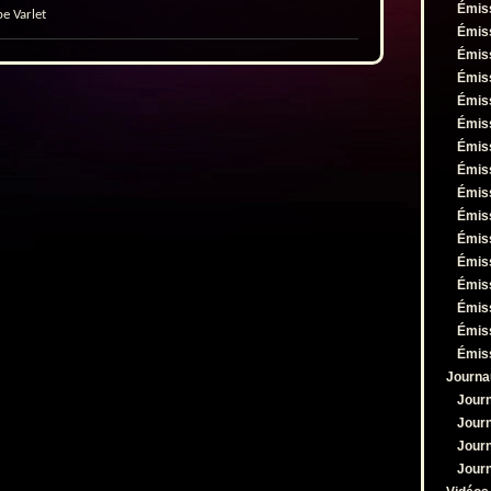
ou
Émis
pe Varlet
diminuer
Émis
le
Émis
volume.
Émis
Émis
Émis
Émis
Émis
Émis
Émis
Émis
Émis
Émis
Émis
Émis
Émis
Journa
Jour
Jour
Jour
Jour