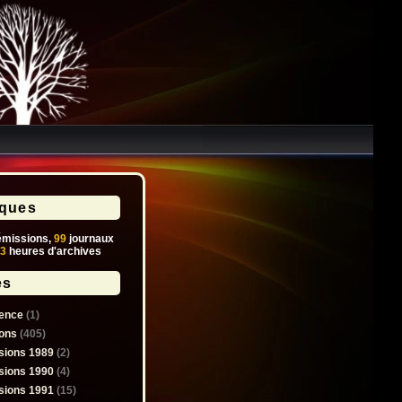
iques
missions,
99
journaux
3
heures d'archives
es
ence
(1)
ons
(405)
sions 1989
(2)
sions 1990
(4)
sions 1991
(15)