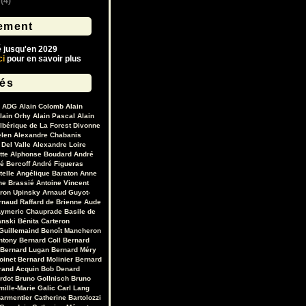
(4)
ement
é jusqu'en 2029
ci
pour en savoir plus
lés
ADG
Alain Colomb
Alain
lain Orhy
Alain Pascal
Alain
lbérique de La Forest Divonne
elen
Alexandre Chabanis
Del Valle
Alexandre Loire
tte
Alphonse Boudard
André
é Bercoff
André Figueras
telle
Angélique Baraton
Anne
ne Brassié
Antoine Vincent
ron Upinsky
Arnaud Guyot-
rnaud Raffard de Brienne
Aude
ymeric Chauprade
Basile de
anski
Bénita Carteron
Guillemaind
Benoît Mancheron
ntony
Bernard Coll
Bernard
Bernard Lugan
Bernard Méry
oinet
Bernard Molinier
Bernard
rand Acquin
Bob Denard
ardot
Bruno Gollnisch
Bruno
mille-Marie Galic
Carl Lang
Parmentier
Catherine Bartolozzi