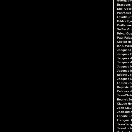
Georges-P
Brassens
Edel
Geor
Pohradier
Letailleur
Gildas Dy
Guillaume
Solfier
Gu
Prival
Guy
Paul Fala
Coston
He
Ion Gavril
Jacques-H
Jacques B
Jacques d
Jacques d
Jacques 
Jacques I
Népote
Ja
Jacques S
Le Pen
Je
Baptiste 
Cahours d
Jean-Chri
Bourret
Je
Claude Ho
Jean-Clau
Jean-Didie
Laporte
Je
François 
Jean-Jacq
Jean-Loui