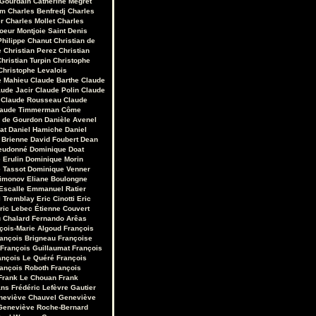
 Gourdain
Catherine Mégret
em
Charles Benfredj
Charles
r
Charles Mollet
Charles
oeur Montjoie Saint Denis
Philippe Chanut
Christian de
e
Christian Perez
Christian
hristian Turpin
Christophe
Christophe Levalois
e Mahieu
Claude Barthe
Claude
aude Jacir
Claude Polin
Claude
Claude Rousseau
Claude
laude Timmerman
Côme
r de Gourdon
Danièle Avenel
at
Daniel Hamiche
Daniel
 Brienne
David Foubert
Dean
eudonné
Dominique Doat
 Erulin
Dominique Morin
 Tassot
Dominique Venner
Limonov
Eliane Boulongne
Escalle
Emmanuel Ratier
 Tremblay
Eric Cinotti
Eric
ric Lebec
Étienne Couvert
u Chalard
Fernando Arêas
çois-Marie Algoud
François
ançois Brigneau
Françoise
François Guillaumat
François
ançois Le Quéré
François
ançois Roboth
François
Frank Le Chouan
Frank
ans
Frédéric Lefèvre
Gautier
neviève Chauvel
Geneviève
Geneviève Roche-Bernard