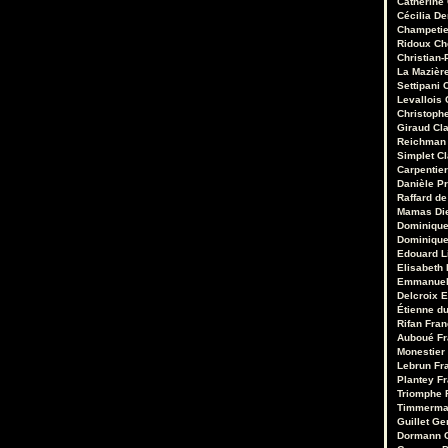
Catherine
Cécilia D
Champetie
Ridoux
Ch
Christian-
La Mazièr
Settipani
C
Levallois
Christoph
Giraud
Cl
Reichman
Simplet
C
Carpentie
Danièle Pr
Raffard de
Mamas
Di
Dominique
Dominique
Edouard 
Elisabeth 
Emmanuel
Delcroix
E
Étienne d
Rifan
Fran
Auboué
Fr
Monestier
Lebrun
Fr
Plantey
Fr
Triomphe
Timmerm
Guillet
Ge
Dormann