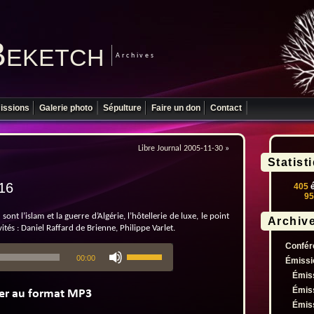
Beketch
Archives
issions
Galerie photo
Sépulture
Faire un don
Contact
Libre Journal 2005-11-30
»
Statist
-16
405
é
95
ont l’islam et la guerre d’Algérie, l’hôtellerie de luxe, le point
Archiv
vités : Daniel Raffard de Brienne, Philippe Varlet.
Confér
Utilisez
00:00
les
Émissi
flèches
Émis
haut/bas
Émis
pour
Émis
augmenter