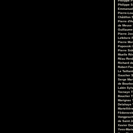
Philippe P
Philippe S
Emmanuel
Pierre-Lou
Châtillon S
Pierre d'A
de Meuse
Guillaume
Pierre Jo
Lefebvre
P
Pierre Mo
Popovski
Pierre Sid
Muelle
Ré
Réau
René
Richard de
Robert Fa
Le Taillant
Gaucher
S
Serge Mar
de Bourb
Labin
Sylv
Tocnaye
T
Bouclier
T
Marignac
Delahaye
Martellièr
Fédorovsk
Vongprac
de Saint J
Xavier Do
Yves-Mari