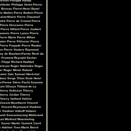
révost
Philippe Randa
chleiter
Philippe Varlet
Pierre-
 Brissac
Pierre-Henri Bunel
is Mallen
Pierre Bodein
Pierre
aint-Hilaire
Pierre Chaumeil
ndré
Pierre de Cromot
Pierre
Pierre Descaves
Pierre
Pierre Hillard
Pierre Joubert
vanovic
Pierre Lance
Pierre
ierre Marie
Pierre Millan
nnier
Pierre Pélissier
Pierre
Pierre Poujade
Pierre Routier
os
Pierre Vouters
Raymond
my de Bourbon-Parme
René du
 Froment
Reynald Secher
 Filippi
Richard Haddad
urisson
Roger Holeindre
Roger
er
Roger Minne
Roland
amir Zaki
Samuel Maréchal
tinez
Serge Thion
Sixte Henri
on-Parme
Stève Pacht
Suzanne
ain Gliozzo
Thibaut de La
hierry Ardisson
Thierry
hierry Jordan
Thierry
Thierry Vaillard
Valérie
Vincent Beurtheret
Vincent
e
Vincent Reynouard
Vladimir
i
Vladimir Volkoff
Voltaire
hanh Souvannavong
Wallerand
ust
Winfried Wuermeling
r
Xavier Martin
Yannick Carré
e Adeline
Yves-Marie Bercé