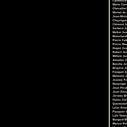
Carbuccia
Marie Cur
Chevallier
Michel de
Jean-Mich
Chayrigue
Clément
J
Serbera
J
Mefret
Jea
Blanchard
Pierre Fab
Pierre Ma
Hugoz
Jea
Robert
Je
Willem
Je
Amadou
J
Borella
Je
Bruyère
J
Fouquet
J
Malaurie
J
Jeanne Fr
Nouyrigat
Jean Pico
Jean Silv
Jérome Br
Guieu
Joë
Quemener
Léon Arno
Pasquier
Luis Valen
Burgard
M
Marcel Pet