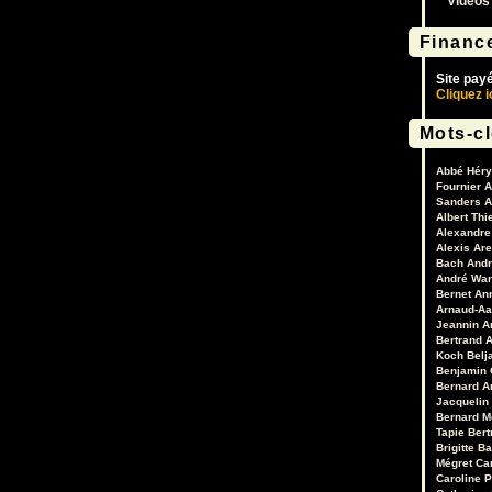
Vidéos
Financ
Site pay
Cliquez i
Mots-c
Abbé Héry
Fournier
A
Sanders
A
Albert Thi
Alexandre 
Alexis Are
Bach
Andr
André War
Bernet
An
Arnaud-Aa
Jeannin
A
Bertrand
A
Koch
Belj
Benjamin 
Bernard A
Jacquelin
Bernard M
Tapie
Bert
Brigitte B
Mégret
Ca
Caroline 