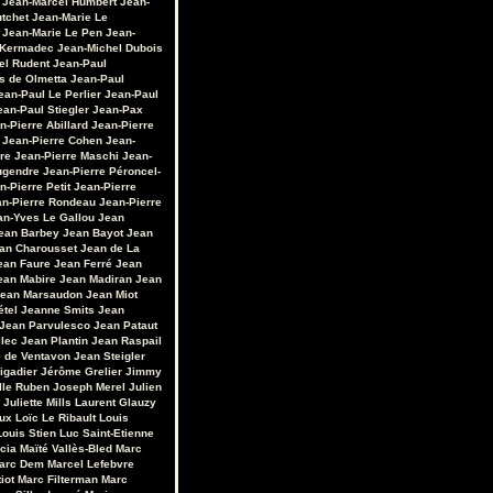
Jean-Marcel Humbert
Jean-
utchet
Jean-Marie Le
Jean-Marie Le Pen
Jean-
 Kermadec
Jean-Michel Dubois
el Rudent
Jean-Paul
s de Olmetta
Jean-Paul
ean-Paul Le Perlier
Jean-Paul
ean-Paul Stiegler
Jean-Pax
n-Pierre Abillard
Jean-Pierre
Jean-Pierre Cohen
Jean-
re
Jean-Pierre Maschi
Jean-
ugendre
Jean-Pierre Péroncel-
n-Pierre Petit
Jean-Pierre
an-Pierre Rondeau
Jean-Pierre
an-Yves Le Gallou
Jean
ean Barbey
Jean Bayot
Jean
an Charousset
Jean de La
ean Faure
Jean Ferré
Jean
ean Mabire
Jean Madiran
Jean
ean Marsaudon
Jean Miot
étel
Jeanne Smits
Jean
Jean Parvulesco
Jean Pataut
llec
Jean Plantin
Jean Raspail
e de Ventavon
Jean Steigler
igadier
Jérôme Grelier
Jimmy
lle Ruben
Joseph Merel
Julien
Juliette Mills
Laurent Glauzy
ux
Loïc Le Ribault
Louis
Louis Stien
Luc Saint-Etienne
cia
Maïté Vallès-Bled
Marc
arc Dem
Marcel Lefebvre
iot
Marc Filterman
Marc