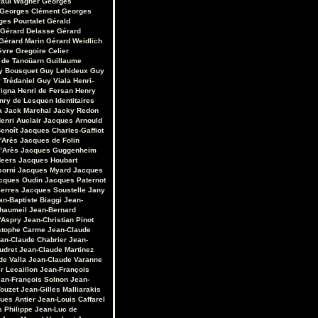
aul Wagner
Georges
Georges Clément
Georges
ges Pourtalet
Gérald
Gérard Delasse
Gérard
Gérard Marin
Gérard Weidlich
èvre
Gregoire Celier
 de Tanoüarn
Guillaume
y Bousquet
Guy Lehideux
Guy
 Trédaniel
Guy Viala
Henri-
vigna
Henri de Fersan
Henry
nry de Lesquen
Identitaires
a
Jack Marchal
Jacky Redon
enri Auclair
Jacques Arnould
enoît
Jacques Charles-Gaffiot
'Arès
Jacques de Folin
’Arès
Jacques Guggenheim
Heers
Jacques Houbart
sorni
Jacques Myard
Jacques
cques Oudin
Jacques Paternot
erres
Jacques Soustelle
Jany
an-Baptiste Biaggi
Jean-
Chaumeil
Jean-Bernard
'Aspry
Jean-Christian Pinot
stophe Carme
Jean-Claude
an-Claude Chabrier
Jean-
udret
Jean-Claude Martinez
de Valla
Jean-Claude Varanne
r Lecaillon
Jean-François
an-François Solnon
Jean-
Touzet
Jean-Gilles Malliarakis
ues Antier
Jean-Louis Caffarel
s Philippe
Jean-Luc de