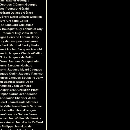
aul Wagner
Georges
Georges Clément
Georges
ges Pourtalet
Gérald
Gérard Delasse
Gérard
Gérard Marin
Gérard Weidlich
èvre
Gregoire Celier
 de Tanoüarn
Guillaume
y Bousquet
Guy Lehideux
Guy
 Trédaniel
Guy Viala
Henri-
vigna
Henri de Fersan
Henry
nry de Lesquen
Identitaires
a
Jack Marchal
Jacky Redon
enri Auclair
Jacques Arnould
enoît
Jacques Charles-Gaffiot
'Arès
Jacques de Folin
’Arès
Jacques Guggenheim
Heers
Jacques Houbart
sorni
Jacques Myard
Jacques
cques Oudin
Jacques Paternot
erres
Jacques Soustelle
Jany
an-Baptiste Biaggi
Jean-
Chaumeil
Jean-Bernard
'Aspry
Jean-Christian Pinot
stophe Carme
Jean-Claude
an-Claude Chabrier
Jean-
udret
Jean-Claude Martinez
de Valla
Jean-Claude Varanne
r Lecaillon
Jean-François
an-François Solnon
Jean-
Touzet
Jean-Gilles Malliarakis
ues Antier
Jean-Louis Caffarel
s Philippe
Jean-Luc de