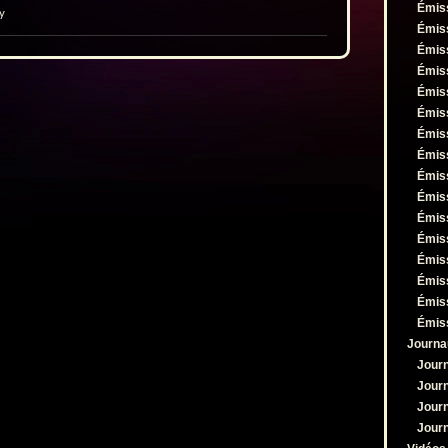
ou
Émis
y
diminuer
Émis
le
Émis
volume.
Émis
Émis
Émis
Émis
Émis
Émis
Émis
Émis
Émis
Émis
Émis
Émis
Émis
Journa
Jour
Jour
Jour
Jour