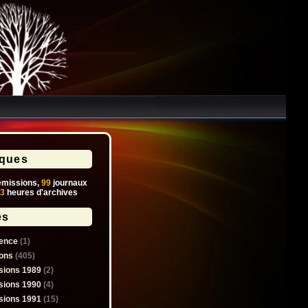
iques
missions,
99
journaux
3
heures d'archives
es
ence
(1)
ons
(405)
sions 1989
(2)
sions 1990
(4)
sions 1991
(15)