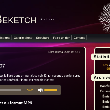
Beketch
Archives
issions
Galerie photo
Sépulture
Faire un don
Contact
Libre Journal 2004-04-14
»
Statist
-07
405
é
95
t le livre dont on parlait ce soir-là. En seconde partie, Serge
Archiv
harles Benfredj, Pinatel et François Plantey.
Confér
Utilisez
00:00
les
Émissi
flèches
Émis
haut/bas
Émis
pour
Émis
augmenter