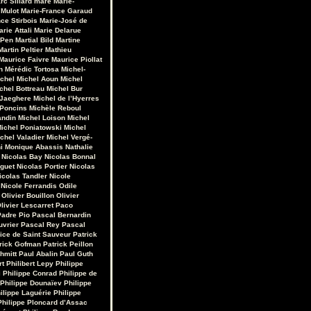
rc Sillard
maré
Marie-
 Mulot
Marie-France Garaud
ce Stirbois
Marie-José de
arie Attali
Marie Delarue
 Pen
Martial Bild
Martine
Martin Peltier
Mathieu
Maurice Faivre
Maurice Piollat
n
Mérédic Tortosa
Michel-
chel
Michel Aoun
Michel
chel Bottreau
Michel Bur
 Jaeghere
Michel de l’Hyerres
 Poncins
Michèle Reboul
andin
Michel Loison
Michel
ichel Poniatowski
Michel
chel Valadier
Michel Vergé-
i
Monique Abassis
Nathalie
Nicolas Bay
Nicolas Bonnal
iguet
Nicolas Portier
Nicolas
icolas Tandler
Nicole
Nicole Ferrandis
Odile
Olivier Bouillon
Olivier
livier Lescarret
Paco
Padre Pio
Pascal Bernardin
uvrier
Pascal Rey
Pascal
rice de Saint Sauveur
Patrick
rick Gofman
Patrick Peillon
hmitt
Paul Abalin
Paul Guth
rt
Philibert Lepy
Philippe
i
Philippe Conrad
Philippe de
Philippe Dounaïev
Philippe
ilippe Laguérie
Philippe
Philippe Ploncard d’Assac