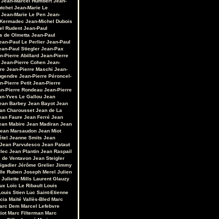
Jean-Marcel Humbert
Jean-
utchet
Jean-Marie Le
Jean-Marie Le Pen
Jean-
 Kermadec
Jean-Michel Dubois
el Rudent
Jean-Paul
s de Olmetta
Jean-Paul
ean-Paul Le Perlier
Jean-Paul
ean-Paul Stiegler
Jean-Pax
n-Pierre Abillard
Jean-Pierre
Jean-Pierre Cohen
Jean-
re
Jean-Pierre Maschi
Jean-
ugendre
Jean-Pierre Péroncel-
n-Pierre Petit
Jean-Pierre
an-Pierre Rondeau
Jean-Pierre
an-Yves Le Gallou
Jean
ean Barbey
Jean Bayot
Jean
an Charousset
Jean de La
ean Faure
Jean Ferré
Jean
ean Mabire
Jean Madiran
Jean
ean Marsaudon
Jean Miot
étel
Jeanne Smits
Jean
Jean Parvulesco
Jean Pataut
llec
Jean Plantin
Jean Raspail
e de Ventavon
Jean Steigler
igadier
Jérôme Grelier
Jimmy
lle Ruben
Joseph Merel
Julien
Juliette Mills
Laurent Glauzy
ux
Loïc Le Ribault
Louis
Louis Stien
Luc Saint-Etienne
cia
Maïté Vallès-Bled
Marc
arc Dem
Marcel Lefebvre
iot
Marc Filterman
Marc