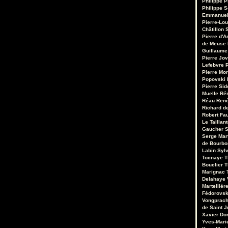
Philippe P
Philippe S
Emmanuel
Pierre-Lou
Châtillon S
Pierre d'A
de Meuse
Guillaume
Pierre Jo
Lefebvre
P
Pierre Mo
Popovski
Pierre Sid
Muelle
Ré
Réau
René
Richard de
Robert Fa
Le Taillant
Gaucher
S
Serge Mar
de Bourb
Labin
Sylv
Tocnaye
T
Bouclier
T
Marignac
Delahaye
Martellièr
Fédorovsk
Vongprac
de Saint J
Xavier Do
Yves-Mari