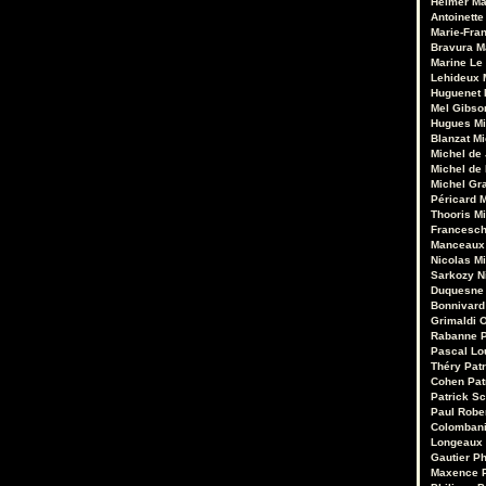
Heimer
Ma
Antoinette
Marie-Fran
Bravura
M
Marine Le
Lehideux
Huguenet
Mel Gibso
Hugues Mi
Blanzat
Mi
Michel de
Michel de
Michel Gr
Péricard
M
Thooris
Mi
Francesch
Manceaux
Nicolas M
Sarkozy
N
Duquesne
Bonnivard
Grimaldi
O
Rabanne
Pascal Lo
Théry
Pat
Cohen
Pat
Patrick Sc
Paul Robe
Colomban
Longeaux
Gautier
Ph
Maxence