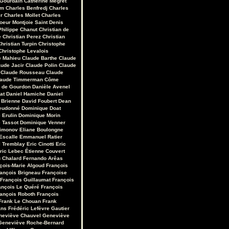
 Gourdain
Catherine Mégret
em
Charles Benfredj
Charles
r
Charles Mollet
Charles
oeur Montjoie Saint Denis
Philippe Chanut
Christian de
e
Christian Perez
Christian
hristian Turpin
Christophe
Christophe Levalois
e Mahieu
Claude Barthe
Claude
aude Jacir
Claude Polin
Claude
Claude Rousseau
Claude
laude Timmerman
Côme
r de Gourdon
Danièle Avenel
at
Daniel Hamiche
Daniel
 Brienne
David Foubert
Dean
eudonné
Dominique Doat
 Erulin
Dominique Morin
 Tassot
Dominique Venner
Limonov
Eliane Boulongne
Escalle
Emmanuel Ratier
 Tremblay
Eric Cinotti
Eric
ric Lebec
Étienne Couvert
u Chalard
Fernando Arêas
çois-Marie Algoud
François
ançois Brigneau
Françoise
François Guillaumat
François
ançois Le Quéré
François
ançois Roboth
François
Frank Le Chouan
Frank
ans
Frédéric Lefèvre
Gautier
neviève Chauvel
Geneviève
Geneviève Roche-Bernard