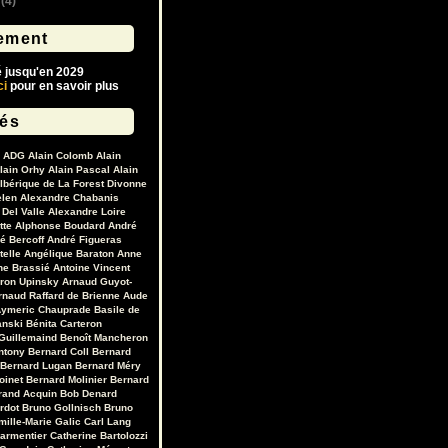
(4)
ement
é jusqu'en 2029
ci
pour en savoir plus
lés
ADG
Alain Colomb
Alain
lain Orhy
Alain Pascal
Alain
lbérique de La Forest Divonne
elen
Alexandre Chabanis
Del Valle
Alexandre Loire
tte
Alphonse Boudard
André
é Bercoff
André Figueras
telle
Angélique Baraton
Anne
ne Brassié
Antoine Vincent
ron Upinsky
Arnaud Guyot-
rnaud Raffard de Brienne
Aude
ymeric Chauprade
Basile de
anski
Bénita Carteron
Guillemaind
Benoît Mancheron
ntony
Bernard Coll
Bernard
Bernard Lugan
Bernard Méry
oinet
Bernard Molinier
Bernard
rand Acquin
Bob Denard
ardot
Bruno Gollnisch
Bruno
mille-Marie Galic
Carl Lang
Parmentier
Catherine Bartolozzi