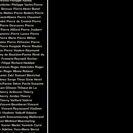
révost
Philippe Randa
chleiter
Philippe Varlet
Pierre-
 Brissac
Pierre-Henri Bunel
is Mallen
Pierre Bodein
Pierre
aint-Hilaire
Pierre Chaumeil
ndré
Pierre de Cromot
Pierre
Pierre Descaves
Pierre
Pierre Hillard
Pierre Joubert
vanovic
Pierre Lance
Pierre
ierre Marie
Pierre Millan
nnier
Pierre Pélissier
Pierre
Pierre Poujade
Pierre Routier
os
Pierre Vouters
Raymond
my de Bourbon-Parme
René du
 Froment
Reynald Secher
 Filippi
Richard Haddad
urisson
Roger Holeindre
Roger
er
Roger Minne
Roland
amir Zaki
Samuel Maréchal
tinez
Serge Thion
Sixte Henri
on-Parme
Stève Pacht
Suzanne
ain Gliozzo
Thibaut de La
hierry Ardisson
Thierry
hierry Jordan
Thierry
Thierry Vaillard
Valérie
Vincent Beurtheret
Vincent
e
Vincent Reynouard
Vladimir
i
Vladimir Volkoff
Voltaire
hanh Souvannavong
Wallerand
ust
Winfried Wuermeling
r
Xavier Martin
Yannick Carré
e Adeline
Yves-Marie Bercé