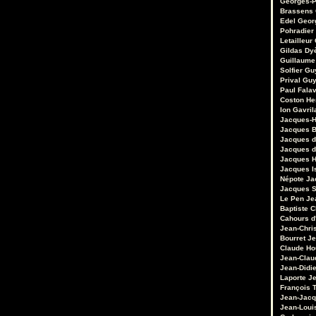
Georges-P
Brassens
Edel
Geor
Pohradier
Letailleur
Gildas Dy
Guillaume
Solfier
Gu
Prival
Guy
Paul Fala
Coston
He
Ion Gavril
Jacques-H
Jacques B
Jacques d
Jacques d
Jacques 
Jacques I
Népote
Ja
Jacques S
Le Pen
Je
Baptiste 
Cahours d
Jean-Chri
Bourret
Je
Claude Ho
Jean-Clau
Jean-Didie
Laporte
Je
François 
Jean-Jacq
Jean-Loui