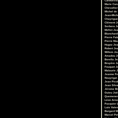
Carbuccia
Marie Cur
Chevallier
Michel de
Jean-Mich
Chayrigue
Clément
J
Serbera
J
Mefret
Jea
Blanchard
Pierre Fab
Pierre Ma
Hugoz
Jea
Robert
Je
Willem
Je
Amadou
J
Borella
Je
Bruyère
J
Fouquet
J
Malaurie
J
Jeanne Fr
Nouyrigat
Jean Pico
Jean Silv
Jérome Br
Guieu
Joë
Quemener
Léon Arno
Pasquier
Luis Valen
Burgard
M
Marcel Pet