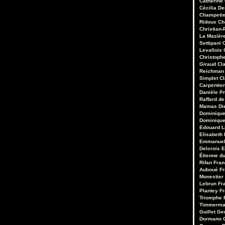
Catherine
Cécilia D
Champetie
Ridoux
Ch
Christian-
La Mazièr
Settipani
C
Levallois
Christoph
Giraud
Cl
Reichman
Simplet
C
Carpentie
Danièle Pr
Raffard de
Mamas
Di
Dominique
Dominique
Edouard 
Elisabeth 
Emmanuel
Delcroix
E
Étienne d
Rifan
Fran
Auboué
Fr
Monestier
Lebrun
Fr
Plantey
Fr
Triomphe
Timmerm
Guillet
Ge
Dormann