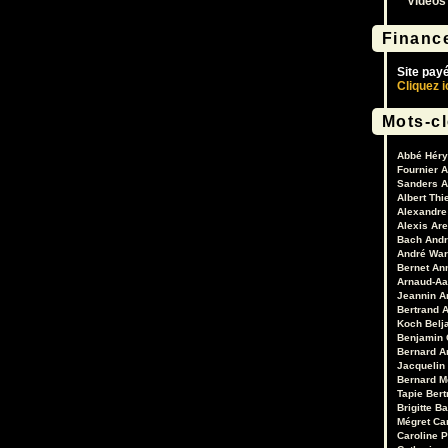
Vidéos
Financ
Site pay
Cliquez i
Mots-c
Abbé Héry
Fournier
A
Sanders
A
Albert Thi
Alexandre 
Alexis Are
Bach
Andr
André War
Bernet
An
Arnaud-Aa
Jeannin
A
Bertrand
A
Koch
Belj
Benjamin 
Bernard A
Jacquelin
Bernard M
Tapie
Bert
Brigitte B
Mégret
Ca
Caroline 