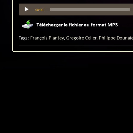
Lecteur
00:00
audio
Tags:
François Plantey
,
Gregoire Celier
,
Philippe Dounaï