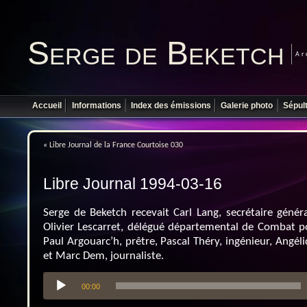
Serge de Beketch
Ar
Accueil
Informations
Index des émissions
Galerie photo
Sépul
«
Libre Journal de la France Courtoise 030
Libre Journal 1994-03-16
Serge de Beketch recevait Carl Lang, secrétaire génér
Olivier Lescarret, délégué départemental de Combat po
Paul Argouarc’h, prêtre, Pascal Théry, ingénieur, Angél
et Marc Dem, journaliste.
Lecteur
00:00
audio